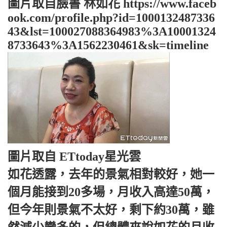
圖片取自臉書 林如花 https://www.faceb
ook.com/profile.php?id=1000132487336
43&lst=100027088364983%3A10001324
8733643%3A1562230461&sk=timeline
圖片取自 ETtoday星光雲
如花透露，去年的景氣相對較好，她一
個月能接到20多場，月收入高達50萬，
但今年則景氣不太好，剩下約30萬，雖