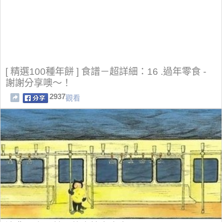
[ 精選100種年餅 ] 食譜－超詳細：16 .過年零食 -
謝謝分享噢～！
2937
觀看