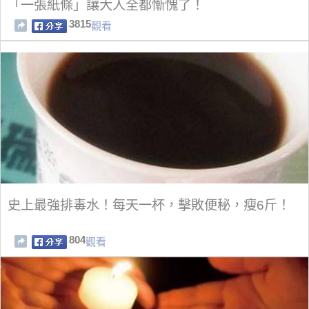
「一張紙條」讓大人全都慚愧了！
3815
觀看
史上最強排毒水！每天一杯，擊敗便秘，瘦6斤！
804
觀看