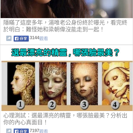
隱瞞了這麼多年，湯唯老公身份終於曝光，看完終
於明白：難怪她和梁朝偉沒能走到一起！
3144
觀看
心理測試：選最漂亮的精靈，哪張臉最美？分析出
你的內心真面目！
7197
觀看