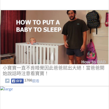
小寶寶一直不肯睡覺因此爸爸就出大絕！當爸爸開
始說話時注意看寶寶！
1766
觀看