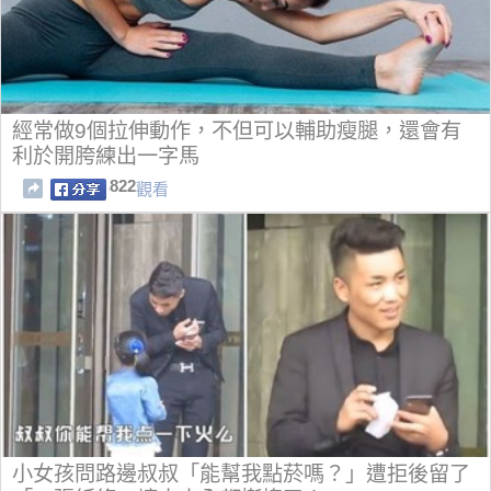
經常做9個拉伸動作，不但可以輔助瘦腿，還會有
利於開胯練出一字馬
822
觀看
小女孩問路邊叔叔「能幫我點菸嗎？」遭拒後留了