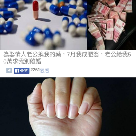
為娶情人老公換我的藥，7月我成肥婆，老公給我5
0萬求我別離婚
2261
觀看