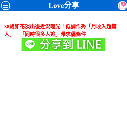
Love分享
38歲如花淡出後近況曝光！低調作秀「月收入超驚
人」 「同時很多人追」曝求偶條件