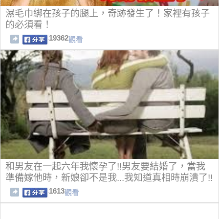
濕毛巾綁在孩子的腿上，奇跡發生了！家裡有孩子
的必須看！
19362
觀看
和男友在一起六年我懷孕了!!男友要結婚了，當我
準備嫁他時，新娘卻不是我...我知道真相時崩潰了!!
1613
觀看