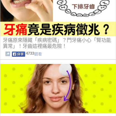
牙痛原來隱藏「疾病密碼」？門牙痛小心「腎功能
異常」！牙齒這裡痛最危險！
4733
觀看