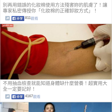
別再用錯誤的化妝棉使用方法殘害妳的肌膚了！讓
專家私密傳授你「化妝棉的正確卸妝方式」！
811
觀看
不用抽血檢查就能知道身體缺什麼營養！超實用大
全一定要記好！
4167
觀看