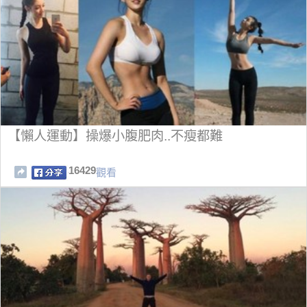
【懶人運動】操爆小腹肥肉..不瘦都難
16429
觀看