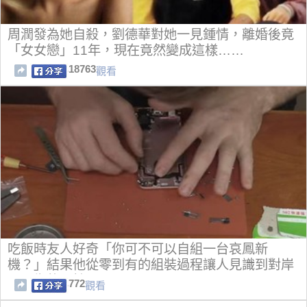
周潤發為她自殺，劉德華對她一見鍾情，離婚後竟
「女女戀」11年，現在竟然變成這樣……
18763
觀看
吃飯時友人好奇「你可不可以自組一台哀鳳新
機？」結果他從零到有的組裝過程讓人見識到對岸
電子街的可怕！
772
觀看