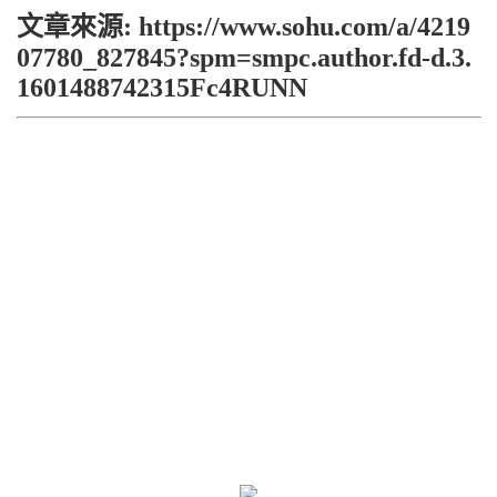
文章來源: https://www.sohu.com/a/4219
07780_827845?spm=smpc.author.fd-d.3.
1601488742315Fc4RUNN