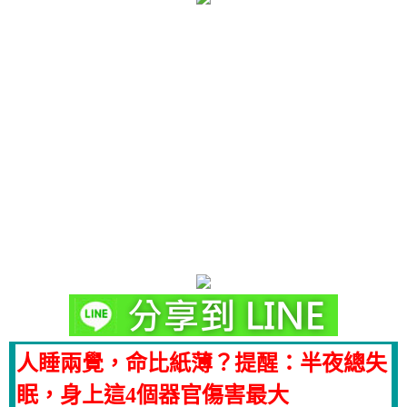
人睡兩覺，命比紙薄？提醒：半夜總失
眠，身上這4個器官傷害最大