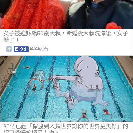
女子被迫嫁給50歲大叔，新婚夜大叔洗澡後，女子
樂了！
6523
觀看
30個已經「偷渡到人類世界讓你的世界更美好」的