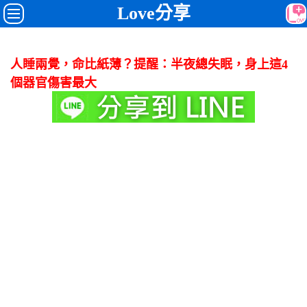
Love分享
人睡兩覺，命比紙薄？提醒：半夜總失眠，身上這4
個器官傷害最大