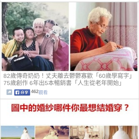
82歲傳奇奶奶！丈夫離去鬱鬱寡歡「60歲學寫字」
75歲創作 6年出5本暢銷書「人生從老年開始」
462
觀看