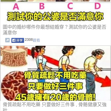
圖中的婚紗哪件你最想結婚穿？測試你的公婆是否
滿意你
2308
觀看
骨質疏鬆不用吃藥 只要做好三件事 , 骨骼健康又強
壯