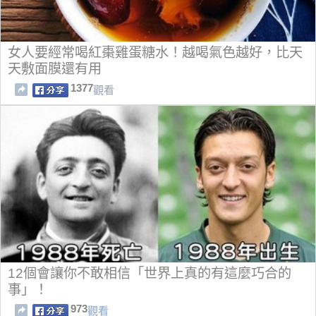
女人要經常喝紅棗雞蛋糖水！越喝氣色越好，比天
天敷面膜還有用
1377
觀看
12個會讓你不敢相信「世界上真的有這麼巧合的
事」！
973
觀看