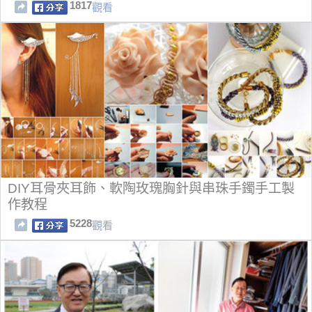
1817
觀看
DIY耳骨夾耳飾、軟陶玫瑰胸針與串珠手鐲手工製
作教程
5228
觀看