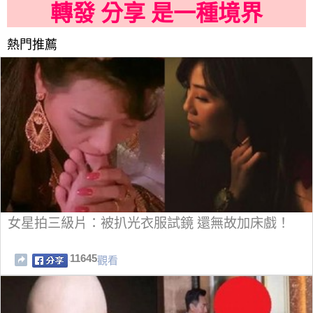
轉發 分享 是一種境界
熱門推薦
女星拍三級片：被扒光衣服試鏡 還無故加床戲！
11645
觀看