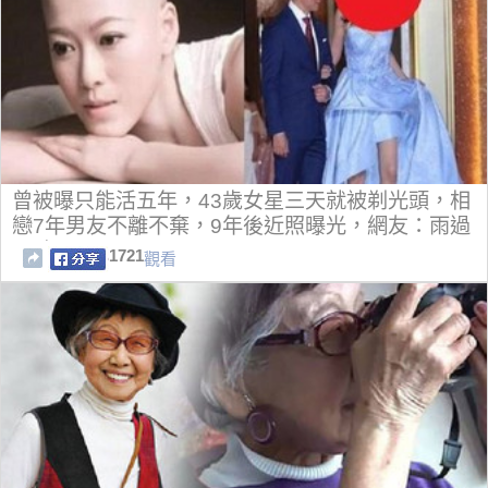
曾被曝只能活五年，43歲女星三天就被剃光頭，相
戀7年男友不離不棄，9年後近照曝光，網友：雨過
天晴！
1721
觀看