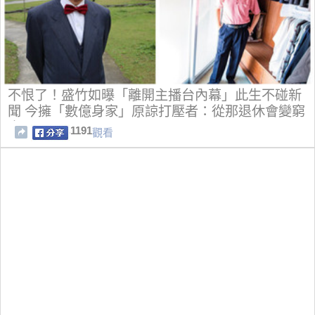
不恨了！盛竹如曝「離開主播台內幕」此生不碰新
聞 今擁「數億身家」原諒打壓者：從那退休會變窮
光蛋
1191
觀看