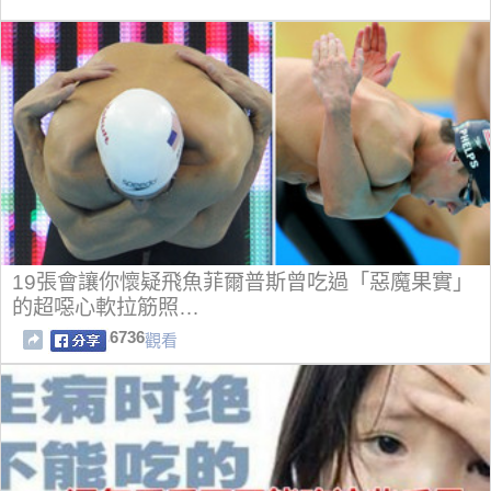
19張會讓你懷疑飛魚菲爾普斯曾吃過「惡魔果實」
的超噁心軟拉筋照…
6736
觀看