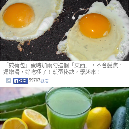
「煎荷包」蛋時加兩勺這個「東西」，不會變焦，
還嫩滑，好吃極了！煎蛋秘訣，學起來！
59767
觀看