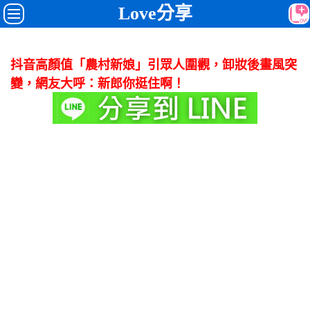
Love分享
抖音高顏值「農村新娘」引眾人圍觀，卸妝後畫風突
變，網友大呼：新郎你挺住啊！