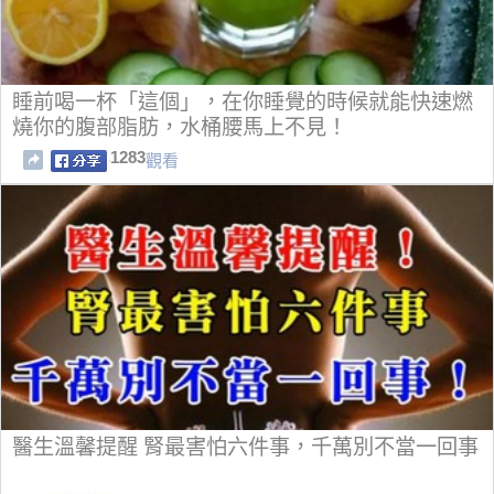
睡前喝一杯「這個」，在你睡覺的時候就能快速燃
燒你的腹部脂肪，水桶腰馬上不見！
1283
觀看
醫生溫馨提醒 腎最害怕六件事，千萬別不當一回事