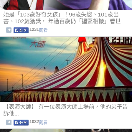
她是「103歲好奇女孩」！96歲失戀、101歲出
書、102歲獲獎， 年過百歲仍「握緊相機」看世
界！
1231
觀看
【表演大師】 有一位表演大師上場前，他的弟子告
訴他...
1032
觀看