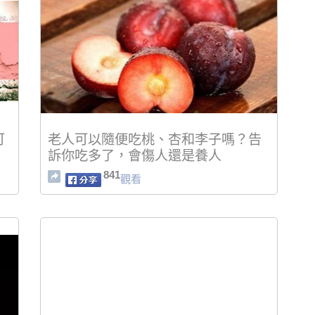
可
老人可以隨便吃桃、杏和李子嗎？告
訴你吃多了，會傷人還是養人
841
觀看