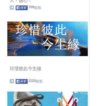
人，傷心！
709
觀看.
珍惜彼此今生緣
1110
觀看.