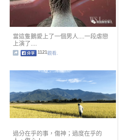
當這隻鵝愛上了一個男人....一段虐戀
上演了....
1121
觀看.
過分在乎的事，傷神；過度在乎的