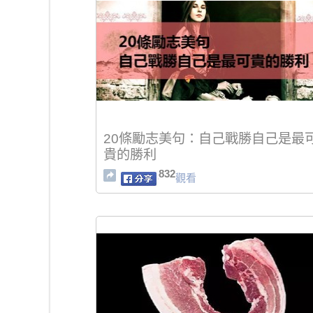
20條勵志美句：自己戰勝自己是最
貴的勝利
832
觀看