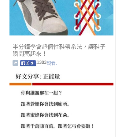
半分鐘學會超個性鞋帶系法，讓鞋子
瞬間亮起來！
1303
觀看.