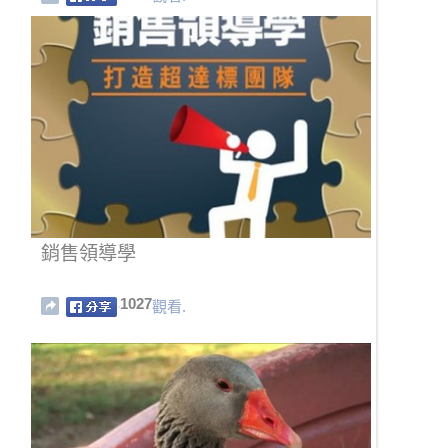
錯啦…
銷售領導學
1027
觀看.