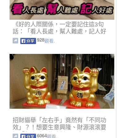
《好的人際關係，一定要記住這3句
話：「看人長處，幫人難處，記人好
處」！》
928
觀看.
招財貓舉「左右手」竟然有「不同功
效」？！想要生意興隆、財源滾滾要
擺「舉這手」的才對！原來以前都放
6064
觀看.