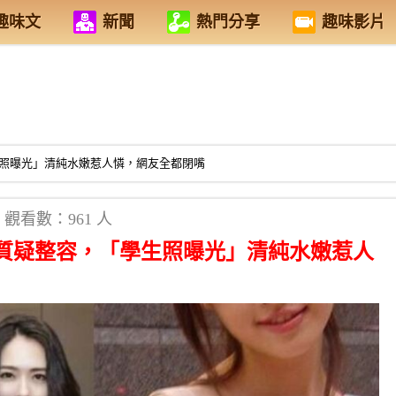
趣味文
新聞
熱門分享
趣味影片
照曝光」清純水嫩惹人憐，網友全都閉嘴
觀看數：961 人
質疑整容，「學生照曝光」清純水嫩惹人