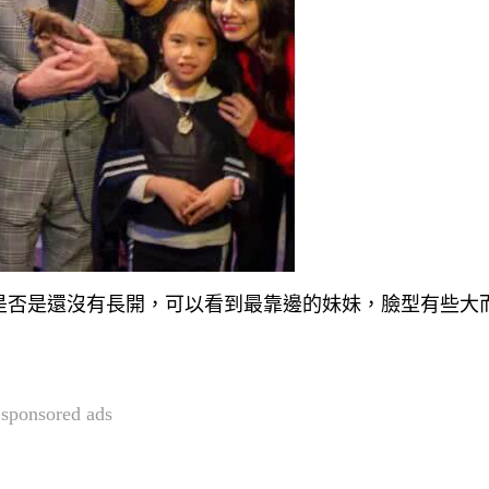
是否是還沒有長開，可以看到最靠邊的妹妹，臉型有些大
sponsored ads