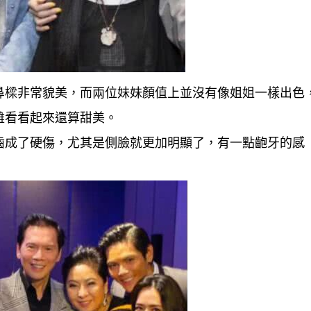
鼻樑非常貌美，而兩位妹妹顏值上並沒有像姐姐一樣出色
難看看起來還算甜美。
齒成了硬傷，尤其是側臉就更加明顯了，有一點齙牙的感