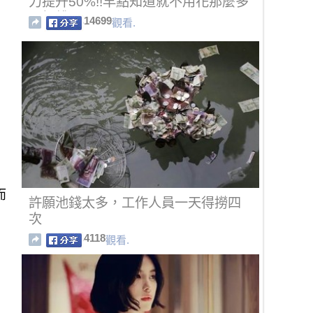
力提升50%!!早點知道就不用花那麼多
冤枉錢了...
14699
觀看.
而
許願池錢太多，工作人員一天得撈四
次
4118
觀看.