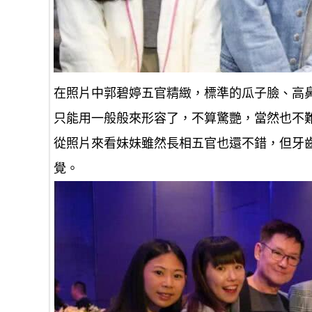
在照片中郭碧婷五官精緻，標準的瓜子臉、高
只能用一般般來形容了，不算驚艷，當然也不
從照片來看妹妹雖然長相五官也還不錯，但牙
覺。