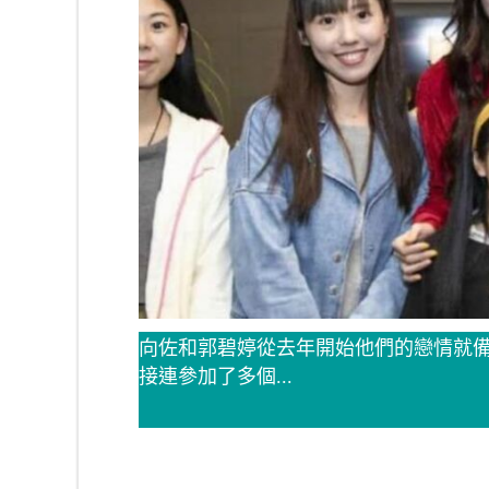
向佐和郭碧婷從去年開始他們的戀情就
接連參加了多個...