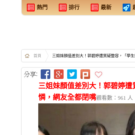
熱門
排行
最新
首頁
三姐妹顏值差別大！郭碧婷遭質疑整容，「學生
三姐妹顏值差別大！郭碧婷遭
憐，網友全都閉嘴
觀看數：961 人