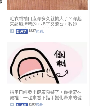
怎
毛衣領袖口沒穿多久就擴大了？穿起
來鬆鬆垮垮的，扔了又浪費，教妳一
個簡單方法，幾分鐘恢復它！
1837
觀看.
指甲已經發出健康預警了，你還蒙在
鼓裡！一起來看下指甲變化帶來的健
康「預警」吧！
1183
觀看.