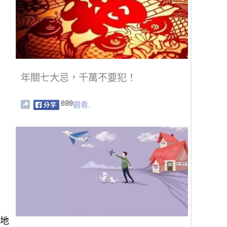
年關七大忌，千萬不要犯！
699
觀看.
心地