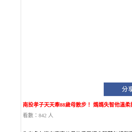
南投孝子天天牽88歲母散步！ 媽媽失智他溫
看數：842 人