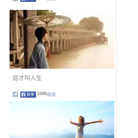
這才叫人生
1096
觀看.