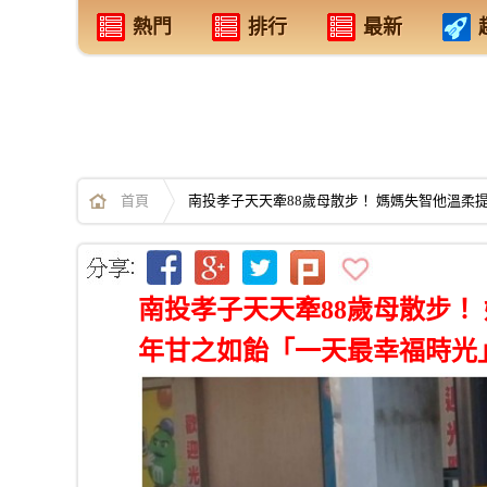
熱門
排行
最新
首頁
南投孝子天天牽88歲母散步！ 媽媽失智他溫
南投孝子天天牽88歲母散步！
年甘之如飴「一天最幸福時光