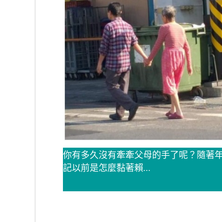
你有多久沒有牽牽父母的手了呢？隨著
記以前是怎麼黏著賴...