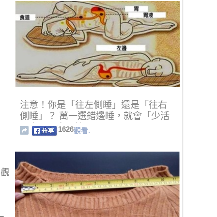
注意！你是「往左側睡」還是「往右
側睡」？ 萬一選錯邊睡，就會「少活
10年」...太恐怖了啊！
1626
觀看.
」
觀