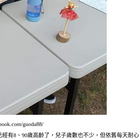
k.com/guoda88/
經有8、90歲高齡了，兒子歲數也不少，但依舊每天耐