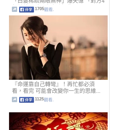
「白髮稀疏兩眼無神」爆失憶 「對方4
年前曾動手」妻崩潰提告
1705
觀看.
『命運靠自己轉彎』！再忙都必須
看，看完 可能會改變你一生的思維...
1125
觀看.