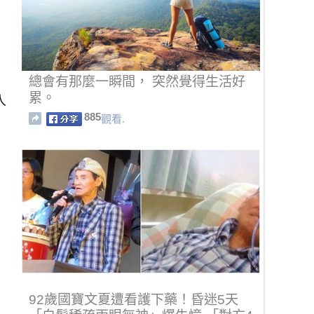
總會有那麼一瞬間， 突然覺得生活好
累。
人
885
觀看.
92歲國寶文夏遭看護下藥！昏迷5天