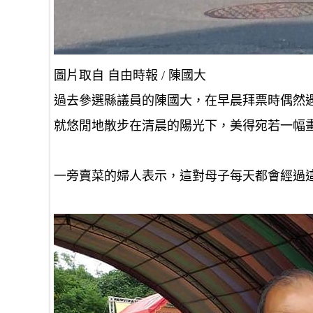
圖片取自 自由時報 / 陳國大
過去參選縣議員的陳國大，在早晨拜票時偶然
就悠閒地散步在清晨的陽光下，美得宛若一幅
一旁賣菜的婦人表示，這對母子每天都會經過