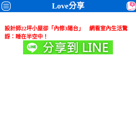
Love分享
設計師22坪小屋卻「內修3陽台」 網看室內生活驚
訝：睡在半空中！