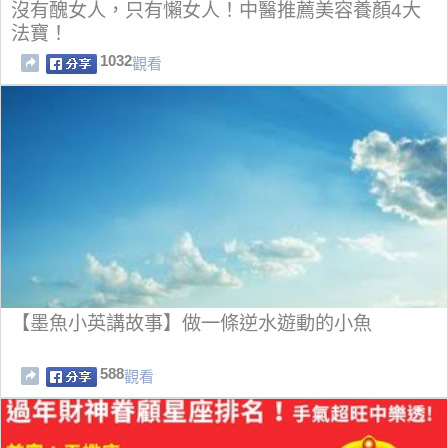
沒有醜女人，只有懶女人！中醫推薦美容養顏4大
法寶！
1032
觀看
【墨魚小英講故事】做一條逆水遊動的小魚
588
觀看