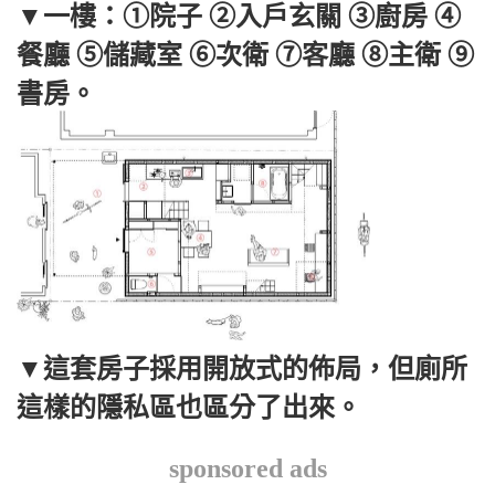
▼一樓：①院子 ②入戶玄關 ③廚房 ④
餐廳 ⑤儲藏室 ⑥次衛 ⑦客廳 ⑧主衛 ⑨
書房。
▼這套房子採用開放式的佈局，但廁所
這樣的隱私區也區分了出來。
sponsored ads