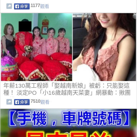
1177
觀看
年薪130萬工程師「娶越南新娘」被虧：只能娶這
種！ 淡定PO「小16歲越南天菜妻」網暴動：揪團
娶外配
7510
觀看