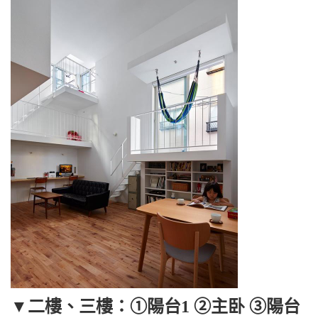
▼二樓、三樓：①陽台1 ②主卧 ③陽台