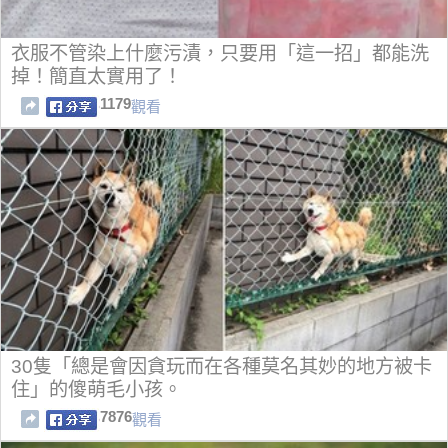
衣服不管染上什麼污漬，只要用「這一招」都能洗
掉！簡直太實用了！
1179
觀看
30隻「總是會因貪玩而在各種莫名其妙的地方被卡
住」的傻萌毛小孩。
7876
觀看