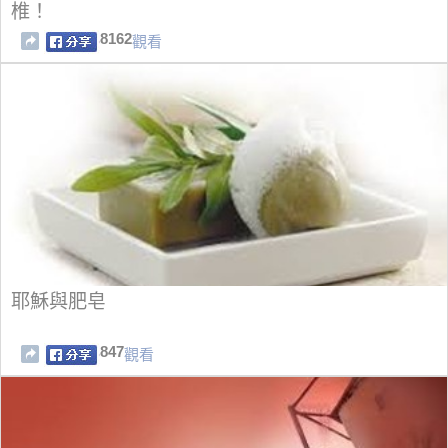
椎！
8162
觀看
耶穌與肥皂
847
觀看