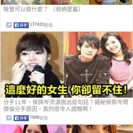
吸管可以做什麼？ （收納筐篇）
177433
觀看
分手11年，侯佩岑流淚說出這句話？揭秘侯佩岑周
傑倫分手原因，真的很令人感慨啊！
7506
觀看