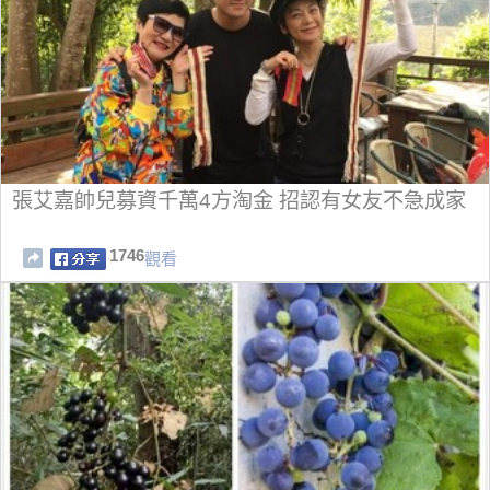
張艾嘉帥兒募資千萬4方淘金 招認有女友不急成家
1746
觀看