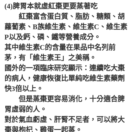
(4)脾胃本就虛紅棗更要蒸著吃
紅棗富含蛋白質、脂肪、糖類、胡
蘿蔔素、B族維生素、維生素C、維生素
P以及鈣、磷、鐵等營養成分。
其中維生素C的含量在果品中名列前
茅，有「維生素王」之美稱。
國外的一項臨床研究顯示：連續吃大棗
的病人，健康恢復比單純吃維生素藥劑
快3倍以上。
但是蒸棗更容易消化，十分適合脾
胃虛弱的人。
對於氣血虧虛、肝腎不足者，可以將大
棗與枸杞、雞蛋一起蒸。