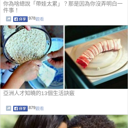
你為啥總說「帶娃太累」？那是因為你沒弄明白一
件事！
978
觀看
亞洲人才知曉的13個生活訣竅
879
觀看