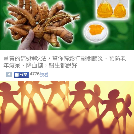
薑黃的這5種吃法，幫你輕鬆打擊關節炎、預防老
年癡呆、降血糖，醫生都說好
4776
觀看