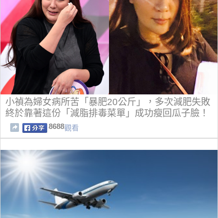
小禎為婦女病所苦「暴肥20公斤」，多次減肥失敗
終於靠著這份「減脂排毒菜單」成功瘦回瓜子臉！
8688
觀看