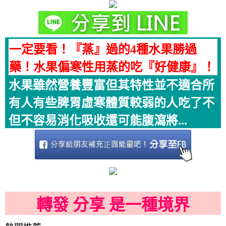
一定要看！『蒸』過的4種水果勝過
藥！水果偏寒性用蒸的吃『好健康』！
水果雖然營養豐富但其特性並不適合所
有人有些脾胃虛寒體質較弱的人吃了不
但不容易消化吸收還可能腹瀉將...
轉發 分享 是一種境界