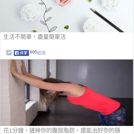
生活不簡單，盡量簡單活
605
觀看
花1分鐘，鏟掉你的腹部脂肪，還能治好你的頸