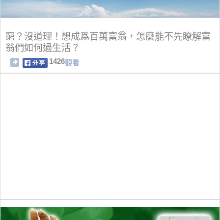
窮？沒道理！想成爲百萬富翁，怎麼能不先瞭解富
翁們如何過生活？
1426
觀看