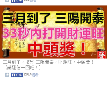
觀看
三月到了， 祝你三陽開泰，財運旺，中頭獎！
（請迷信一回吧！）
2014
觀看