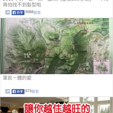
再怕找不到髮型啦
5568
觀看
軍民ㄧ體的愛
673
觀看