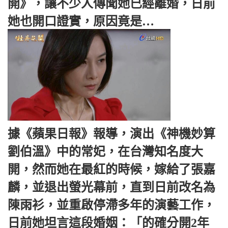
開》，讓不少人傳聞她已經離婚，日前
她也開口證實，原因竟是…
據《蘋果日報》報導，演出《神機妙算
劉伯溫》中的常妃，在台灣知名度大
開，然而她在最紅的時候，嫁給了張嘉
麟，並退出螢光幕前，直到日前改名為
陳雨衫，並重啟停滯多年的演藝工作，
日前她坦言這段婚姻：「的確分開2年