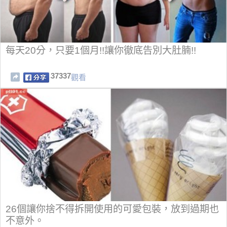
每天20分，只要1個月!!讓你徹底告別大肚腩!!
37337
觀看
26個讓你捨不得拆開使用的可愛包裝，放到過期也
不意外。