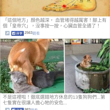
「這個地方」顏色越深， 血管堵得越厲害！腳上有
個「皇帝穴」，沒事按一按，心臟血管全通了！
2563
觀看
不是這裡啦！徹底選錯地方休息的13隻狗狗們...第
七隻實在很讓人擔心牠的安危...
983