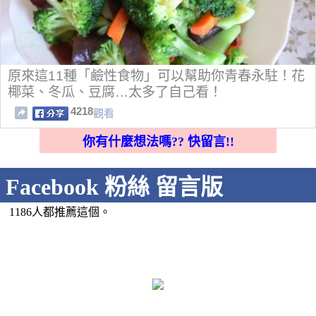
原來這11種「鹼性食物」可以幫助你青春永駐！花
椰菜、冬瓜、豆腐…太多了自己看！
4218
觀看
你有什麼想法嗎?? 快留言!!
Facebook 粉絲 留言版
1186人都推薦這個。