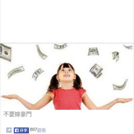
不要嫁豪門
807
觀看