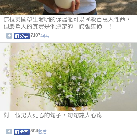
這位英國學生發明的保溫瓶可以拯救百萬人性命，
但最驚人的其實是他決定的「誇張售價」！
7107
觀看
對一個男人死心的句子，句句讓人心疼
594
觀看