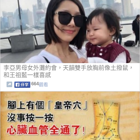
李亞男母女外灘約會，天韻雙手放胸前像土撥鼠，
和王祖藍一樣喜感
664
觀看