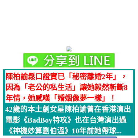
陳柏諭鬆口證實已「秘密離婚2年」，
因為「老公的私生活」讓她毅然斬斷8
年情，她感嘆「婚姻像夢一樣」！
42歲的本土劇女星陳柏諭曾在香港演出
電影《BadBoy特攻》也在台灣演出過
《神機妙算劉伯溫》10年前她帶球...