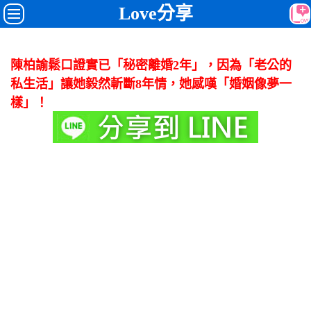
Love分享
陳柏諭鬆口證實已「秘密離婚2年」，因為「老公的
私生活」讓她毅然斬斷8年情，她感嘆「婚姻像夢一
樣」！