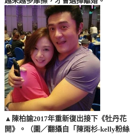
越來越多摩擦，才會選擇離婚。
▲陳柏諭2017年重新復出接下《牡丹花
開》。（圖／翻攝自「陳雨杉-kelly粉絲