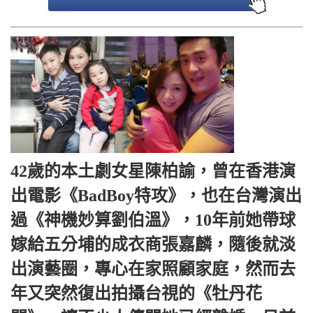
42歲的本土劇女星陳柏諭，曾在香港演
出電影《BadBoy特攻》，也在台灣演出
過《神機妙算劉伯溫》，10年前她帶球
嫁給五分埔的成衣商張嘉麟，隨後就淡
出演藝圈，專心在家照顧家庭，然而去
年又突然復出拍攝台視的《牡丹花