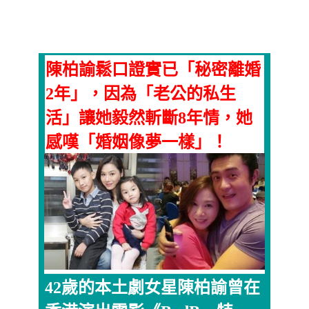
陳柏諭鬆口證實已「秘密離婚
2年」，因為「老公的私生
活」讓她毅然斬斷8年情，她
感嘆「婚姻像夢一樣」！
42歲的本土劇女星陳柏諭曾在