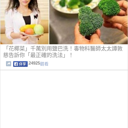
「花椰菜」千萬別用鹽巴洗！毒物科醫師太太譚敦
慈告訴你「最正確的洗法」！
24925
觀看