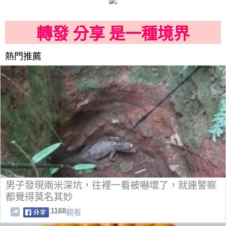
轉發 分享 是一種境界
熱門推薦
男子發現兩米深坑，往裡一看被嚇壞了，就連警察
都覺得莫名其妙
1168
觀看