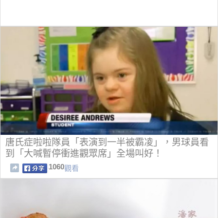
唐氏症啦啦隊員「表演到一半被霸凌」，男球員看
到「大喊暫停衝進觀眾席」全場叫好！
1060
觀看