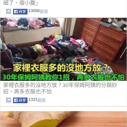
細了、瘦小腹」
13056
觀看
家裡衣服多的沒地方放？30年保姆阿姨的分類妙
招，再多衣服也不怕
1331
觀看