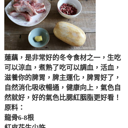
蓮藕，是非常好的冬令食材之一，生吃
可以涼血，煮熟了吃可以調血，活血，
滋養你的脾胃，脾主運化，脾胃好了，
自然消化吸收暢通，健康向上，氣色自
然就好，好的氣色比腮紅胭脂更好看！
原料：
龍骨6-8根
紅皮花生少許