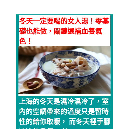
冬天一定要喝的女人湯！零基
礎也能做，關鍵還補血養氣
色！
上海的冬天是濕冷濕冷了，室
內的空調帶來的溫度只是暫時
性的給你取暖， 而冬天裡手腳