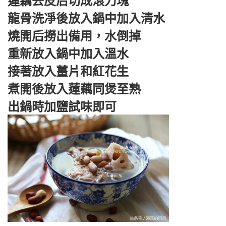
蓮藕去皮后切成滾刀塊
龍骨洗凈後放入鍋中加入清水
燒開后撈出備用，水倒掉
重新放入鍋中加入溫水
接著放入薑片和紅花生
煮開後放入蓮藕同煲至熟
出鍋時加鹽試味即可