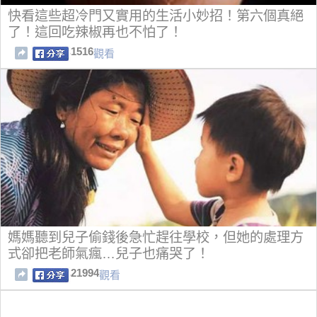
快看這些超冷門又實用的生活小妙招！第六個真絕
了！這回吃辣椒再也不怕了！
1516
觀看
媽媽聽到兒子偷錢後急忙趕往學校，但她的處理方
式卻把老師氣瘋…兒子也痛哭了！
21994
觀看