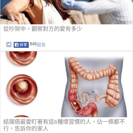
從吵架中，觀察對方的愛有多少
845
觀看
結腸癌最愛盯著有這6種壞習慣的人，佔一條都不
行，告訴你的家人