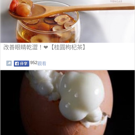
改善眼睛乾澀！❤【桂圓枸杞茶】
952
觀看