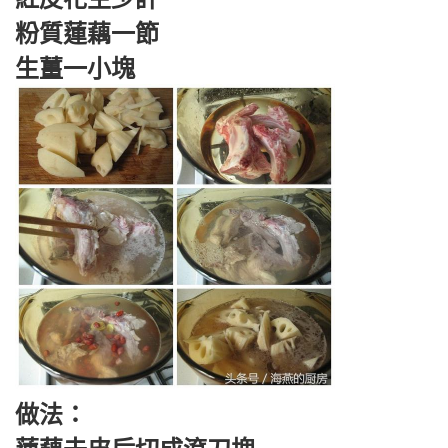
粉質蓮藕一節
生薑一小塊
做法：