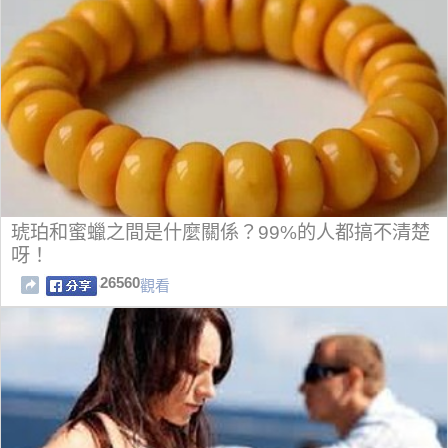
琥珀和蜜蠟之間是什麼關係？99%的人都搞不清楚
呀！
26560
觀看