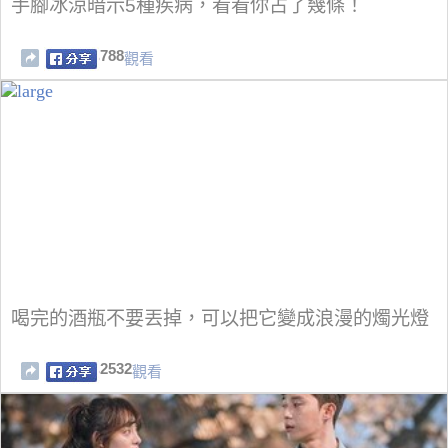
手腳冰涼暗示5種疾病，看看你占了幾條！
788
觀看
喝完的酒瓶不要丟掉，可以把它變成浪漫的燭光燈
2532
觀看