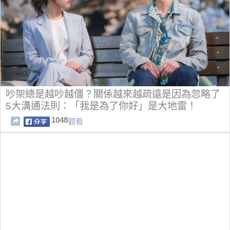
吵架總是越吵越僵？關係越來越疏遠是因為忽略了
5大溝通法則：「我是為了你好」是大地雷！
1048
觀看