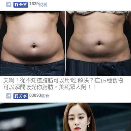
1639
觀看
天啊！從不知道脂肪可以用'吃'解決？這15種食物
可以瞬間吸光你脂肪，美死眾人阿！！
83893
觀看