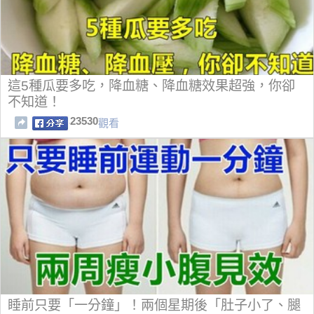
這5種瓜要多吃，降血糖、降血糖效果超強，你卻
不知道！
23530
觀看
睡前只要「一分鐘」！兩個星期後「肚子小了、腿