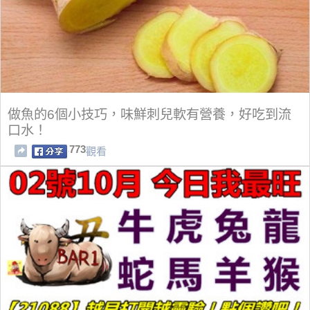
做魚的6個小技巧，味鮮刺兒軟有營養，好吃到流
口水！
773
觀看