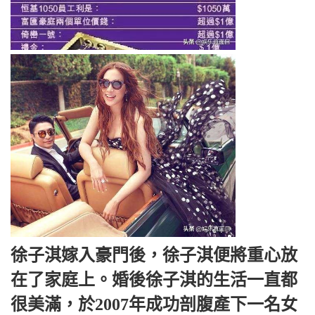
徐子淇嫁入豪門後，徐子淇便將重心放
在了家庭上。婚後徐子淇的生活一直都
很美滿，於2007年成功剖腹產下一名女