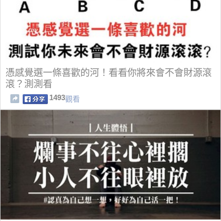
憑感覺選一條喜歡的河！看看你將來會不會財源滾
滾？測測看
1493
觀看