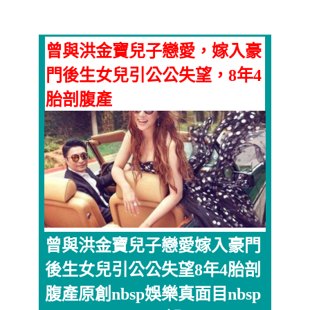
曾與洪金寶兒子戀愛，嫁入豪
門後生女兒引公公失望，8年4
胎剖腹產
曾與洪金寶兒子戀愛嫁入豪門
後生女兒引公公失望8年4胎剖
腹產原創nbsp娛樂真面目nbsp