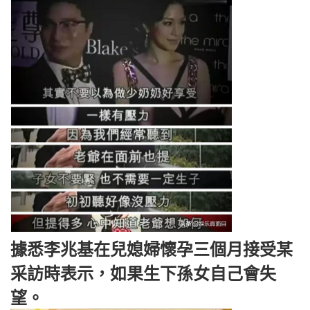
據悉李兆基在兒媳婦懷孕三個月接受某
采訪時表示，如果生下孫女自己會失
望。