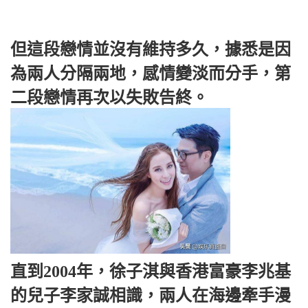
但這段戀情並沒有維持多久，據悉是因
為兩人分隔兩地，感情變淡而分手，第
二段戀情再次以失敗告終。
直到2004年，徐子淇與香港富豪李兆基
的兒子李家誠相識，兩人在海邊牽手漫