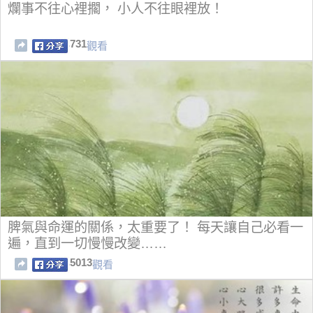
爛事不往心裡擱， 小人不往眼裡放！
731
觀看
脾氣與命運的關係，太重要了！ 每天讓自己必看一
遍，直到一切慢慢改變……
5013
觀看