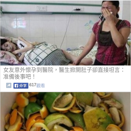
女友意外懷孕到醫院，醫生掀開肚子卻直接坦言：
准備後事吧！
617
觀看