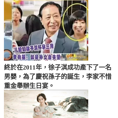
終於在2011年，徐子淇成功產下了一名
男嬰，為了慶祝孫子的誕生，李家不惜
重金舉辦生日宴。