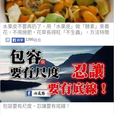
水果皮不要再扔了，用「水果皮」做「酵素」來養
花，不用施肥，花草長得旺「不生蟲」，方法特簡
單
1395
觀看
包容要有尺度，忍讓要有底線！