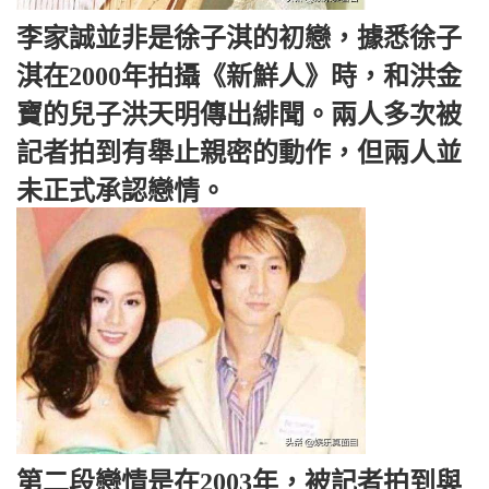
李家誠並非是徐子淇的初戀，據悉徐子
淇在2000年拍攝《新鮮人》時，和洪金
寶的兒子洪天明傳出緋聞。兩人多次被
記者拍到有舉止親密的動作，但兩人並
未正式承認戀情。
第二段戀情是在2003年，被記者拍到與