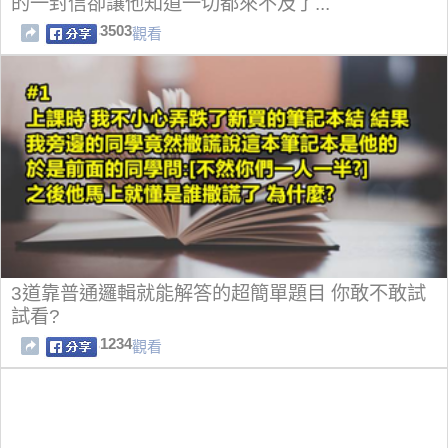
的一封信卻讓他知道一切都來不及了...
3503
觀看
3道靠普通邏輯就能解答的超簡單題目 你敢不敢試
試看?
1234
觀看