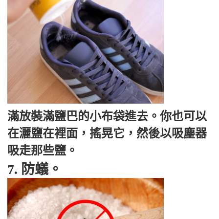
滿放裝滿鹽巴的小布袋進去。
你也可以
在灑鹽在裡面，搖晃它，然後以吸塵器
吸走那些鹽。
7. 防蟻。