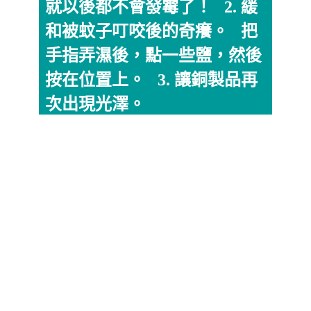
就以後都不會發霉了！ 2. 緩
和被蚊子叮咬後的奇癢。 把
手指弄濕後，點一些鹽，然後
按在位置上。 3. 讓銅製品再
次出現光澤。