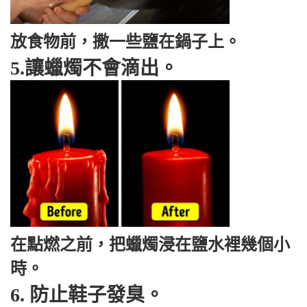
放食物前，撒一些鹽在鍋子上。
5.讓蠟燭
不會滴出
。
在點燃之前，把蠟燭浸在鹽水裡幾個小
時。
6. 防止鞋子發臭。