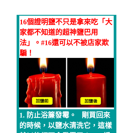
16個證明鹽不只是拿來吃「大
家都不知道的超神鹽巴用
法」。#16還可以不被店家欺
騙！
1. 防止浴簾發霉。 剛買回來
的時候，以鹽水清洗它，這樣