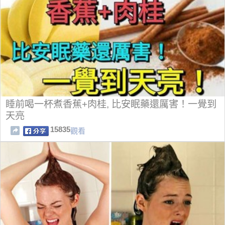
睡前喝一杯煮香蕉+肉桂, 比安眠藥還厲害！一覺到
天亮
15835
觀看