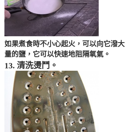
如果煮食時不小心起火，可以向它潑大
量的鹽，它可以快速地阻隔氧氣。
13. 清洗燙鬥。