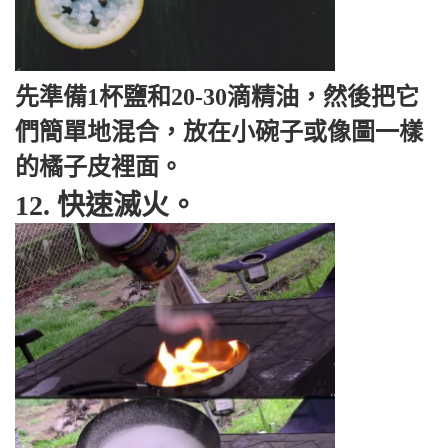
先準備1杯鹽和20-30滴精油，然後把它
們簡單地混合，放在小碗子或像圖一樣
的橘子皮裡面。
12. 快速滅火。