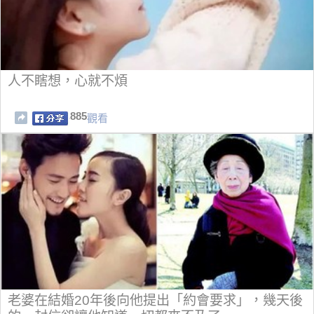
人不瞎想，心就不煩
885
觀看
老婆在結婚20年後向他提出「約會要求」，幾天後