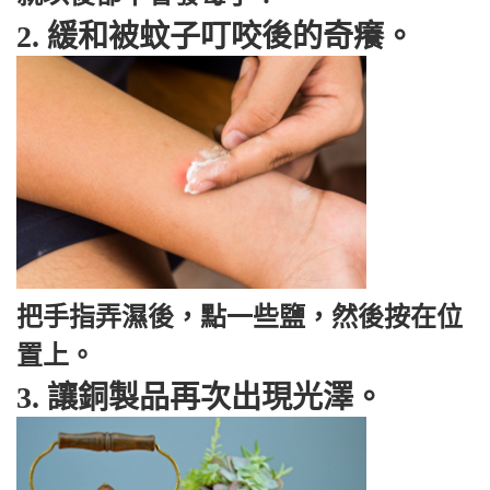
2. 緩和被蚊子叮咬後的奇癢。
把手指弄濕後，點一些鹽，然後按在位
置上。
3. 讓銅製品再次出現光澤。