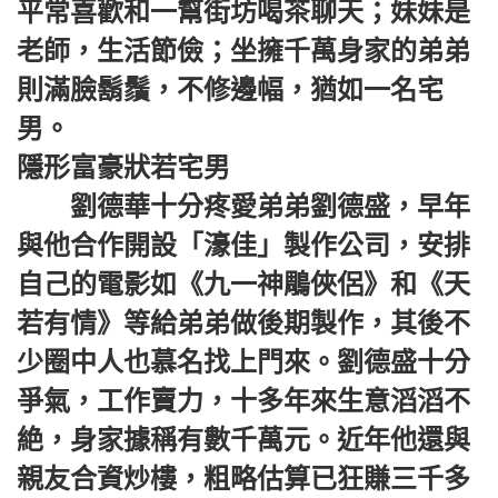
平常喜歡和一幫街坊喝茶聊天；妹妹是
老師，生活節儉；坐擁千萬身家的弟弟
則滿臉鬍鬚，不修邊幅，猶如一名宅
男。
隱形富豪狀若宅男
劉德華十分疼愛弟弟劉德盛，早年
與他合作開設「濠佳」製作公司，安排
自己的電影如《九一神鵰俠侶》和《天
若有情》等給弟弟做後期製作，其後不
少圈中人也慕名找上門來。劉德盛十分
爭氣，工作賣力，十多年來生意滔滔不
絶，身家據稱有數千萬元。近年他還與
親友合資炒樓，粗略估算已狂賺三千多