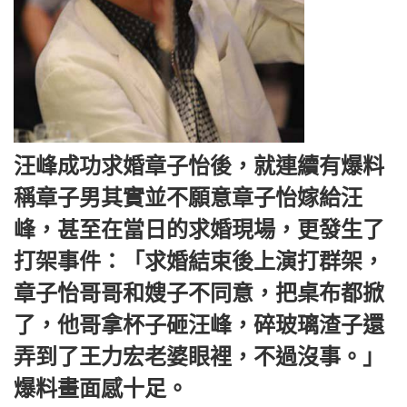
汪峰成功求婚章子怡後，就連續有爆料
稱章子男其實並不願意章子怡嫁給汪
峰，甚至在當日的求婚現場，更發生了
打架事件：「求婚結束後上演打群架，
章子怡哥哥和嫂子不同意，把桌布都掀
了，他哥拿杯子砸汪峰，碎玻璃渣子還
弄到了王力宏老婆眼裡，不過沒事。」
爆料畫面感十足。