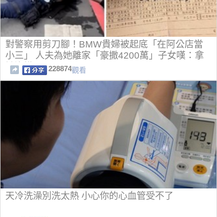
對警察用剪刀腳！BMW貴婦被起底「在阿公店當
小三」 人夫為她離家「豪撒4200萬」子女嘆：拿
她沒轍
228874
觀看
天冷洗澡別洗太熱 小心你的心血管受不了