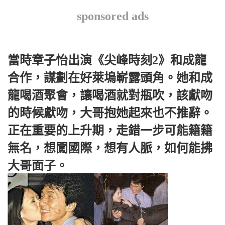
sponsored ads
當時章子怡出演《尖峰時刻2》和成龍
合作，謀劃在好萊塢嶄露頭角。她和成
龍喝酒聚會，讓喝酒就對瓶吹，該獻吻
的時候獻吻，大哥抱她起來也不推辭。
正在重要的上升期，走錯一步可能籍籍
無名，想闖國際，想有人脈，如何能拂
大哥面子。