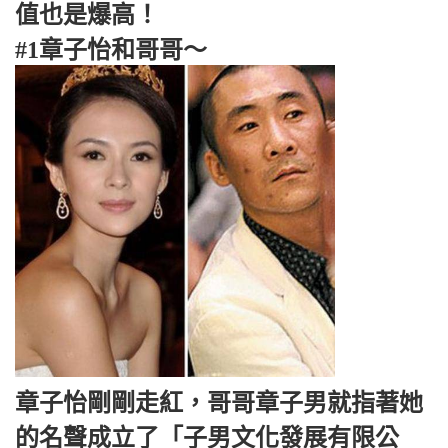
值也是爆高！
#1章子怡和哥哥～
章子怡剛剛走紅，哥哥章子男就指著她
的名聲成立了「子男文化發展有限公