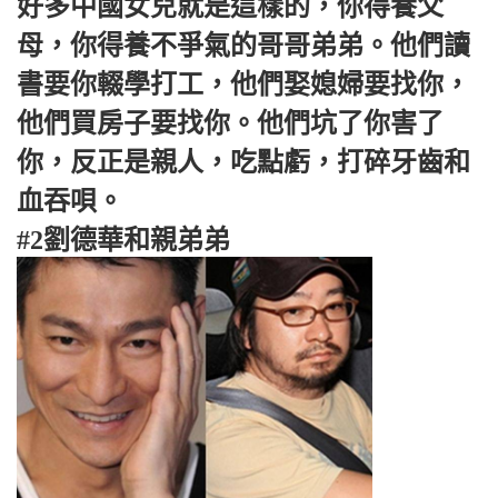
好多中國女兒就是這樣的，你得養父
母，你得養不爭氣的哥哥弟弟。他們讀
書要你輟學打工，他們娶媳婦要找你，
他們買房子要找你。他們坑了你害了
你，反正是親人，吃點虧，打碎牙齒和
血吞唄。
#2劉德華和親弟弟