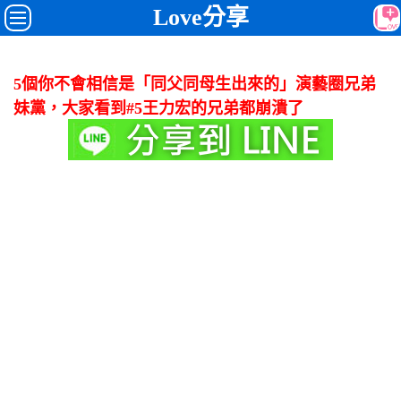
Love分享
5個你不會相信是「同父同母生出來的」演藝圈兄弟
妹黨，大家看到#5王力宏的兄弟都崩潰了