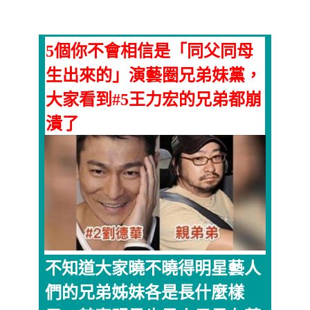
5個你不會相信是「同父同母
生出來的」演藝圈兄弟妹黨，
大家看到#5王力宏的兄弟都崩
潰了
不知道大家曉不曉得明星藝人
們的兄弟姊妹各是長什麼樣