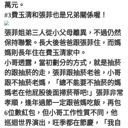
萬元。
#3費玉清和張菲也是兄弟關係喔！
張菲姐弟三人從小父母離異，不過仍然
保持聯繫。長大後爸爸跟張菲住，而媽
媽則長年住在費玉清家中。
小哥透露，當初劃分的方式，就是抽菸
的跟抽菸的走，張菲跟抽菸老爸，小哥
跟不抽菸老媽，「總不能要不抽菸的媽
媽老在他屁股後面掃菸蒂吧!」張菲非常
孝順，逢年過節一定跟爸媽吃飯，再包
6位數紅包，但小哥工作性質不同，他
巡迴世界演出，旺季都在節慶，「我自