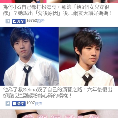
為何小S自己都打扮漂亮，卻總「給3個女兒穿很
醜」？她說出「背後原因」後....網友大讚好媽媽！
16752
觀看
他為了救Selina毀了自己的演藝之路，六年後復出
卻變成這副讓粉絲心碎的模樣！
1907
觀看