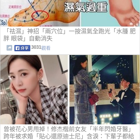
「祛濕」神招「兩穴位」一按濕氣全跑光「水腫 肥
胖 眼袋」自動消失
3031
觀看
曾被花心男甩掉！修杰楷前女友「半年閃婚牙醫」
跨年被求婚「貼心還原迪士尼」含淚：下輩子都給