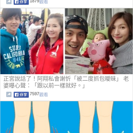
1879
觀看
正宮說話了！阿翔私會謝忻「被二度抓包曖昧」 老
婆曝心聲：「跟以前一樣就好。」
7597
觀看