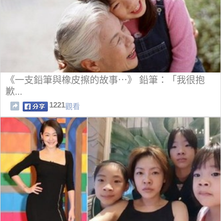
《一支鉛筆與橡皮擦的故事⋯》 鉛筆：「我很抱
歉...
1221
觀看