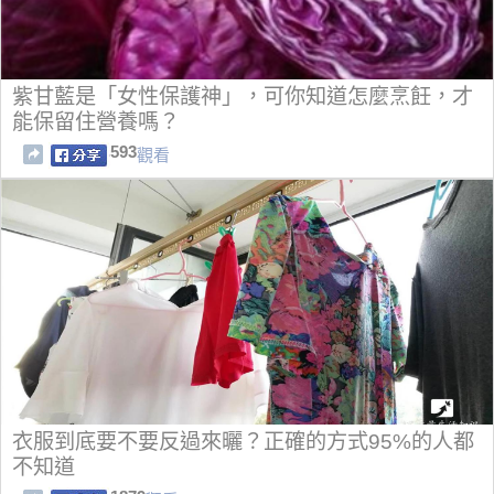
紫甘藍是「女性保護神」，可你知道怎麼烹飪，才
能保留住營養嗎？
593
觀看
衣服到底要不要反過來曬？正確的方式95%的人都
不知道