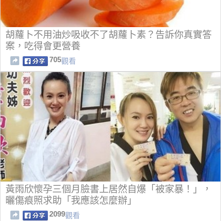
胡蘿卜不用油炒吸收不了胡蘿卜素？告訴你真實答
案，吃得會更營養
705
觀看
黃雨欣懷孕三個月臉書上居然自爆「被家暴！」，
曬傷痕照求助「我應該怎麼辦」
2099
觀看