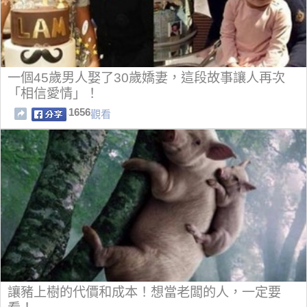
一個45歲男人娶了30歲嬌妻，這段故事讓人再次
「相信愛情」！
1656
觀看
讓豬上樹的代價和成本！想當老闆的人，一定要