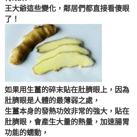
王大爺這些變化，鄰居們都直接看傻眼
了！
如果用生薑的碎末貼在肚臍眼上，因為
肚臍眼是人體的最薄弱之處，
生薑本身的發熱功效非常的強大，貼在
肚臍眼，會產生大量的熱量，加速腸胃
功能的蠕動，