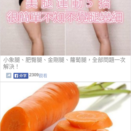
小象腿、肥臀腿、金剛腿、蘿蔔腿，全部問題一次
解決！
2309
觀看