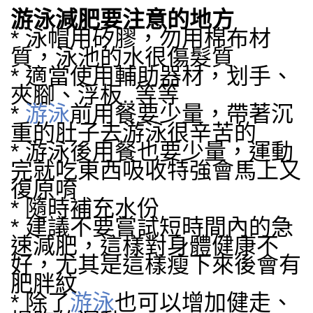
游泳減肥要注意的地方
* 泳帽用矽膠，勿用棉布材
質，泳池的水很傷髮質
* 適當使用輔助器材，划手、
夾腳、浮板..等等
*
游泳
前用餐要少量，帶著沉
重的肚子去游泳很辛苦的
* 游泳後用餐也要少量，運動
完就吃東西吸收特強會馬上又
復原唷
* 隨時補充水份
* 建議不要嘗試短時間內的急
速減肥，這樣對身體健康不
好，尤其是這樣瘦下來後會有
肥胖紋
* 除了
游泳
也可以增加健走、