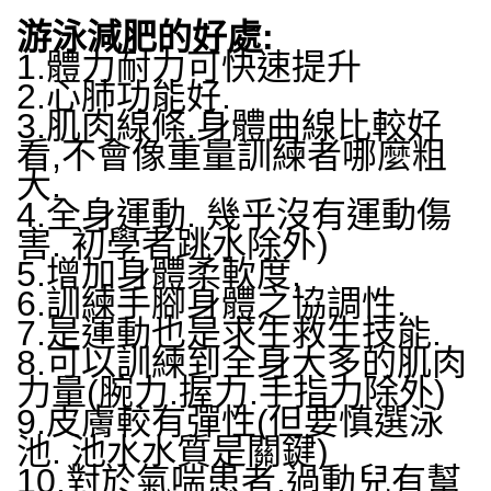
游泳減肥的好處:
1.體力耐力可快速提升
2.心肺功能好.
3.肌肉線條.身體曲線比較好
看,不會像重量訓練者哪麼粗
大.
4.全身運動. 幾乎沒有運動傷
害. 初學者跳水除外)
5.增加身體柔軟度,
6.訓練手腳身體之協調性.
7.是運動也是求生救生技能.
8.可以訓練到全身大多的肌肉
力量(腕力.握力.手指力除外)
9.皮膚較有彈性(但要慎選泳
池. 池水水質是關鍵)
10.對於氣喘患者.過動兒有幫