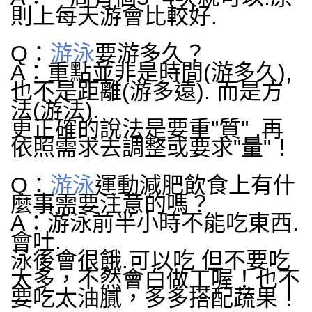
則上每天游會比較好.
Q：
游泳
要游多久？
A：重點並非是時間(游多久),
也不是距離(游多遠). 而是方
法(游法).
更正確的說法是要重"質" .再
依照需求去調整或要求"量"！
Q：
游泳
運動減肥
飲食上有什
麼事需要注意的嗎？
A：游泳前半小時不能吃東西.
會吐.
泳後會很餓.可以吃 但不要吃
太多，不然會白做工喔！也不
要吃太油膩，多多搭配蔬果！