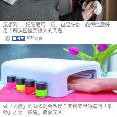
沒想到......把肥皂用「紙」包起來後，變得這麼好
用！解決困擾我很久的問題！
1070
觀看
做「光療」的凝膠劑會致癌？其實美甲的這個「舉
動」才是「皮膚」病變元凶！