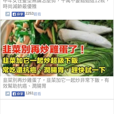
中年女性髪型無論怎麼剪，千萬不要錯過這12款，
時尚減齡最優雅
2253
觀看
韭菜別再炒雞蛋了，韭菜加它一起炒非常下飯，有
效幫助抗癌、潤腸胃
1261
觀看