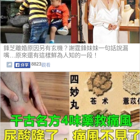
鋒芝離婚原因另有玄機？謝霆鋒妹妹一句話說漏
嘴…原來還有這樣鮮為人知的一段！
8823
觀看