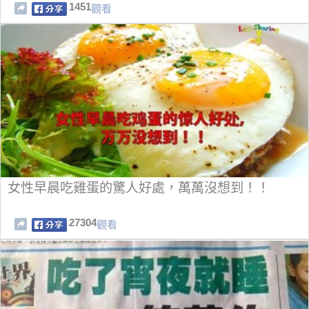
1451
觀看
女性早晨吃雞蛋的驚人好處，萬萬沒想到！！
27304
觀看