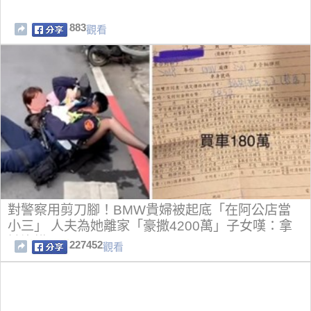
883
觀看
對警察用剪刀腳！BMW貴婦被起底「在阿公店當
小三」 人夫為她離家「豪撒4200萬」子女嘆：拿
她沒轍
227452
觀看