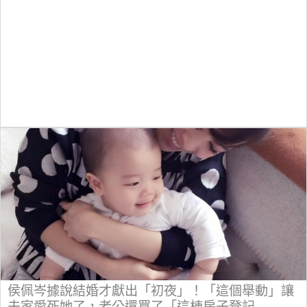
侯佩岑據說結婚才獻出「初夜」！「這個舉動」讓
夫家愛死她了，老公還買了「這棟房子登記