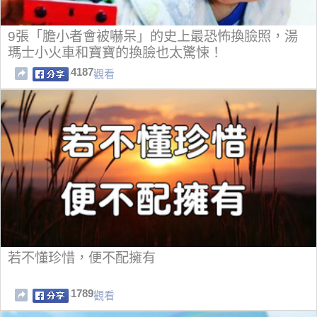
9張「膽小者會被嚇呆」的史上最恐怖換臉照，湯
瑪士小火車和寶寶的換臉也太驚悚！
4187
觀看
若不懂珍惜，便不配擁有
1789
觀看