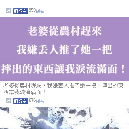
959
觀看
老婆從農村趕來，我嫌丟人推了她一把，摔出的東
西讓我淚流滿面！
676
觀看