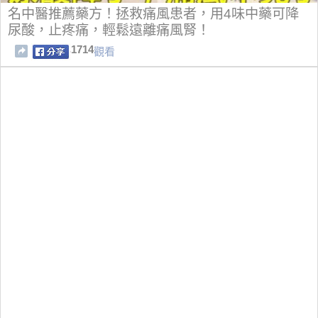
名中醫推薦藥方！拯救痛風患者，用4味中藥可降
尿酸，止疼痛，輕鬆遠離痛風腎！
1714
觀看