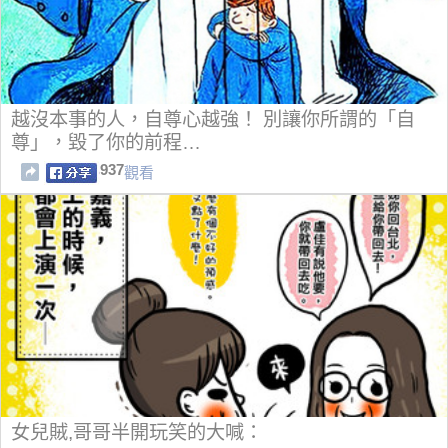
越沒本事的人，自尊心越強！ 別讓你所謂的「自
尊」，毀了你的前程…
937
觀看
女兒賊,哥哥半開玩笑的大喊：