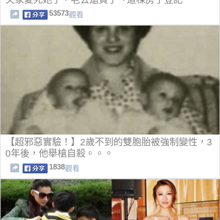
在...」！
53573
觀看
【超邪惡實驗！】2歲不到的雙胞胎被強制變性，3
0年後，他舉槍自殺。。。
1838
觀看