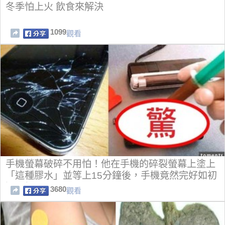
冬季怕上火 飲食來解決
1099
觀看
手機螢幕破碎不用怕！他在手機的碎裂螢幕上塗上
「這種膠水」並等上15分鐘後，手機竟然完好如初
還更加堅固！
3680
觀看