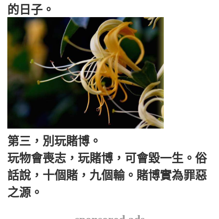
的日子。
第三，別玩賭博。
玩物會喪志，玩賭博，可會毀一生。俗
話說，十個賭，九個輸。賭博實為罪惡
之源。