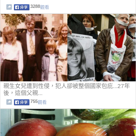
3288
觀看
親生女兒遭到性侵，犯人卻被整個國家包庇...27年
後，這個父親...
755
觀看