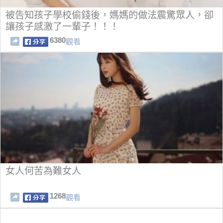
被告知孩子學校偷錢後，媽媽的做法震驚眾人，卻
讓孩子感激了一輩子！！！
6380
觀看
女人何苦為難女人
1268
觀看