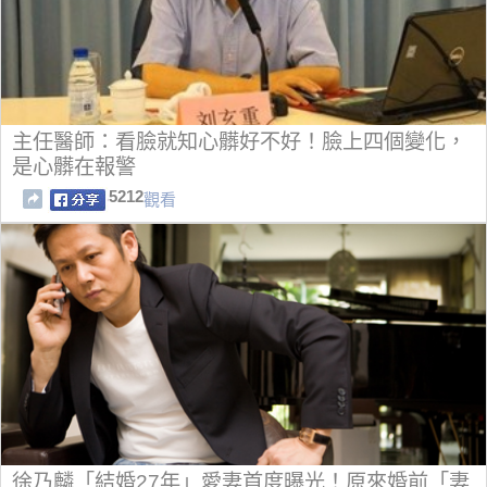
主任醫師：看臉就知心髒好不好！臉上四個變化，
是心髒在報警
5212
觀看
徐乃麟「結婚27年」愛妻首度曝光！原來婚前「妻