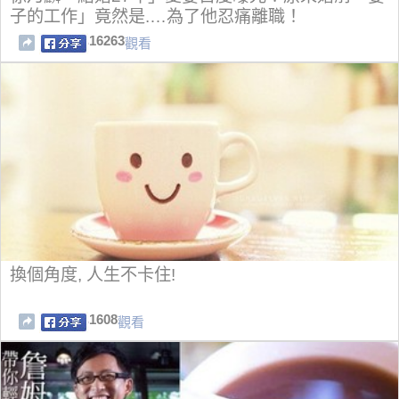
子的工作」竟然是.…為了他忍痛離職！
16263
觀看
換個角度, 人生不卡住!
1608
觀看