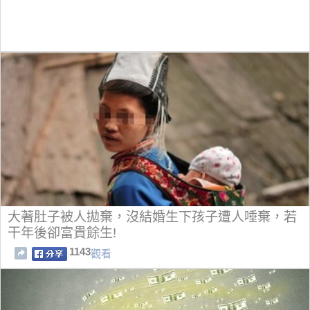
大著肚子被人拋棄，沒結婚生下孩子遭人唾棄，若
干年後卻富貴餘生!
1143
觀看