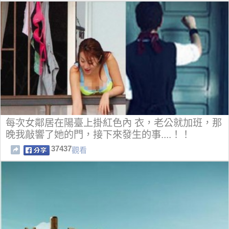
每次女鄰居在陽臺上掛紅色內 衣，老公就加班，那
晚我敲響了她的門，接下來發生的事....！！
37437
觀看