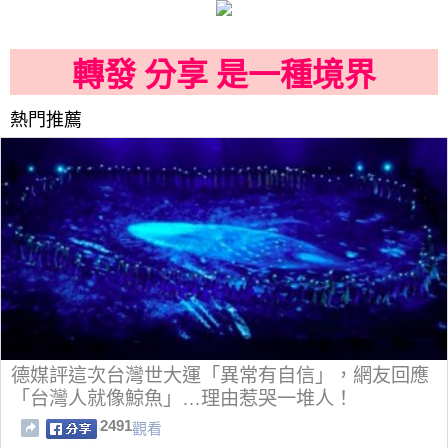
轉發 分享 是一種境界
熱門推薦
德媒評這次台灣世大運「異常有自信」，網友回應
「台灣人就像鯨魚」…理由惹哭一堆人！
2491
觀看