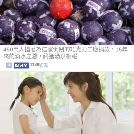
450萬人搶著為這家倒閉的巧克力工廠捐款，15年
來的滴水之恩，終獲湧泉相報…
1139
觀看