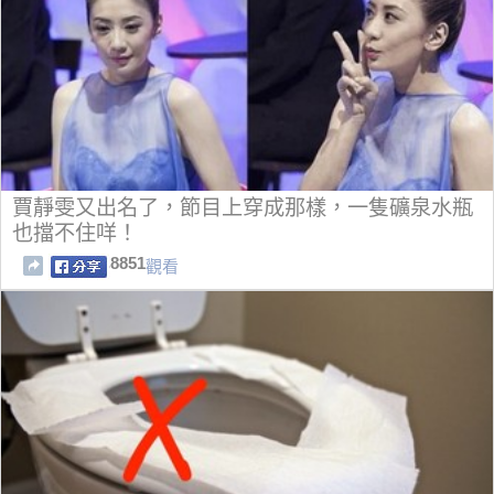
賈靜雯又出名了，節目上穿成那樣，一隻礦泉水瓶
也擋不住咩！
8851
觀看