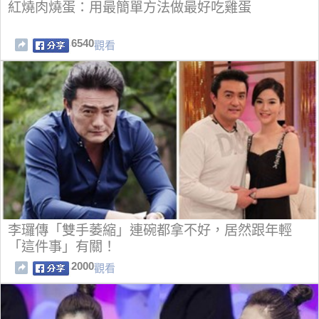
紅燒肉燒蛋：用最簡單方法做最好吃雞蛋
6540
觀看
李㼈傳「雙手萎縮」連碗都拿不好，居然跟年輕
「這件事」有關！
2000
觀看