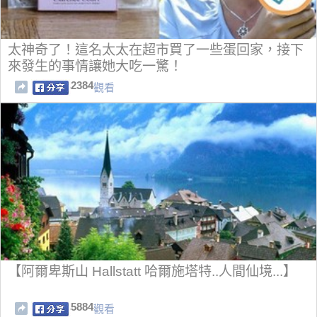
太神奇了！這名太太在超市買了一些蛋回家，接下
來發生的事情讓她大吃一驚！
2384
觀看
【阿爾卑斯山 Hallstatt 哈爾施塔特..人間仙境...】
5884
觀看