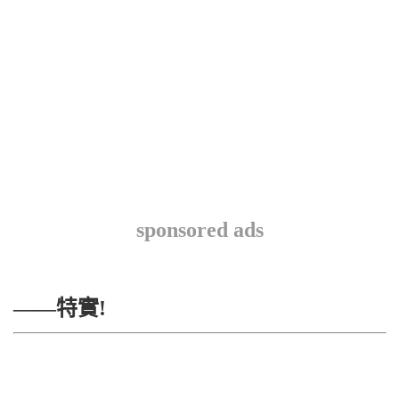
sponsored ads
——特實!