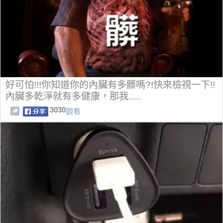
好可怕!!!你知道你的內臟有多髒嗎?!快來檢視一下!!
內臟多乾淨就有多健康，那我.....
3030
觀看