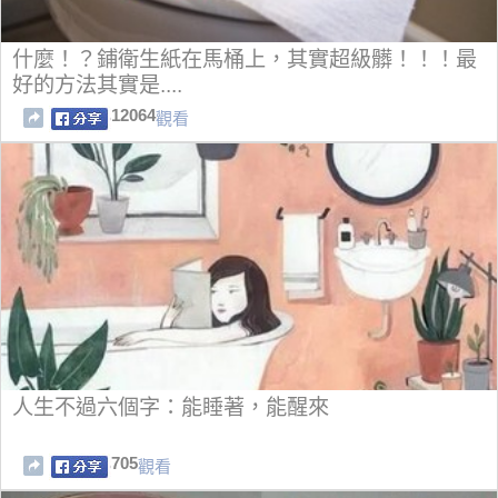
什麼！？鋪衛生紙在馬桶上，其實超級髒！！！最
好的方法其實是....
12064
觀看
人生不過六個字：能睡著，能醒來
705
觀看