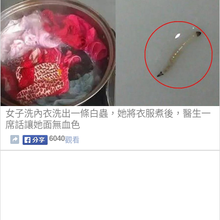
女子洗內衣洗出一條白蟲，她將衣服煮後，醫生一
席話讓她面無血色
6040
觀看