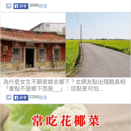
3096
觀看
為什麼女生不願意嫁去鄉下？女網友點出殘酷真相
「重點不是鄉下而是__」：這點更可怕...
2184
觀看