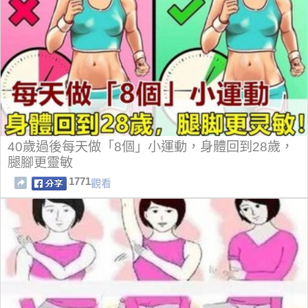
40歲過後每天做「8個」小運動，身體回到28歲，
腿腳更靈敏
1771
觀看