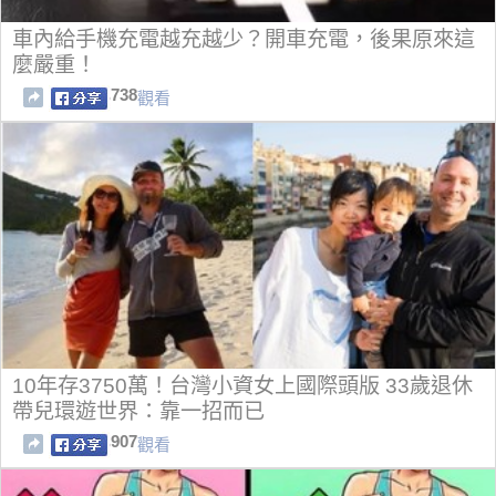
車內給手機充電越充越少？開車充電，後果原來這
麼嚴重！
738
觀看
10年存3750萬！台灣小資女上國際頭版 33歲退休
帶兒環遊世界：靠一招而已
907
觀看