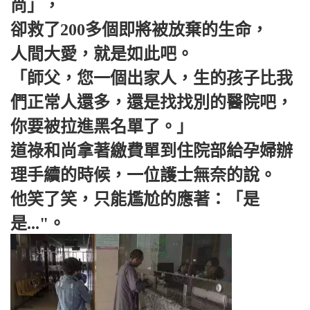
尚」，
卻救了200多個即將被放棄的生命，
人間大愛，就是如此吧。
「師父，您一個出家人，生的孩子比我
們正常人還多，還是找找別的醫院吧，
你要被拉進黑名單了。」
道祿和尚拿著繳費單到住院部給孕婦辦
理手續的時候，一位護士無奈的說。
他笑了笑，只能尷尬的應著：「是
是..."。