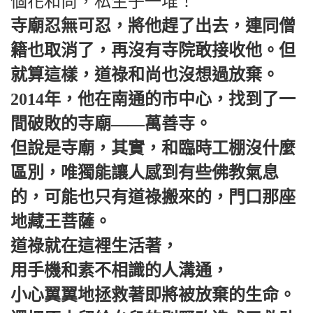
個花和尚，私生子一堆！
寺廟忍無可忍，將他趕了出去，連同僧
籍也取消了，再沒有寺院敢接收他。但
就算這樣，道祿和尚也沒想過放棄。
2014年，他在南通的市中心，找到了一
間破敗的寺廟——萬善寺。
但說是寺廟，其實，和臨時工棚沒什麼
區別，唯獨能讓人感到有些佛教氣息
的，可能也只有道祿搬來的，門口那座
地藏王菩薩。
道祿就在這裡生活著，
用手機和素不相識的人溝通，
小心翼翼地拯救著即將被放棄的生命。