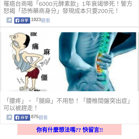
罹癌台商喝「6000元酵素飲」1年衰竭慘死！警方
怒揭「恐怖藥商身分」發現成本只要200元！
1923
觀看
「腰疼」、「腿麻」不用愁！「腰椎間盤突出症」
可以被趕走！
875
觀看
你有什麼想法嗎?? 快留言!!