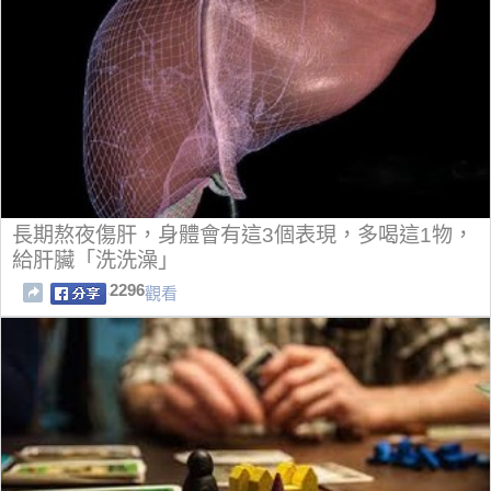
長期熬夜傷肝，身體會有這3個表現，多喝這1物，
給肝臟「洗洗澡」
2296
觀看