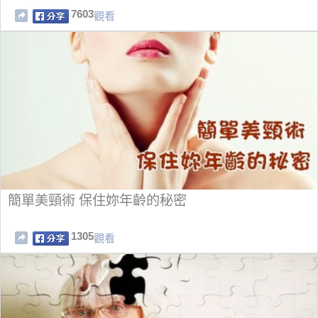
7603
觀看
簡單美頸術 保住妳年齡的秘密
1305
觀看