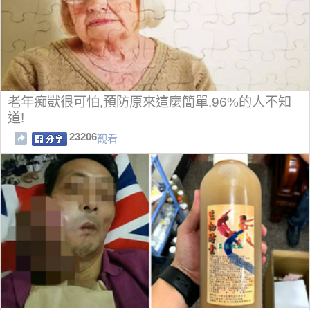
老年痴獃很可怕,預防原來這麼簡單,96%的人不知
道!
23206
觀看