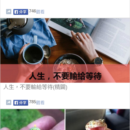
746
觀看
人生，不要輸給等待(精闢)
785
觀看