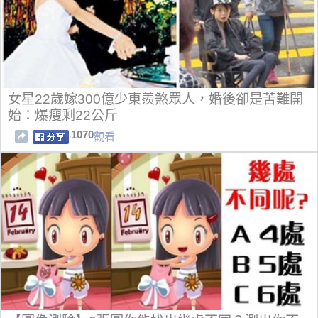
女星22歲嫁300億少東羨煞眾人，婚後卻是苦難開
始：爆瘦剩22公斤
1070
觀看