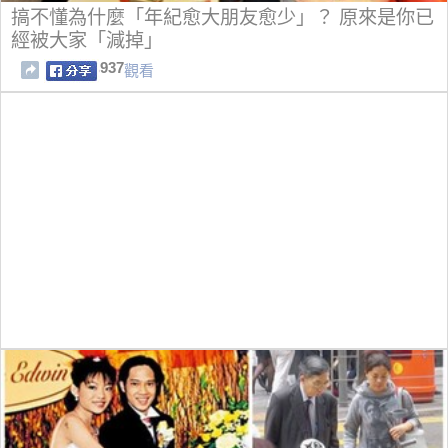
搞不懂為什麼「年紀愈大朋友愈少」？ 原來是你已
經被大家「減掉」
937
觀看