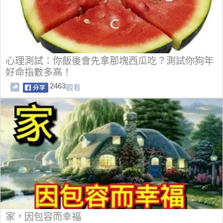
心理測試：你飯後會先拿那塊西瓜吃？測試你狗年
好命指數多高！
2463
觀看
家，因包容而幸福