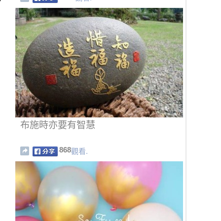
，
布施時亦要有智慧
868
觀看.