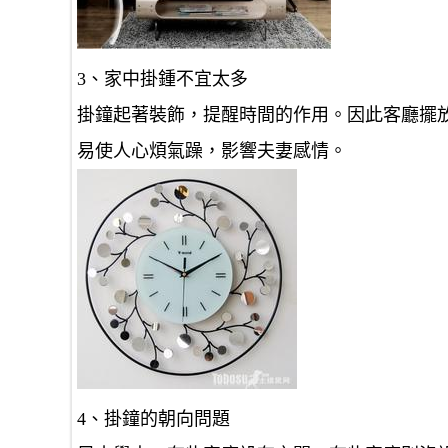
3、家中掛鍾不宜太多
掛鐘起著裝飾，提醒時間的作用。因此客廳擺
易使人心煩氣躁，影響夫妻感情。
4、掛鐘的朝向問題