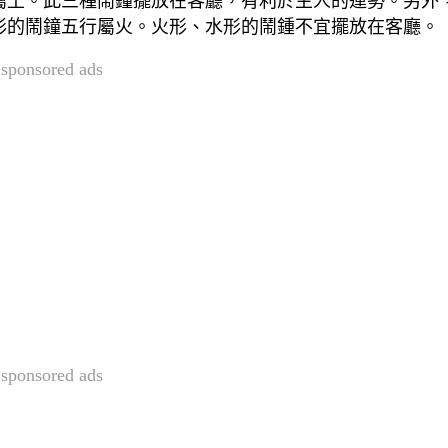
屬土。此三種鬧鐘擺放在客廳，有利於主人的運勢。另外
形的鬧鐘五行屬火。火形、水形的鬧鍾不宜擺放在客廳。
sponsored ads
sponsored ads