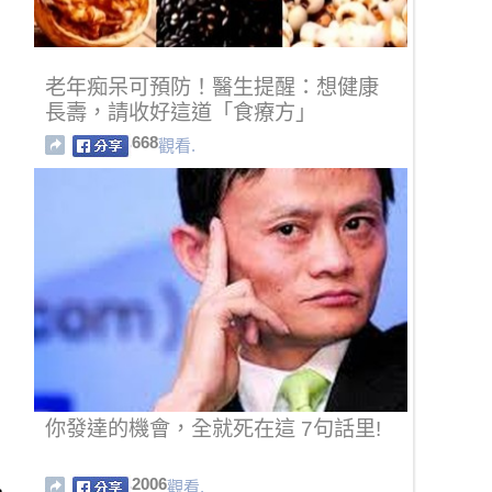
老年痴呆可預防！醫生提醒：想健康
長壽，請收好這道「食療方」
668
觀看.
你發達的機會，全就死在這 7句話里!
2006
觀看.