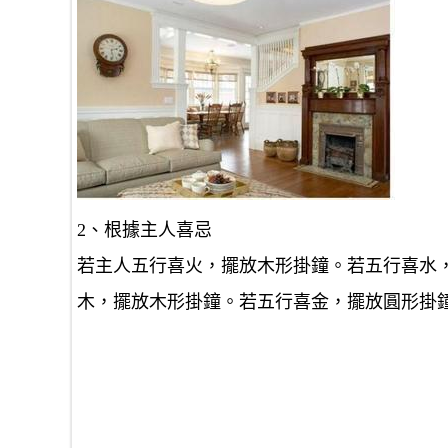
2、根據主人喜忌
若主人五行喜火，擺放木形掛鐘。若五行喜水
木，擺放木形掛鐘。若五行喜金，擺放圓形掛