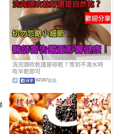
洗完頭吹乾還是晾乾？等到不滴水時
吹半乾即可
62167
觀看.
是