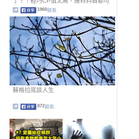
了？！輕巧CP值又高，連材料費都可
能不用10元
1960
觀看.
蘇格拉底談人生
872
觀看.