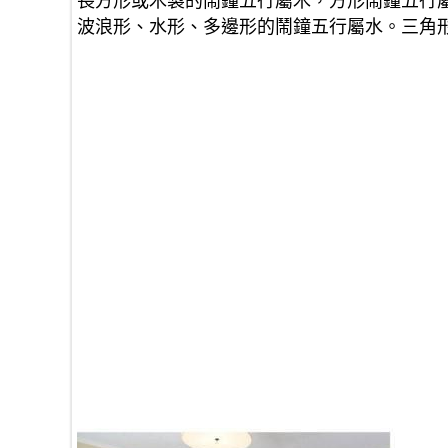
長方形或木製的鬧鐘五行屬木，方形鬧鐘五行
波浪形、水形、多邊形的鬧鐘五行屬水。三角