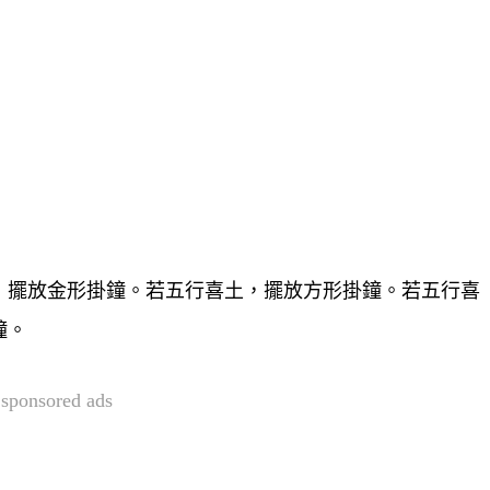
，擺放金形掛鐘。若五行喜土，擺放方形掛鐘。若五行喜
鐘。
sponsored ads