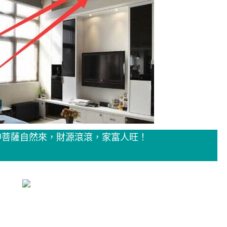
神菩薩自然來，財源滾滾，家富人旺！