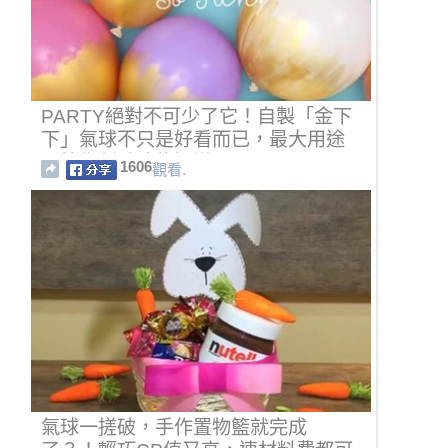
PARTY絕對不可少了它！自製「金下
下」氣球不只是好看而已，最大用途
要等你刺破才能知道？
1606
觀看.
氣球一搓破，手作置物籃就完成