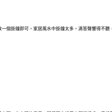
放一個掛鐘即可，家居風水中掛鐘太多，滴答聲響得不聽