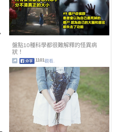
，
盤點10種科學都很難解釋的怪異病
狀！
1101
觀看.