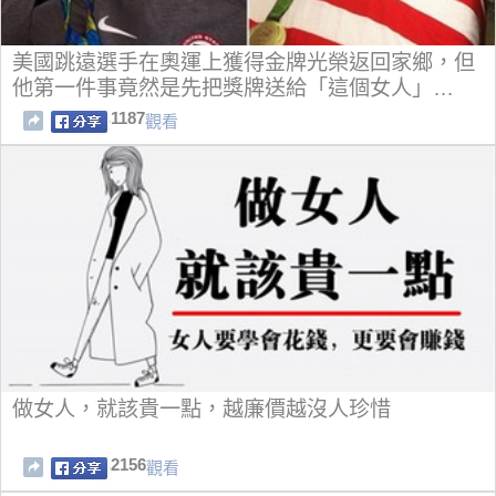
美國跳遠選手在奧運上獲得金牌光榮返回家鄉，但
他第一件事竟然是先把獎牌送給「這個女人」…
1187
觀看
做女人，就該貴一點，越廉價越沒人珍惜
2156
觀看