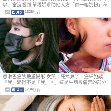
以」當沒看到 單親媽求助他大方「寄一箱奶粉」私
下超熱心
1328
觀看
患淋巴癌臉嚴重變形 女哭：死掉算了，癌細胞讓
『我』變得不是『我』。」這是生病最痛苦的部分
1734
觀看