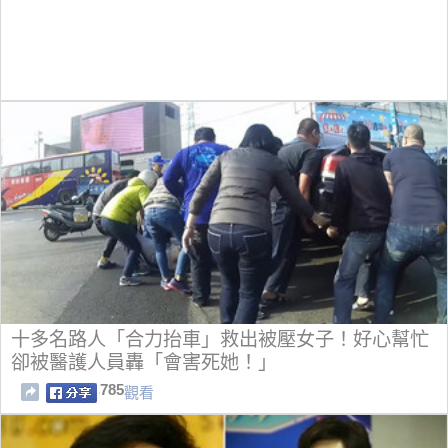
十多名路人「合力抬車」救出被壓女子！好心幫忙
卻被醫護人員轟「會害死她！」
785
觀看