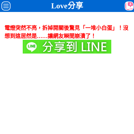
Love分享
電燈突然不亮，拆掉開關後驚見「一堆小白蛋」！沒
想到這居然是……讓網友瞬間崩潰了！