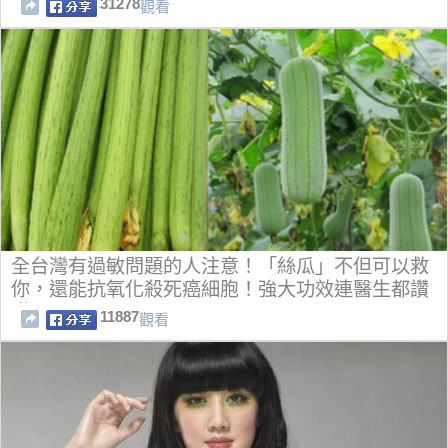
31278
觀看
全台灣有過敏問題的人注意！「絲瓜」不但可以救
你，還能抗氧化殺死癌細胞！強大功效連醫生都讚
嘆！
11887
觀看