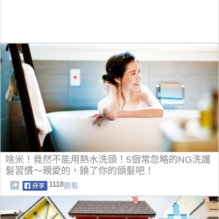
啥米！竟然不能用熱水洗頭！5個常忽略的NG洗護
髮習慣～親愛的，饒了你的頭髮吧！
1118
觀看