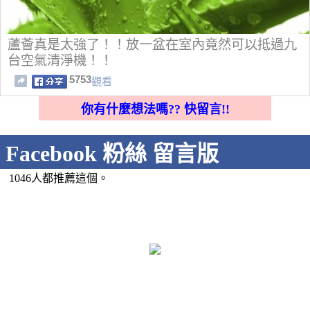
蘆薈真是太強了！！放一盆在室內竟然可以抵過九
台空氣清淨機！！
5753
觀看
你有什麼想法嗎?? 快留言!!
Facebook 粉絲 留言版
1046人都推薦這個。