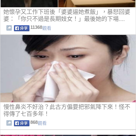
她懷孕又工作下班後「婆婆逼她煮飯」，暴怒回婆
婆：「你只不過是長期妓女！」最後她的下場....
11368
觀看
慢性鼻炎不好治？此古方偏要把邪氣降下來！怪不
得傳了七百多年！
868
觀看