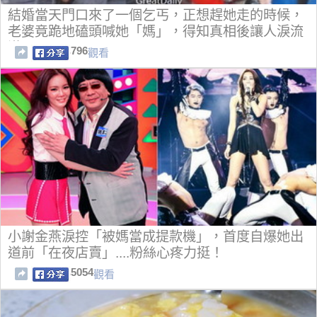
結婚當天門口來了一個乞丐，正想趕她走的時候，
老婆竟跪地磕頭喊她「媽」，得知真相後讓人淚流
滿面…
796
觀看
小謝金燕淚控「被媽當成提款機」，首度自爆她出
道前「在夜店賣」....粉絲心疼力挺！
5054
觀看