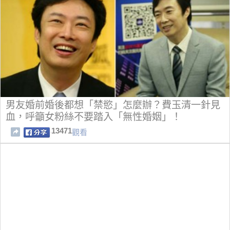
男友婚前婚後都想「禁慾」怎麼辦？費玉清一針見
血，呼籲女粉絲不要踏入「無性婚姻」！
13471
觀看