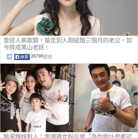
曾經人美歌靚，搶走別人剛結婚三個月的老公，如
今胖成黑山老妖 !
39798
觀看
熊家婕嫁對人！李㼈遇女粉示愛「為你做什麼都可