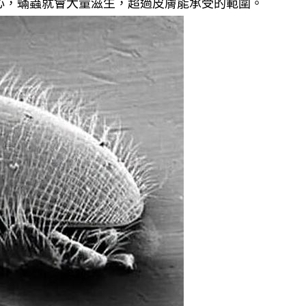
心，蟎蟲就會大量滋生，超過皮膚能承受的範圍。