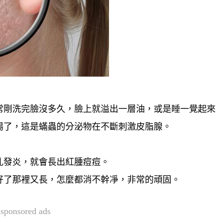
常剛洗完臉沒多久，臉上就溢出一層油，或是睡一覺起來
惕了，這是蟎蟲的分泌物在不斷刺激皮脂腺。
孔發炎，就會長出紅腫痘痘。
好了那裡又長，怎麼都消不幹凈，非常的頑固。
sponsored ads