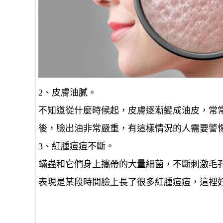
2、皮膚油膩。
不知道從什麼時候起，皮膚逐漸變成油皮，常
後，臉出油非常嚴重，有這樣情況的人需要警
3、紅腫痘痘不斷。
蟎蟲和它們身上攜帶的大量細菌，不斷刺激毛
表現是某段時間臉上長了很多紅腫痘痘，這裡