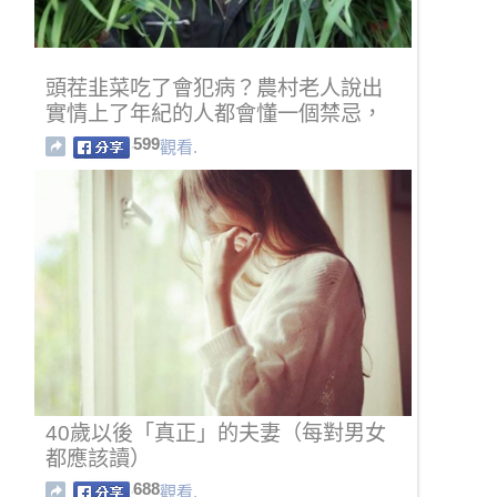
頭茬韭菜吃了會犯病？農村老人說出
實情上了年紀的人都會懂一個禁忌，
599
觀看.
40歲以後「真正」的夫妻（每對男女
都應該讀）
688
觀看.