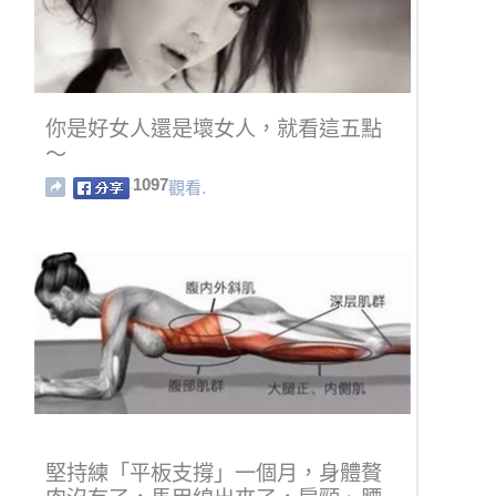
你是好女人還是壞女人，就看這五點
～
1097
觀看.
堅持練「平板支撐」一個月，身體贅