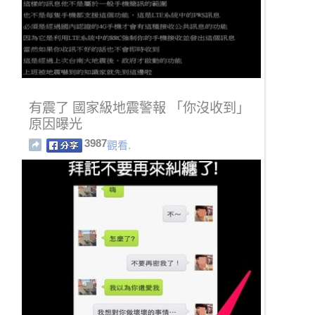
有震了 國家級地震警報 「你沒收到」
原因曝光
3987
觀看.