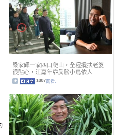
梁家輝一家四口爬山，全程攙扶老婆
很貼心，江嘉年靠肩膀小鳥依人
1007
觀看.
的