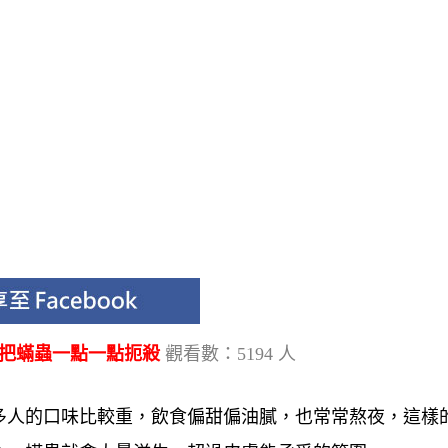
，把蟎蟲一點一點扼殺
觀看數：5194 人
多人的口味比較重，飲食偏甜偏油膩，也常常熬夜，這樣