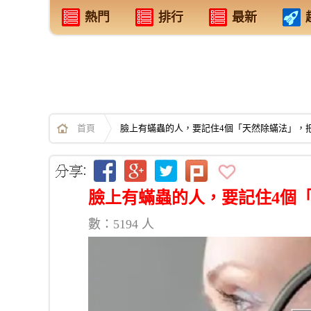
熱門
排行
最新
首頁
臉上有蟎蟲的人，要記住4個「天然除蟎法」，
臉上有蟎蟲的人，要記住4個
數：5194 人