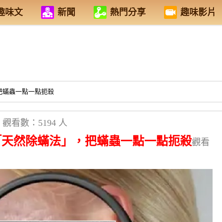
趣味文
新聞
熱門分享
趣味影片
把蟎蟲一點一點扼殺
觀看數：5194 人
「天然除蟎法」，把蟎蟲一點一點扼殺
觀看