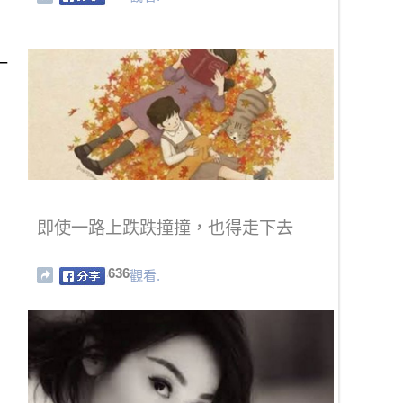
一
即使一路上跌跌撞撞，也得走下去
636
觀看.