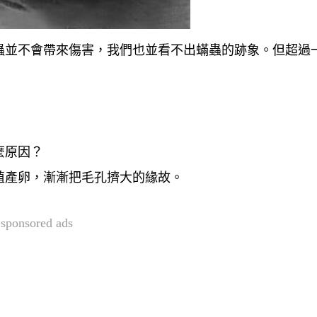
蟲並不會帶來傷害，我們也並看不出蟎蟲的跡象。但超過
麼原因？
殖產卵，漸漸把毛孔擠大的緣故。
sponsored ads