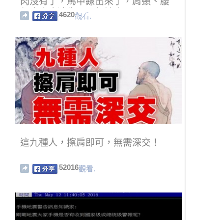
肉沒有了，馬甲線出來了，肩頸、腰
部痠痛也消失了，超神奇！
4620
觀看.
這九種人，擦肩即可，無需深交！
52016
觀看.