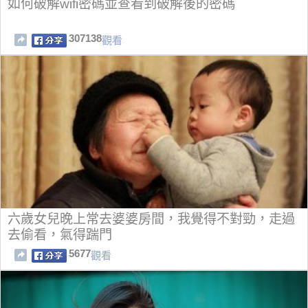
如何破解wifi密碼並查看到破解後的密碼
307138
觀看
六歲女兒晚上常去婆婆房間，我覺得不對勁，走過
去偷看，氣得踹門
5677
觀看