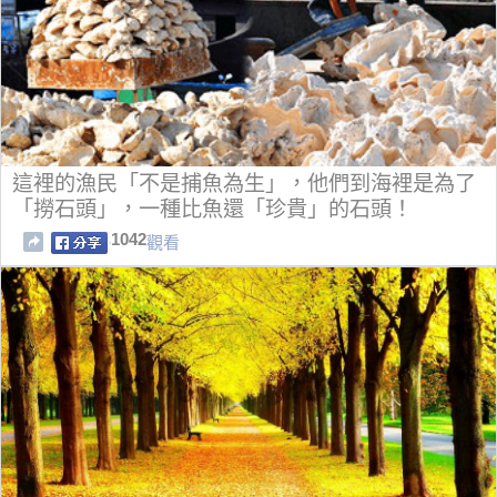
這裡的漁民「不是捕魚為生」，他們到海裡是為了
「撈石頭」，一種比魚還「珍貴」的石頭！
1042
觀看