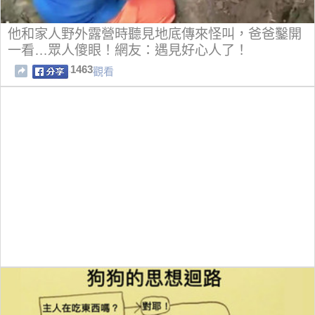
他和家人野外露營時聽見地底傳來怪叫，爸爸鑿開
一看…眾人傻眼！網友：遇見好心人了！
1463
觀看