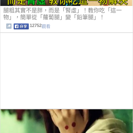
腿粗其實不是胖，而是「腎虛」！教你吃「這一
物」，簡單從「蘿蔔腿」變「鉛筆腿」！
12752
觀看