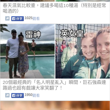
春天濕氣比較重，建議多喝這10種湯（特別是經常
喝酒的）
1025
觀看
20個最經典的「名人明星亂入」瞬間，巨石強森連
路過也超有戲讓大家笑翻了！
1950
觀看