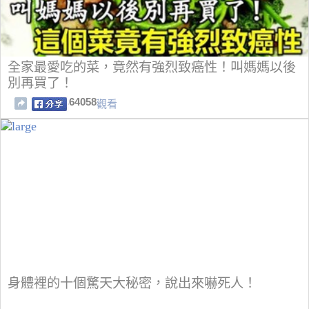
全家最愛吃的菜，竟然有強烈致癌性！叫媽媽以後
別再買了！
64058
觀看
身體裡的十個驚天大秘密，說出來嚇死人！