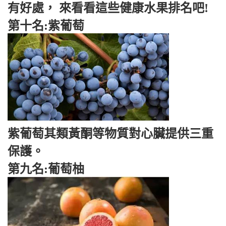
有好處， 來看看這些健康水果排名吧!
第十名:紫葡萄
紫葡萄其類黃酮等物質對心臟提供三重
保護。
第九名:葡萄柚