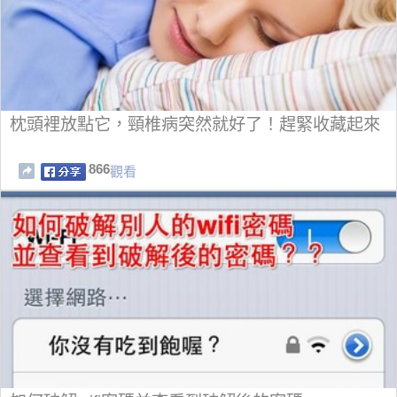
枕頭裡放點它，頸椎病突然就好了！趕緊收藏起來
866
觀看