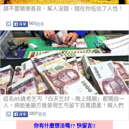
請不要隨便善良，幫人沒錯，錯在你低估了人性！
563
觀看
這名85歲老乞丐「白天乞討、晚上睡廟」都獨自一
人，病逝後廟方竟發現乞丐留下百萬遺產！親人們
突然都出現了...
1837
觀看
你有什麼想法嗎?? 快留言!!