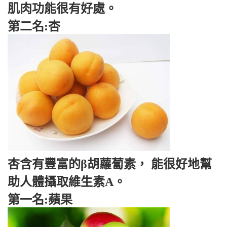
肌肉功能很有好處。
第二名:杏
杏含有豐富的β胡蘿蔔素， 能很好地幫
助人體攝取維生素A。
第一名:蘋果