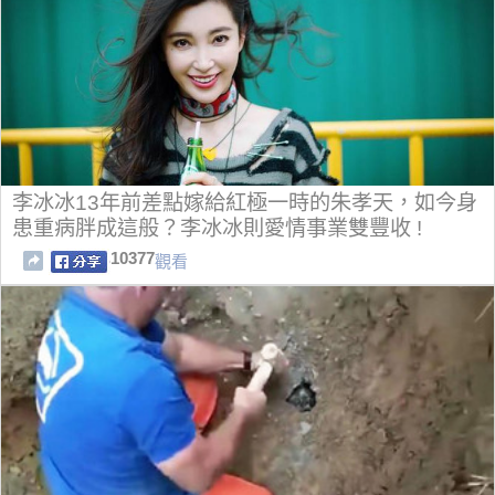
李冰冰13年前差點嫁給紅極一時的朱孝天，如今身
患重病胖成這般？李冰冰則愛情事業雙豐收 !
10377
觀看