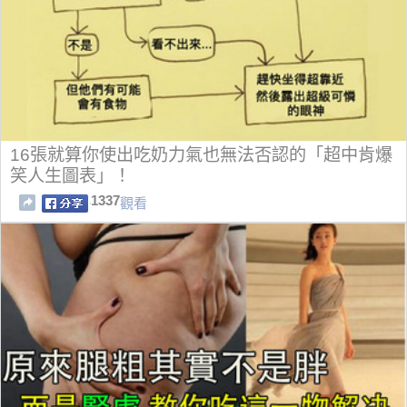
16張就算你使出吃奶力氣也無法否認的「超中肯爆
笑人生圖表」！
1337
觀看