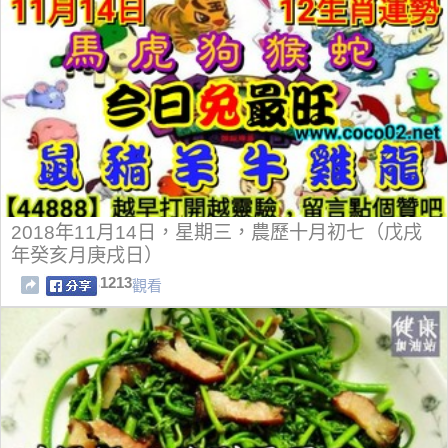
2018年11月14日，星期三，農歷十月初七（戊戌
年癸亥月庚戌日）
1213
觀看