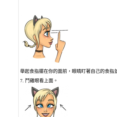
舉起食指擺在你的面前，眼睛盯著自己的食指並
7. 鬥雞眼看上面。