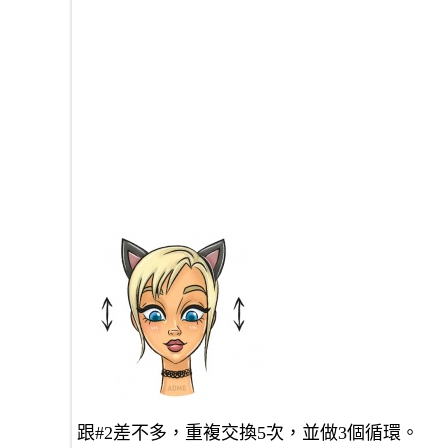
跟#2差不多，重複交換5次，並做3個循環。