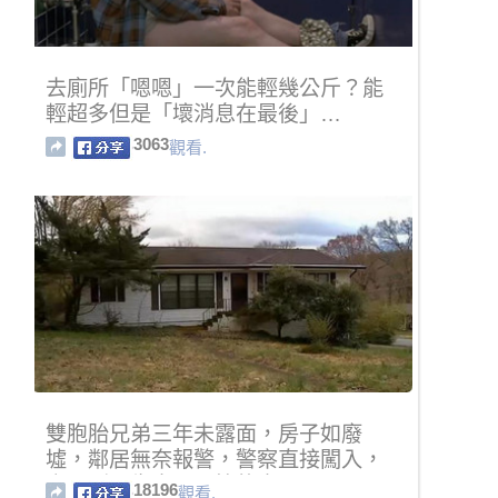
去廁所「嗯嗯」一次能輕幾公斤？能
輕超多但是「壞消息在最後」…
3063
觀看.
雙胞胎兄弟三年未露面，房子如廢
墟，鄰居無奈報警，警察直接闖入，
竟見到一生中最恐怖的事....
18196
觀看.