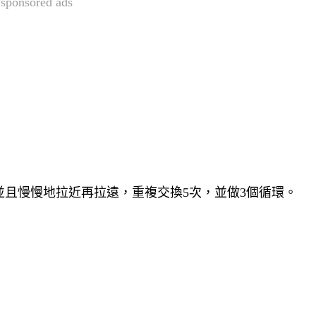
sponsored ads
且慢慢地拉近再拉遠，重複交換5次，並做3個循環。