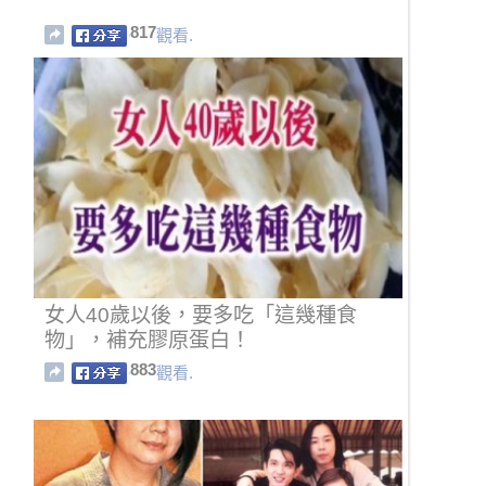
817
觀看.
女人40歲以後，要多吃「這幾種食
物」，補充膠原蛋白！
883
觀看.