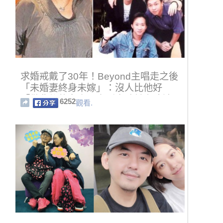
求婚戒戴了30年！Beyond主唱走之後
「未婚妻終身未嫁」：沒人比他好
「做背後的女人」直到出殯前夕才被
6252
觀看.
公開