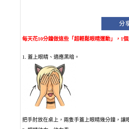
每天花10分鐘做這些「超輕鬆眼睛運動」，1
1. 蓋上眼睛、適應黑暗。
把手肘放在桌上，兩隻手蓋上眼睛幾分鐘，讓