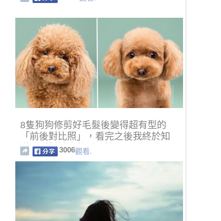
8隻狗狗修剪好毛髮後變得超有型的
「前後對比照」，看完之後我終於知
道髮型對於人的重要性了！
3006
觀看.