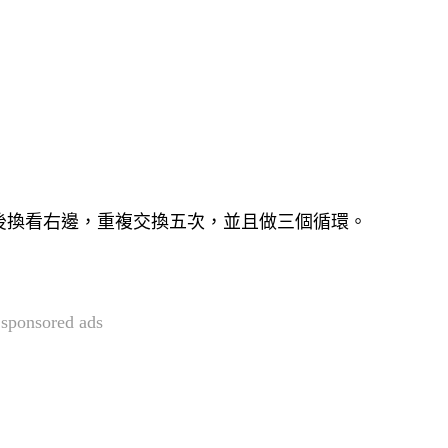
後換看右邊，重複交換五次，並且做三個循環。
sponsored ads