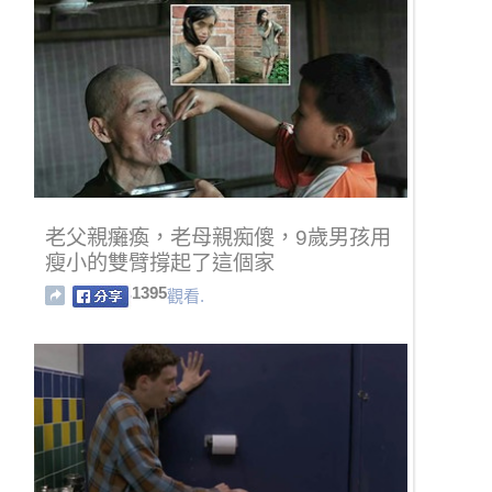
老父親癱瘓，老母親痴傻，9歲男孩用
瘦小的雙臂撐起了這個家
1395
觀看.