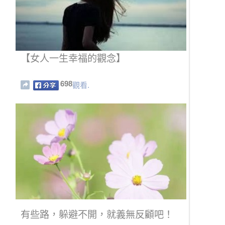
【女人一生幸福的觀念】
698
觀看.
有些路，躲避不開，就義無反顧吧！