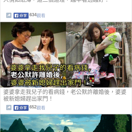
634
觀看
婆婆拿走我兒子的看病錢，老公默許離婚後，婆婆
被新媳婦趕出家門！
652
觀看