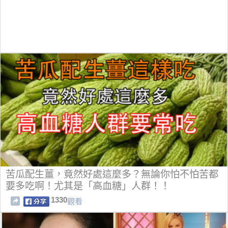
苦瓜配生薑，竟然好處這麼多？無論你怕不怕苦都
要多吃啊！尤其是「高血糖」人群！！
1330
觀看