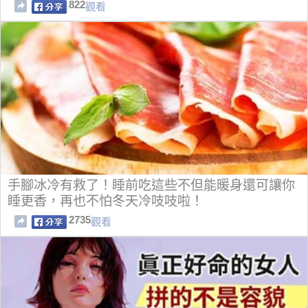
822
觀看
手腳冰冷有救了！睡前吃這些不但能暖身還可讓你
睡更香，再也不怕冬天冷吱吱啦！
2735
觀看