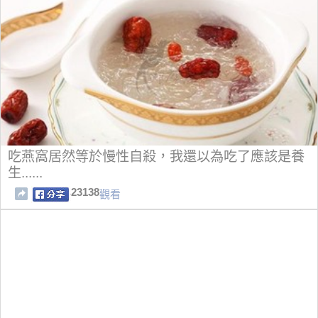
吃燕窩居然等於慢性自殺，我還以為吃了應該是養
生......
23138
觀看