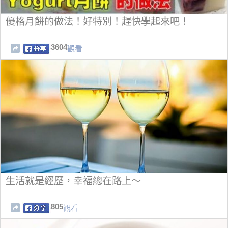
優格月餅的做法！好特別！趕快學起來吧！
3604
觀看
生活就是經歷，幸福總在路上～
805
觀看