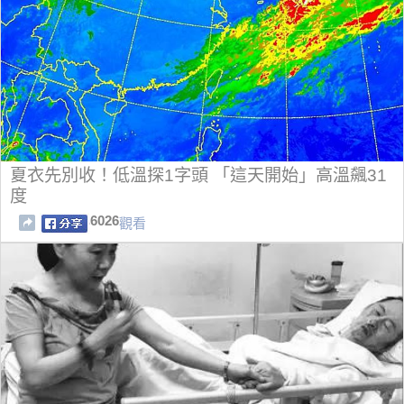
夏衣先別收！低溫探1字頭 「這天開始」高溫飆31
度
6026
觀看