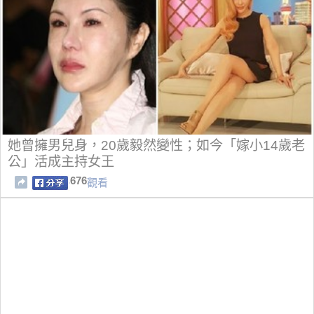
她曾擁男兒身，20歲毅然變性；如今「嫁小14歲老
公」活成主持女王
676
觀看