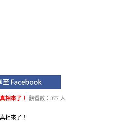
=泡了工業檸檬酸？吃了還會致癌？真相來了！
你喜歡這篇文章嗎？
喜歡的話請按個讚 加加油
觀看數：
877
人
請先按"
讚
" 進入
立即按讚加入收藏
？真相來了！
觀看數：877 人
？真相來了！