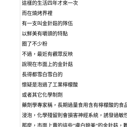
這樣的生活四年才來一次
而在燒烤界裡
有一支叫金針菇的隊伍
以鮮美有嚼頭的特點
圈了不少粉
不過，最近有觀眾反映
說現在市面上的金針菇
長得都雪白雪白的
懷疑是泡過了工業檸檬酸
或者其它化學制劑
藥劑學專家稱，長期過量食用含有檸檬酸的食
浸泡，化學殘留則會損害神經系統，誘發過敏
那麼，市面上賣的這些”膚白貌美”的金針菇，