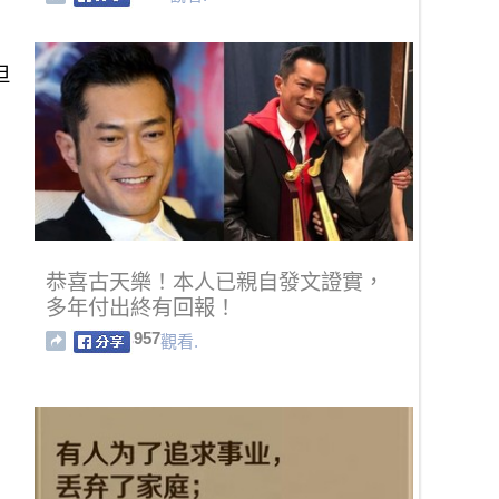
但
恭喜古天樂！本人已親自發文證實，
多年付出終有回報！
957
觀看.