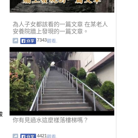
為人子女都該看的一篇文章 在某老人
安養院牆上發現的一篇文章。
7343
觀看.
酸
你有見過水這麼樣落樓梯嗎？
4421
觀看.