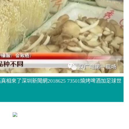
來了深圳新聞網2018625 73501燒烤啤酒加足球世