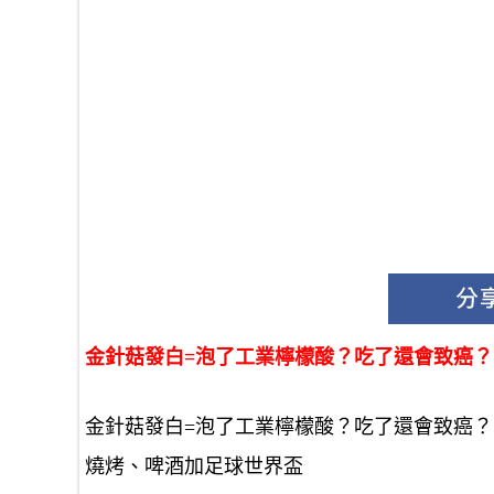
金針菇發白
金針菇發白=泡了工業檸檬酸？吃了還會致癌
金針菇發白=泡了工業檸檬酸？吃了還會致癌
燒烤、啤酒加足球世界盃