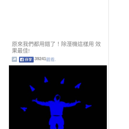
原來我們都用錯了！除溼機這樣用 效
果最佳!
39241
觀看.