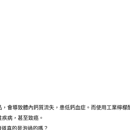
品，會導致體內鈣質流失，患低鈣血症。而使用工業檸檬
性疾病，甚至致癌。
難道真的是泡過的嗎？