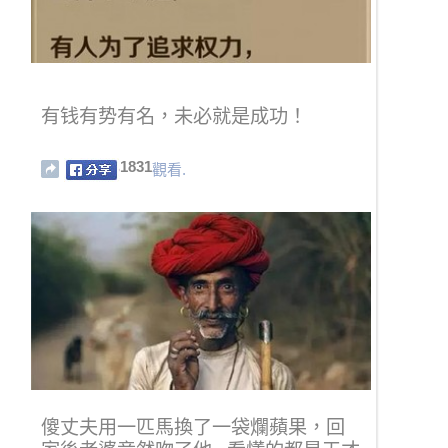
有钱有势有名，未必就是成功！
1831
觀看.
傻丈夫用一匹馬換了一袋爛蘋果，回