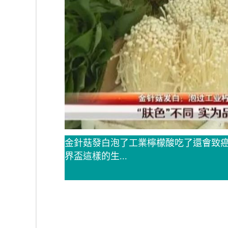
金針菇發白泡了工業檸檬酸吃了還會致癌真相
界盃這樣的生...