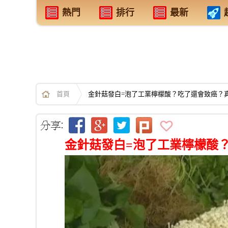
熱門
排行
最新
首頁
金針菇發白=泡了工業檸檬酸？吃了還會致癌？
金針菇發白=泡了工業檸檬酸