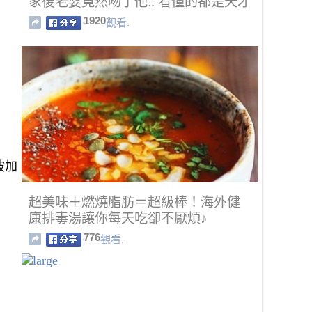
家後老婆竟然吻了他.. 看懂的都是天才
1920
觀看.
被加
超美味＋燃燒脂肪＝超級棒！海外健
康排毒湯讓你每天吃卻不厭煩♪
776
觀看.