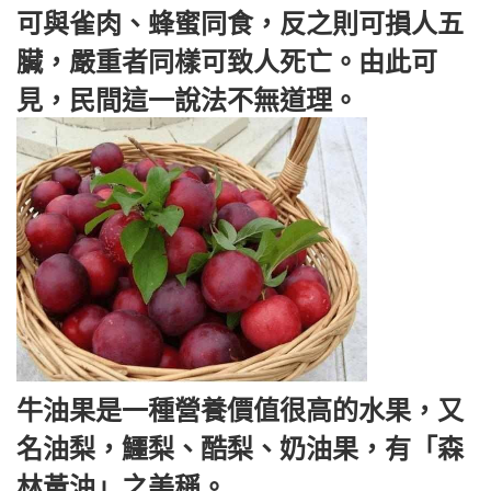
可與雀肉、蜂蜜同食，反之則可損人五
臟，嚴重者同樣可致人死亡。由此可
見，民間這一說法不無道理。
牛油果是一種營養價值很高的水果，又
名油梨，鱷梨、酷梨、奶油果，有「森
林黃油」之美稱。