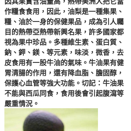
因其果實含油量高，熱帶美洲人把它當
作糧食食用，因此，油梨是一種集果、
糧、油於一身的保健果品，成為引人矚
目的熱帶亞熱帶新興名果，許多國家都
視為果中珍品。多種維生素、蛋白質、
鈉、鉀、鎂、等元素，味淡，微香，去
皮食用有一股牛油的氣味。牛油果有健
胃清腸的作用，還有降血脂、膽固醇，
保護心血管等強大功能。切記：牛油果
不能與西瓜同食，食用後會引起腹瀉等
嚴重情況。