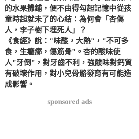
的水果攤鋪，便不由得勾起記憶中從孩
童時起就未了的心結：為何會「杏傷
人，李子樹下埋死人」？
《食經》說："味酸，大熱"，"不可多
食，生癰癤，傷筋骨"。杏的酸味使
人"牙倒"，對牙齒不利，強酸味對鈣質
有破壞作用，對小兒骨骼發育有可能造
成影響。
sponsored ads