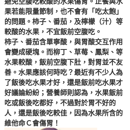
避免空腹吃較酸的水果傷胃。正餐與水
果若能限量節制，也不會有「吃太飽」
的問題。柿子、番茄，及檸檬（汁）等
較酸的水果，不宜飯前空腹吃。
柿子、番茄含單寧酸，與胃酸交互作用
會變成硬塊。而柳丁、草莓、鳳梨、等
水果較酸，飯前空腹下肚，對胃並不友
善。水果應該何時吃？最近有不少人為
了飯後吃水果才好，還是飯前吃水果才
好議論紛紛；營養師則認為，水果飯前
吃或飯後吃都好，不過對於胃不好的
人，還是飯後吃較佳，因為水果所含的
維他命Ｃ會傷胃！