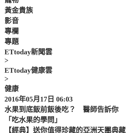
寵物
黃金貴族
影音
專欄
專題
ETtoday新聞雲
>
ETtoday健康雲
>
健康
2016年05月17日 06:03
水果到底飯前飯後吃？ 醫師告訴你
「吃水果的學問」
【經典】送你值得珍藏的亞洲天團典藏