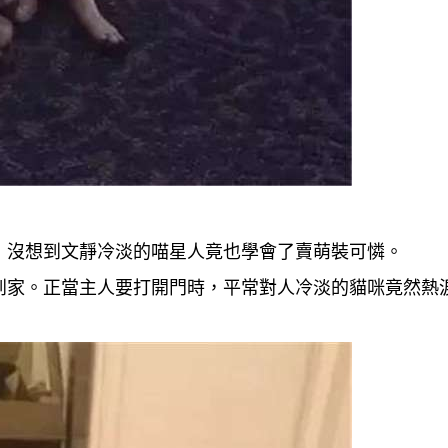
，沒想到文靜冷淡的喵星人竟也學會了賣萌裝可憐。
到家。正當主人要打開門時，平常對人冷淡的貓咪竟然熱