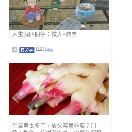
人生就四個字：做人+做事
1123
觀看.
生薑買太多了，放久容易乾癟？別