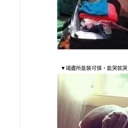
▼竭盡所能裝可憐，能哭就哭