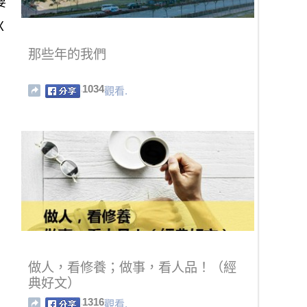
要
Ｘ
那些年的我們
1034
觀看.
做人，看修養；做事，看人品！（經
典好文）
1316
觀看.