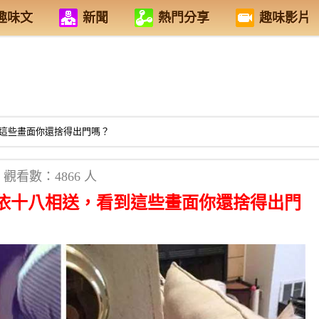
趣味文
新聞
熱門分享
趣味影片
這些畫面你還捨得出門嗎？
觀看數：4866 人
依十八相送，看到這些畫面你還捨得出門