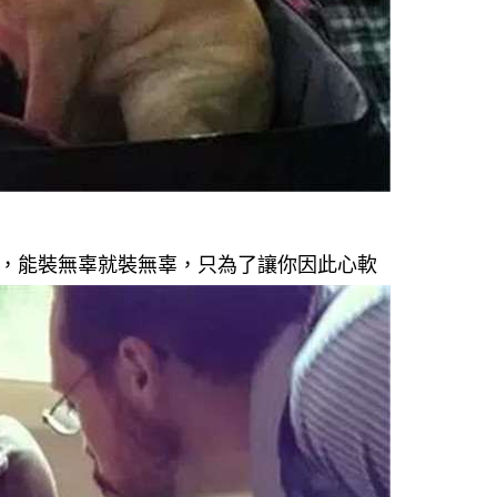
，能裝無辜就裝無辜，只為了讓你因此心軟