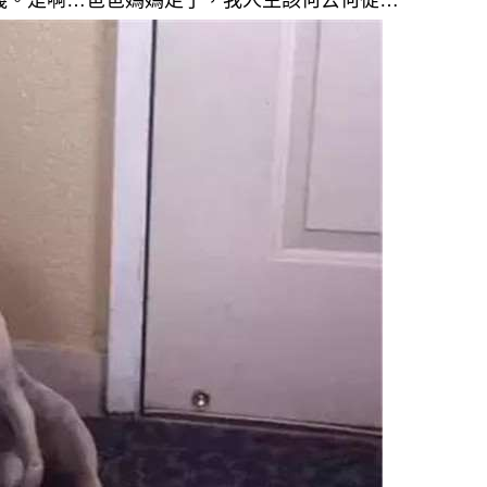
義。是啊…爸爸媽媽走了，我人生該何去何從…