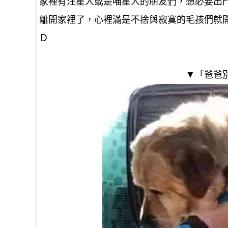
家裡有汪星人或是喵星人的朋友們，想必要出
離開家裡了，心裡滿是不捨與寂寞的毛孩們就
Ｄ
▼「爸爸