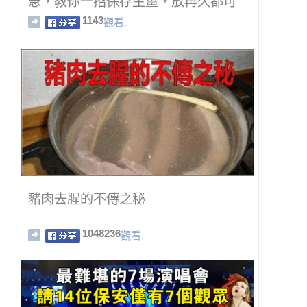
急，教你一招保存生薑，放再久都可
以
1143
觀看.
豬肉去腥的不傳之秘
1048236
觀看.