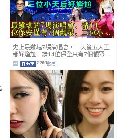
史上最難堪7場演唱會，三天後五天王
都好尷尬！請14位保全只有7個觀眾…
2269
觀看.
淚