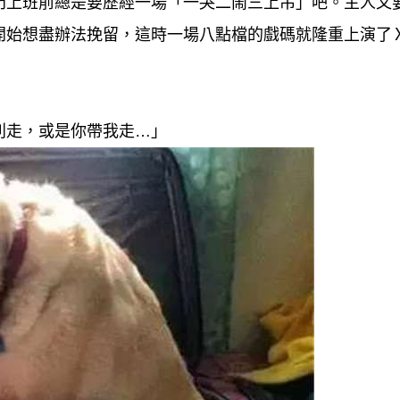
門上班前總是要歷經一場「一哭二鬧三上吊」吧。主人又
開始想盡辦法挽留，這時一場八點檔的戲碼就隆重上演了
別走，或是你帶我走…」