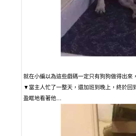
就在小編以為這些戲碼一定只有狗狗做得出來
▼當主人忙了一整天，還加班到晚上，終於回
盈眶地看著他…