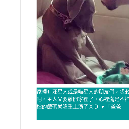
家裡有汪星人或是喵星人的朋友們，想
吧。主人又要離開家裡了，心裡滿是不
檔的戲碼就隆重上演了ＸＤ ▼「爸爸