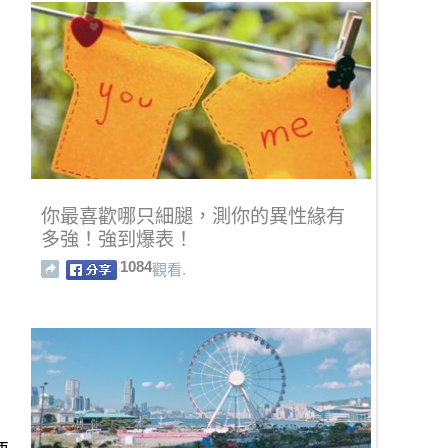
你最喜歡哪只細腿，測你的異性緣有
多強！強到爆表！
1084
觀看.