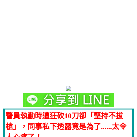
警員執勤時遭狂砍10刀卻「堅持不拔
槍」，同事私下透露竟是為了......太令