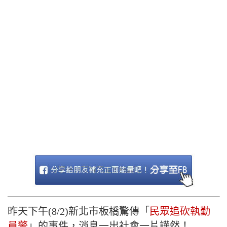
昨天下午(8/2)新北市板橋驚傳「
民眾追砍執勤
員警
」的事件，消息一出社會一片譁然！