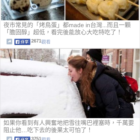
夜市常見的「烤鳥蛋」都made in台灣...而且一顆
「膽固醇」超低，看完後能放心大吃特吃了！
2671
觀看
如果你看到有人興奮地把雪往嘴巴裡塞時，千萬要
阻止他…吃下去的後果太可怕了！
3751
觀看