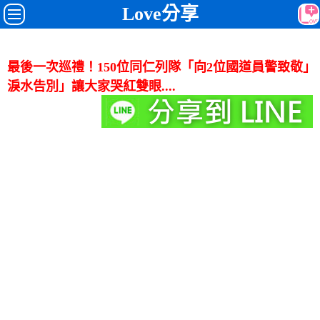
Love分享
最後一次巡禮！150位同仁列隊「向2位國道員警致敬
淚水告別」讓大家哭紅雙眼....