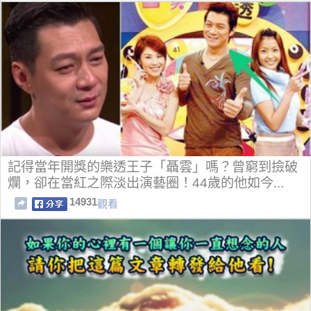
記得當年開獎的樂透王子「聶雲」嗎？曾窮到撿破
爛，卻在當紅之際淡出演藝圈！44歲的他如今...
14931
觀看