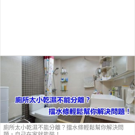
廁所太小乾濕不能分離？擋水條輕鬆幫你解決問
題，自己在家就能裝！