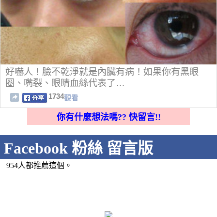
好嚇人！臉不乾淨就是內臟有病！如果你有黑眼
圈、嘴裂、眼睛血絲代表了…
1734
觀看
你有什麼想法嗎?? 快留言!!
Facebook 粉絲 留言版
954人都推薦這個。