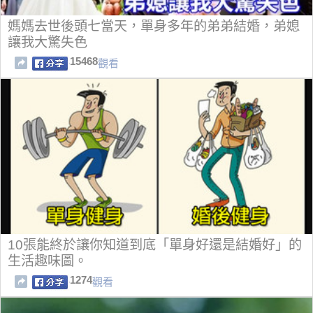
媽媽去世後頭七當天，單身多年的弟弟結婚，弟媳
讓我大驚失色
15468
觀看
10張能終於讓你知道到底「單身好還是結婚好」的
生活趣味圖。
1274
觀看