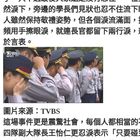
然淚下，旁邊的學長們見狀也忍不住流下
人雖然保持敬禮姿勢，但各個淚流滿面，
頻用手擦眼淚，就連長官都留下兩行淚，
於言表。
圖片來源：TVBS
這場事件更是震驚社會，每個人都相當的
四隊副大隊長王怡仁更忍淚表示「只要碰