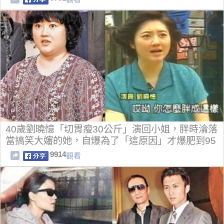
40歲劉曉憶「切胃瘦30公斤」演回小姐，胖時淪落
當搞笑大嬸的她，自爆為了「這原因」才爆肥到95
公斤.....
9914
觀看