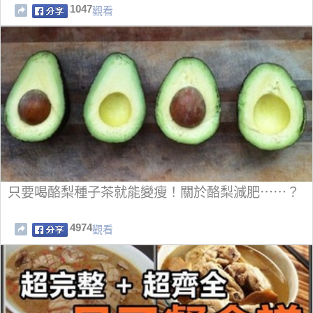
1047
觀看
只要喝酪梨種子茶就能變瘦！關於酪梨減肥⋯⋯？
4974
觀看