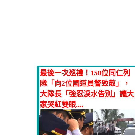
最後一次巡禮！150位同仁列
隊「向2位國道員警致敬」，
大隊長「強忍淚水告別」讓大
家哭紅雙眼....