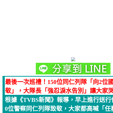
最後一次巡禮！150位同仁列隊「向2位
敬」，大隊長「強忍淚水告別」讓大家哭紅雙
根據《TVBS新聞》報導，早上進行送行
0位警察同仁列隊致敬，大家都高喊「任