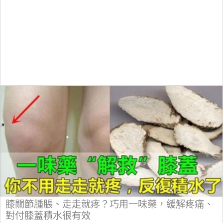
膝關節腫脹、走走就疼？巧用一味藥，緩解疼痛、
對付膝蓋積水很有效