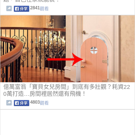
2841
觀看
億萬富翁「寶貝女兒房間」到底有多壯觀？耗資22
0萬打造…房間裡居然還有飛機！
4803
觀看