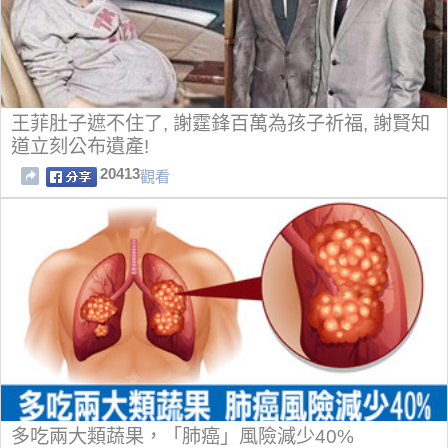
王菲肚子遮不住了, 謝霆鋒百萬為孩子祈福, 謝賢知
道立刻公布遺產!
20413
觀看
多吃兩大類蔬果，「肺癌」風險減少40%