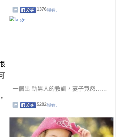
1376
觀看.
很
可
一個出 軌男人的教訓，妻子竟然……
，
5282
觀看.