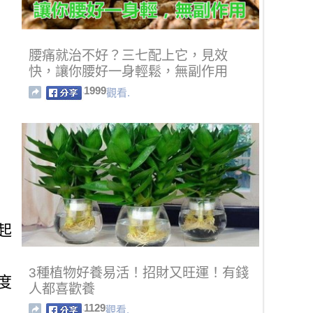
腰痛就治不好？三七配上它，見效
快，讓你腰好一身輕鬆，無副作用
1999
觀看.
起
3種植物好養易活！招財又旺運！有錢
度
人都喜歡養
1129
觀看.