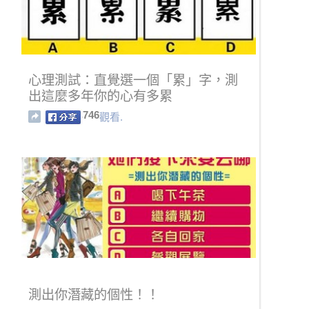
心理測試：直覺選一個「累」字，測
出這麼多年你的心有多累
746
觀看.
測出你潛藏的個性！！