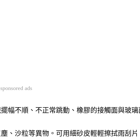
sponsored ads
現擺幅不順、不正常跳動、橡膠的接觸面與玻璃
。
灰塵、沙粒等異物。可用細砂皮輕輕擦拭雨刮片