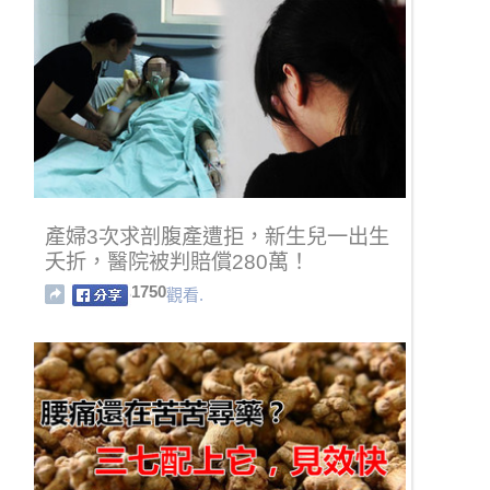
產婦3次求剖腹產遭拒，新生兒一出生
夭折，醫院被判賠償280萬！
1750
觀看.