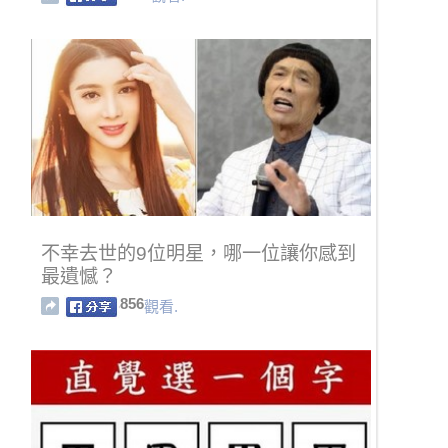
不幸去世的9位明星，哪一位讓你感到
最遺憾？
856
觀看.