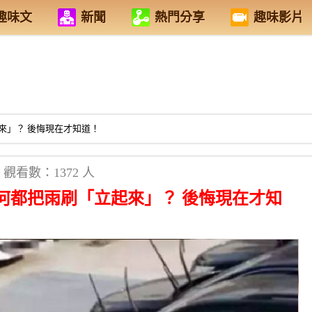
趣味文
新聞
熱門分享
趣味影片
來」？ 後悔現在才知道！
觀看數：1372 人
何都把雨刷「立起來」？ 後悔現在才知