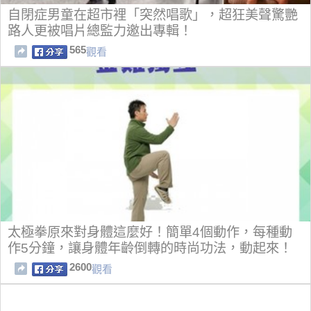
自閉症男童在超市裡「突然唱歌」，超狂美聲驚艷
路人更被唱片總監力邀出專輯！
565
觀看
太極拳原來對身體這麼好！簡單4個動作，每種動
作5分鐘，讓身體年齡倒轉的時尚功法，動起來！
2600
觀看