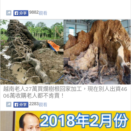
9882
觀看
越南老人27萬買爛樹根回家加工，現在別人出資46
06萬收購老人都不肯賣！
2283
觀看