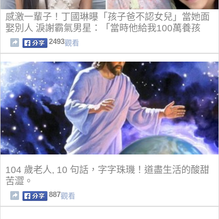
感激一輩子！丁國琳曝「孩子爸不認女兒」當她面
娶別人 淚謝霸氣男星：「當時他給我100萬養孩
子」
2493
觀看
104 歲老人, 10 句話，字字珠璣！道盡生活的酸甜
苦澀。
887
觀看