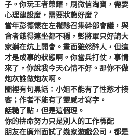
子。你玩王者榮耀，刷微信淘寶，需要
心理建設麼，需要狀態好麼？
當年彭德懷在左權縣召集幹部會議，與
會者餓得連坐都不穩，彭將軍只好請大
家躺在炕上開會。畫面雖然醉人，但這
才是成事的狀態啊。你當兵打仗，事情
來了，你說我今天心情不好。那你不做
炮灰誰做炮灰啊。
圈裡有句黑話：小姐不能有了性慾才接
客；作者不能有了靈感才寫字。
話糙了點，但是這個理。
你的拚命努力只是別人的工作標配
朋友在廣州面試了幾家遊戲公司，都是