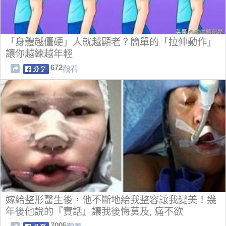
「身體越僵硬」人就越顯老？簡單的「拉伸動作」
讓你越練越年輕
672
觀看
嫁給整形醫生後，他不斷地給我整容讓我變美！幾
年後他說的『實話』讓我後悔莫及, 痛不欲
生！！！！
7005