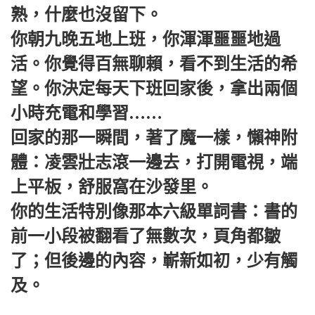
熟，什麼也沒留下。
你朝九晚五地上班，你渾渾噩噩地過
活。你覺得百無聊賴，看不到生活的希
望。你決定每天下班回家後，拿出兩個
小時充電和學習……
回家的那一瞬間，著了魔一樣，懶神附
體：凌雲壯志滾一邊去，打開電視，端
上平板，舒服窩在沙發里。
你的生活特別像那本六級單詞書：書的
前一小段被翻看了無數次，頁角都皺
了；但後邊的內容，嶄新如初，少有觸
及。