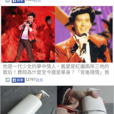
觀看
他是一代少女的夢中情人，舊愛是紅遍兩岸三地的
歌后！費翔為什麼至今還是單身？「背後隱情」竟
然是....
12767
觀看