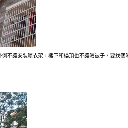
外側不讓安裝晾衣架，樓下和樓頂也不讓曬被子，要找個