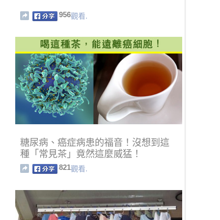
956
觀看.
糖尿病、癌症病患的福音！沒想到這
種「常見茶」竟然這麼威猛！
821
觀看.