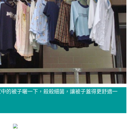
家中的被子曬一下，殺殺細菌，讓被子蓋得更舒適一