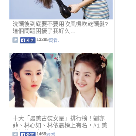
洗頭後到底要不要用吹風機吹乾頭髮?
這個問題困擾了我好久…
13295
觀看.
十大「最美古裝女星」排行榜！劉亦
菲、林心如、林依晨榜上有名，#1 美
艷絕倫，實至名歸！
1469
觀看.