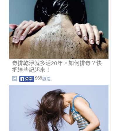
毒排乾淨就多活20年。如何排毒？快
把這些記起來！
969
觀看.