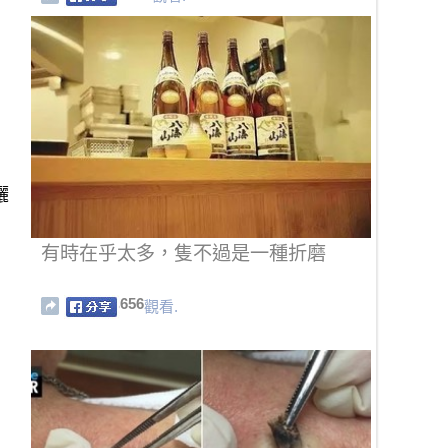
曬
有時在乎太多，隻不過是一種折磨
656
觀看.