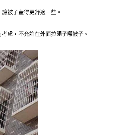
，讓被子蓋得更舒適一些。
有考慮，不允許在外面拉繩子曬被子。