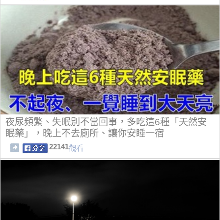
夜尿頻繁、失眠別不當回事，多吃這6種「天然安
眠藥」，晚上不去廁所、讓你安睡一宿
22141
觀看