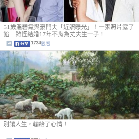
51歲溫碧霞與豪門夫「近照曝光」！一張照片露了
餡....難怪結婚17年不肯為丈夫生一子！
1734
觀看
別讓人生，輸給了心情！