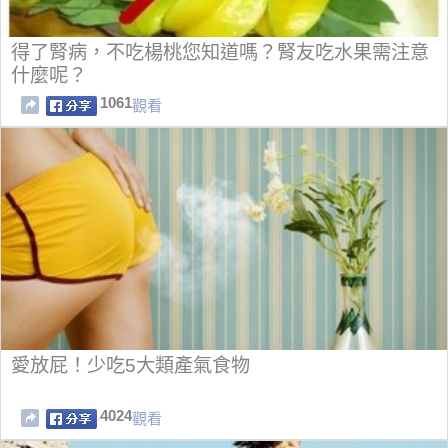
得了腎病，不吃楊桃您知道嗎？腎友吃水果需注意
什麼呢？
1061
觀看
愛放屁！少吃5大類產氣食物
4024
觀看