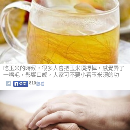
吃玉米的時候，很多人會把玉米須擇掉，感覺弄了
一嘴毛，影響口感，大家可不要小看玉米須的功
效，它可是治高血糖、糖尿病一味良藥
810
觀看