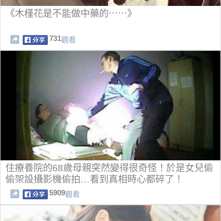
《木槿花是不能做中藥的⋯⋯》
731
觀看
住療養院的68歲母親突然變得很奇怪！於是女兒偷
偷架設攝影機偷拍…看到真相時心都碎了！
5909
觀看