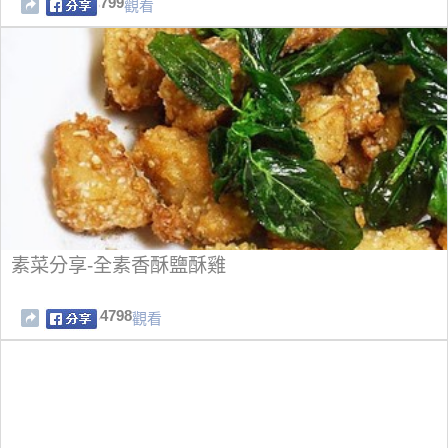
799
觀看
素菜分享-全素香酥鹽酥雞
4798
觀看