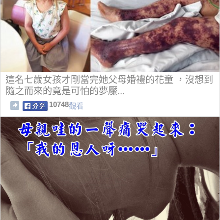
這名七歲女孩才剛當完她父母婚禮的花童 ，沒想到
隨之而來的竟是可怕的夢魘...
10748
觀看