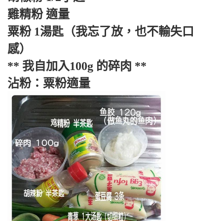
雞精粉 適量
粟粉 1湯匙（我忘了放，也不輸失口
感）
** 我自加入100g 的碎肉 **
沾粉：粟粉適量