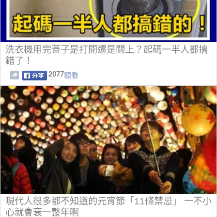
洗衣機用完蓋子是打開還是關上？起碼一半人都搞
錯了！
2077
觀看
現代人很多都不知道的元宵節「11條禁忌」 一不小
心就會衰一整年啊