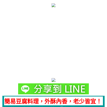
簡易豆腐料理，外酥內香，老少皆宜！