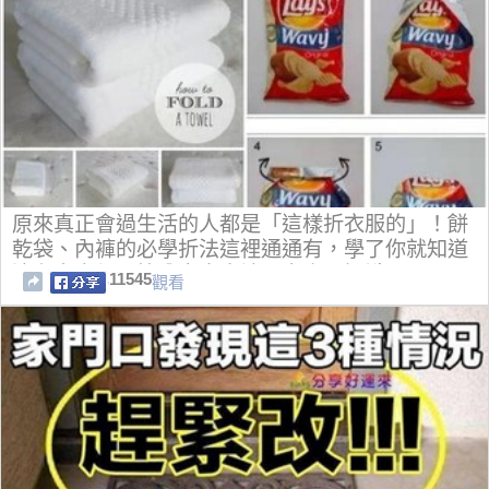
原來真正會過生活的人都是「這樣折衣服的」！餅
乾袋、內褲的必學折法這裡通通有，學了你就知道
這有多方便！快分享出去讓更多人長知識吧！
11545
觀看