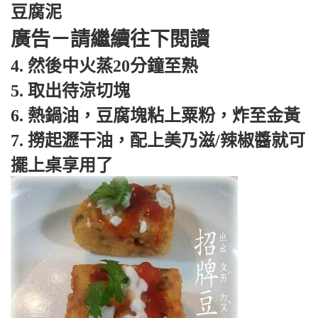
豆腐泥
廣告－請繼續往下閱讀
4. 然後中火蒸20分鐘至熟
5. 取出待涼切塊
6. 熱鍋油，豆腐塊粘上粟粉，炸至金黃
7. 撈起瀝干油，配上美乃滋/辣椒醬就可
擺上桌享用了