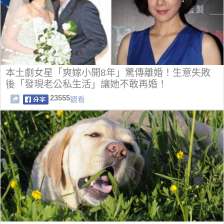
本土劇女星「爽嫁小開8年」驚傳離婚！生意失敗
後「發現老公私生活」讓她不敢再婚！
23555
觀看