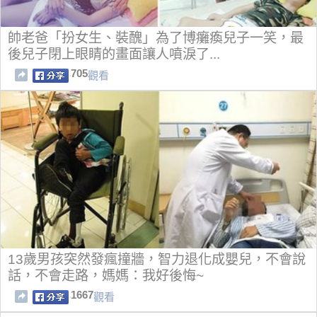
帥老爸「扮女生、裝醜」為了博癱瘓兒子一笑，最
後兒子閉上眼睛的畫面讓人噴淚了...
705
觀看
13歲男孩突然發瘋撞牆，智力退化成嬰兒，不會說
話，不會走路，媽媽：我好後悔~
1667
觀看