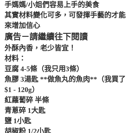
手媽媽/小姐們容易上手的美食
其實材料變化可多，可發揮手藝的才能
來增加信心
廣告－請繼續往下閱讀
外酥內香，老少皆宜！
材料：
豆腐 4-5條（我只用3條）
魚膠 3湯匙 **做魚丸的魚肉**（我買了
$1 - 120g）
紅蘿蔔碎 半條
青蔥碎 1大匙
鹽 1小匙
胡椒粉 1/2小匙