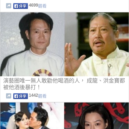
4699
觀看
演藝圈唯一無人敢勸他喝酒的人， 成龍、洪金寶都
被他酒後暴打！
1442
觀看