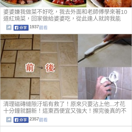
婆婆嫌我做菜不好吃，我去外面和老師傅學來著10
道紅燒菜，回家做給婆婆吃，從此逢人就誇我能
幹！
1937
觀看
清理磁磚縫隙汙垢有救了！原來只要沾上他...才花
十分鐘就翻新！這東西便宜又強大！擦完後真的不
可思議！
2357
觀看