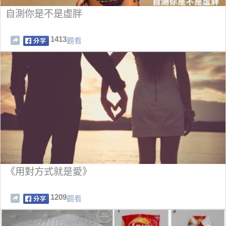
自測你是不是虛胖
1413
觀看
《用對方式就是愛》
1209
觀看