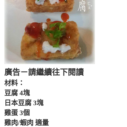
廣告－請繼續往下閱讀
材料：
豆腐 4塊
日本豆腐 3塊
雞蛋 3個
雞肉/蝦肉 適量