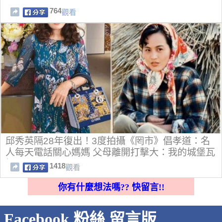
764
觀看
邱秀英隔28年復出！3度拍攝《罔市》倡孝道：名
人每天電話關心媽媽 父母離開打擊大：我的城堡瓦
解
1418
觀看
你有什麼想法嗎?? 快留言!!
Facebook 粉絲 留言版