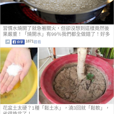
習慣水燒開了就急著關火，但卻沒想到這樣竟然後
果嚴重！「燒開水」有99％我們都全做錯了！好多
人居然都不知道..
1871
觀看
花盆土太硬？1種「鬆土水」，澆3回就「鬆軟」，
省得換盆了！