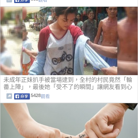
未成年正妹扒手被當場逮到，全村的村民竟然「輪
番上陣」，最後她「受不了的瞬間」讓網友看到心
痛
5428
觀看