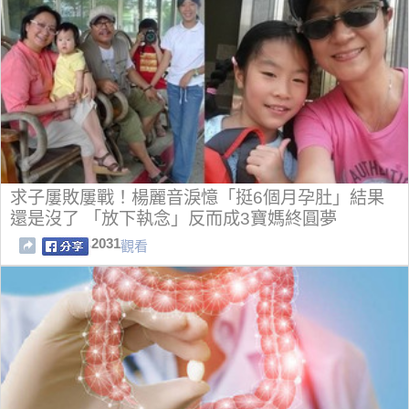
求子屢敗屢戰！楊麗音淚憶「挺6個月孕肚」結果
還是沒了 「放下執念」反而成3寶媽終圓夢
2031
觀看