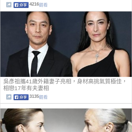
4216
觀看
吳彥祖攜41歲外籍妻子亮相，身材高挑氣質極佳，
相戀17年有夫妻相
3135
觀看