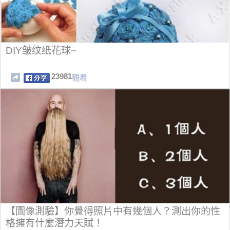
DIY皱纹纸花球~
23981
觀看
【圖像測驗】你覺得照片中有幾個人？測出你的性
格擁有什麼潛力天賦！