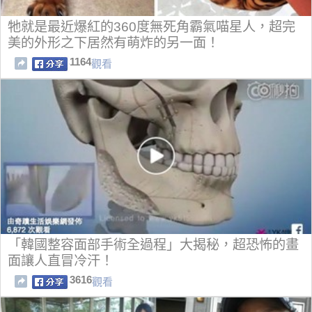
牠就是最近爆紅的360度無死角霸氣喵星人，超完
美的外形之下居然有萌炸的另一面！
1164
觀看
「韓國整容面部手術全過程」大揭秘，超恐怖的畫
面讓人直冒冷汗！
3616
觀看