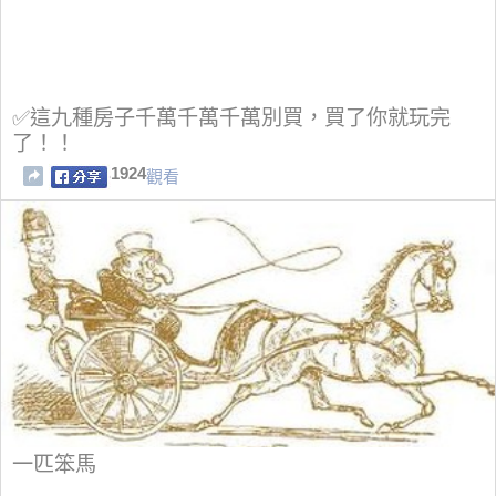
✅這九種房子千萬千萬千萬別買，買了你就玩完
了！！
1924
觀看
一匹笨馬