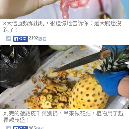
3大信號頻頻出現，很遺憾地告訴你：是大腸癌沒
跑了！
2192
觀看
削完的菠蘿皮千萬別扔，拿來做花肥，植物用了越
長越茂盛！
985
觀看