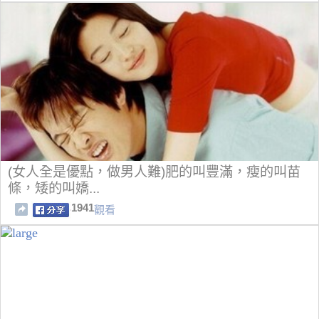
(女人全是優點，做男人難)肥的叫豐滿，瘦的叫苗
條，矮的叫嬌...
1941
觀看