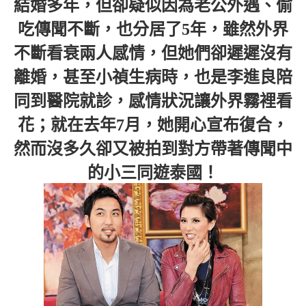
結婚多年，但卻疑似因為老公外遇、偷
吃傳聞不斷，也分居了5年，雖然外界
不斷看衰兩人感情，但她們卻遲遲沒有
離婚，甚至小禎生病時，也是李進良陪
同到醫院就診，感情狀況讓外界霧裡看
花；就在去年7月，她開心宣布復合，
然而沒多久卻又被拍到對方帶著傳聞中
的小三同遊泰國！