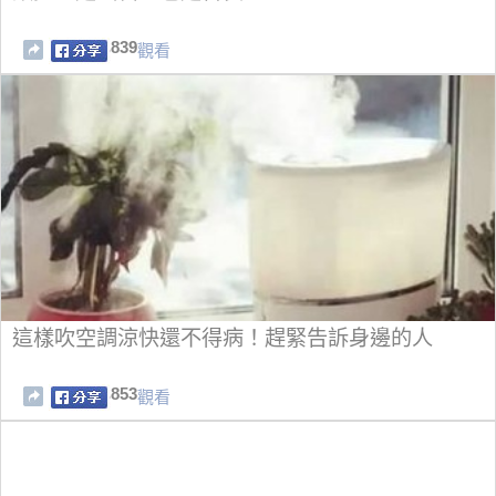
839
觀看
這樣吹空調涼快還不得病！趕緊告訴身邊的人
853
觀看