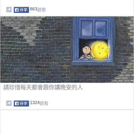
863
觀看
請珍惜每天都會跟你講晚安的人
1324
觀看