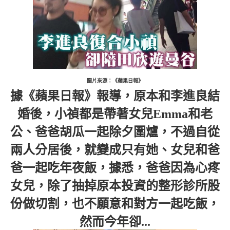
圖片來源：《蘋果日報》
據《蘋果日報》報導，原本和李進良結
婚後，小禎都是帶著女兒Emma和老
公、爸爸胡瓜一起除夕圍爐，不過自從
兩人分居後，就變成只有她、女兒和爸
爸一起吃年夜飯，據悉，爸爸因為心疼
女兒，除了抽掉原本投資的整形診所股
份做切割，也不願意和對方一起吃飯，
然而今年卻...