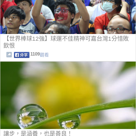
【世界棒球12強】球運不佳精神可嘉台灣1分惜敗
飲恨
1109
觀看
讓步，是涵養，也是善良！