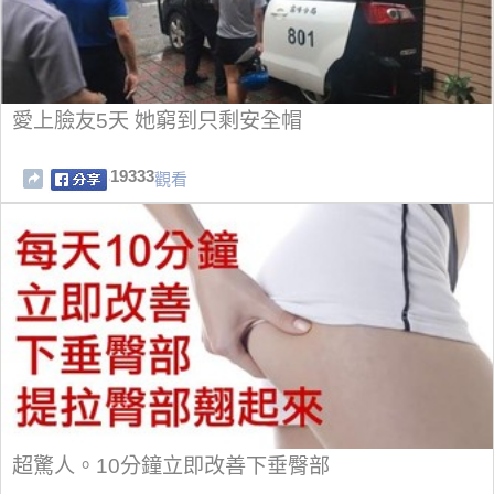
愛上臉友5天 她窮到只剩安全帽
19333
觀看
超驚人。10分鐘立即改善下垂臀部