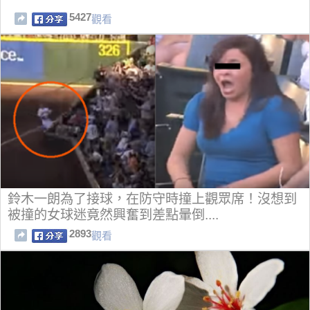
5427
觀看
鈴木一朗為了接球，在防守時撞上觀眾席！沒想到
被撞的女球迷竟然興奮到差點暈倒....
2893
觀看