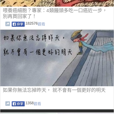
喂養癌細胞？專家：4類饅頭多吃一口癌近一步，
別再買回家了！
182576
觀看
如果你無法忘掉昨天， 就不會有一個更好的明天
1358
觀看