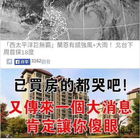
「西太平洋巨無霸」蘭恩有感強風+大雨！ 北台下
周首探18度
3162
觀看