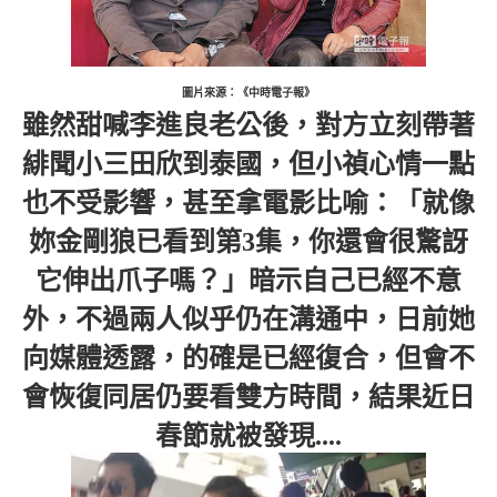
圖片來源：《中時電子報》
雖然甜喊李進良老公後，對方立刻帶著
緋聞小三田欣到泰國，但小禎心情一點
也不受影響，甚至拿電影比喻：「就像
妳金剛狼已看到第3集，你還會很驚訝
它伸出爪子嗎？」暗示自己已經不意
外，不過兩人似乎仍在溝通中，日前她
向媒體透露，的確是已經復合，但會不
會恢復同居仍要看雙方時間，結果近日
春節就被發現....