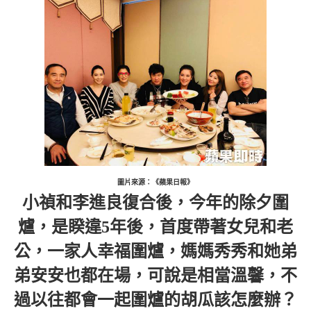
圖片來源：《蘋果日報》
小禎和李進良復合後，今年的除夕圍
爐，是睽違5年後，首度帶著女兒和老
公，一家人幸福圍爐，媽媽秀秀和她弟
弟安安也都在場，可說是相當溫馨，不
過以往都會一起圍爐的胡瓜該怎麼辦？