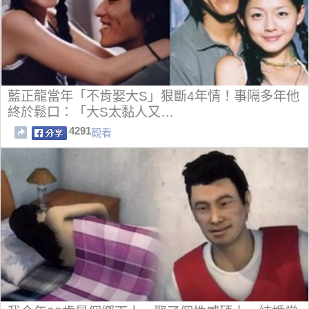
藍正龍當年「不肯娶大S」狠斷4年情！事隔多年他
終於鬆口：「大S太黏人又…
4291
觀看