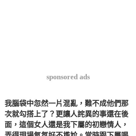
sponsored ads
我腦袋中忽然一片混亂，難不成他們那
次就勾搭上了？更讓人詫異的事還在後
面，這個女人還是我下屬的初戀情人，
弄得現場氣氛好不尷尬。當時跟下屬喝