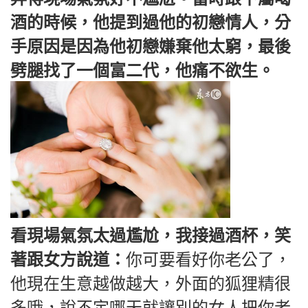
酒的時候，他提到過他的初戀情人，分
手原因是因為他初戀嫌棄他太窮，最後
劈腿找了一個富二代，他痛不欲生。
看現場氣氛太過尷尬，我接過酒杯，笑
著跟女方說道：
你可要看好你老公了，
他現在生意越做越大，外面的狐狸精很