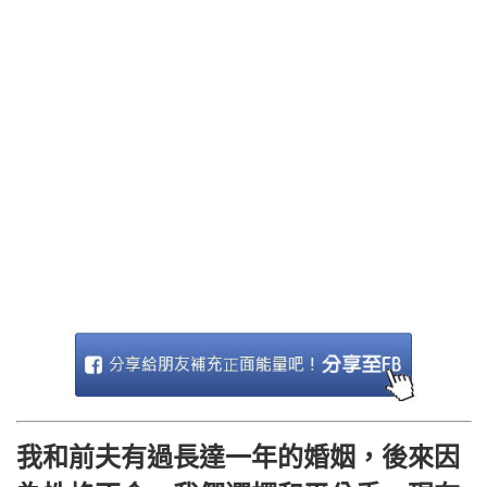
我和前夫有過長達一年的婚姻，後來因