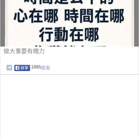
做大事要有魄力
1885
觀看