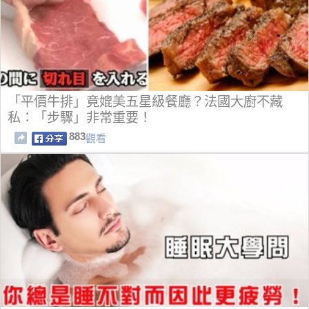
「平價牛排」竟媲美五星級餐廳？法國大廚不藏
私：「步驟」非常重要！
883
觀看