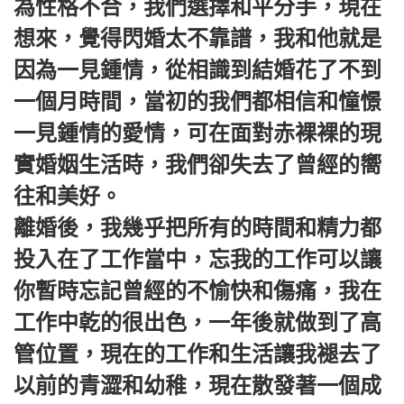
為性格不合，我們選擇和平分手，現在
想來，覺得閃婚太不靠譜，我和他就是
因為一見鍾情，從相識到結婚花了不到
一個月時間，當初的我們都相信和憧憬
一見鍾情的愛情，可在面對赤裸裸的現
實婚姻生活時，我們卻失去了曾經的嚮
往和美好。
離婚後，我幾乎把所有的時間和精力都
投入在了工作當中，忘我的工作可以讓
你暫時忘記曾經的不愉快和傷痛，我在
工作中乾的很出色，一年後就做到了高
管位置，現在的工作和生活讓我褪去了
以前的青澀和幼稚，現在散發著一個成