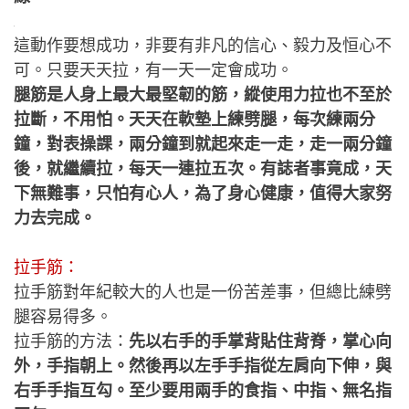
這動作要想成功，非要有非凡的信心、毅力及恒心不
可。只要天天拉，有一天一定會成功。
腿筋是人身上最大最堅韌的筋，縱使用力拉也不至於
拉斷，不用怕。天天在軟墊上練劈腿，每次練兩分
鐘，對表操課，兩分鐘到就起來走一走，走一兩分鐘
後，就繼續拉，每天一連拉五次。有誌者事竟成，天
下無難事，只怕有心人，為了身心健康，值得大家努
力去完成。
拉手筋：
拉手筋對年紀較大的人也是一份苦差事，但總比練劈
腿容易得多。
拉手筋的方法：
先以右手的手掌背貼住背脊，掌心向
外，手指朝上。然後再以左手手指從左肩向下伸，與
右手手指互勾。至少要用兩手的食指、中指、無名指