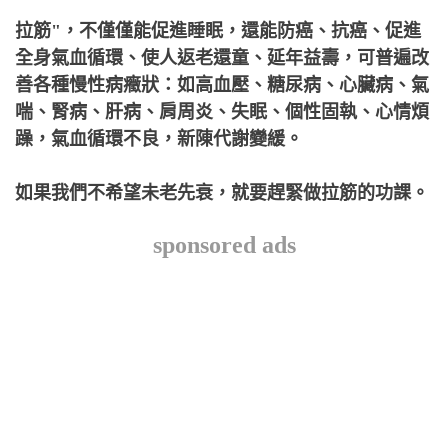
拉筋"，不僅僅能促進睡眠，還能防癌、抗癌、促進
全身氣血循環、使人返老還童、延年益壽，可普遍改
善各種慢性病癥狀：如高血壓、糖尿病、心臟病、氣
喘、腎病、肝病、肩周炎、失眠、個性固執、心情煩
躁，氣血循環不良，新陳代謝變緩。
如果我們不希望未老先衰，就要趕緊做拉筋的功課。
sponsored ads