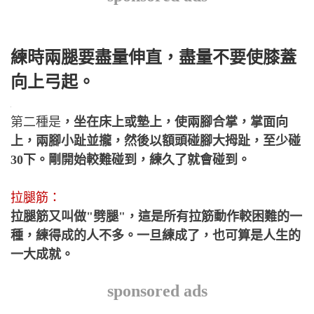
練時兩腿要盡量伸直，盡量不要使膝蓋
向上弓起。
第二種是
，坐在床上或墊上，使兩腳合掌，掌面向
上，兩腳小趾並攏，然後以額頭碰腳大拇趾，至少碰
30下。剛開始較難碰到，練久了就會碰到。
拉腿筋：
拉腿筋又叫做"劈腿"，這是所有拉筋動作較困難的一
種，練得成的人不多。一旦練成了，也可算是人生的
一大成就。
sponsored ads