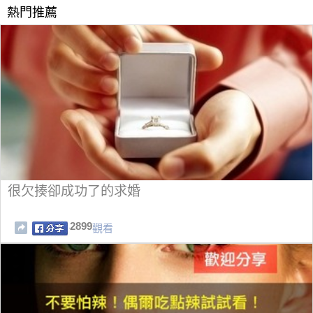
熱門推薦
很欠揍卻成功了的求婚
2899
觀看