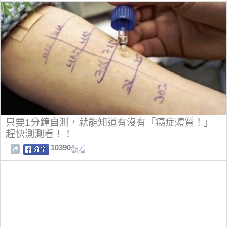
只要1分鐘自測，就能知道有沒有「癌症體質！」
趕快測測看！！
10390
觀看