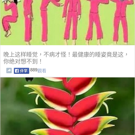
晚上这样睡觉，不病才怪！最健康的睡姿竟是这，
你绝对想不到！
889
觀看