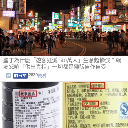
墾丁為什麼「遊客狂減140萬人」生意超慘淡？網
友怒嗆「供出真相」一切都是攤販自作自受！
2639
觀看