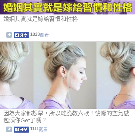
婚姻其實就是嫁給習慣和性格
1033
觀看
因為大家都想學，所以乾脆教六款！慵懶的空氣感
包頭你Get了嗎？
1111
觀看