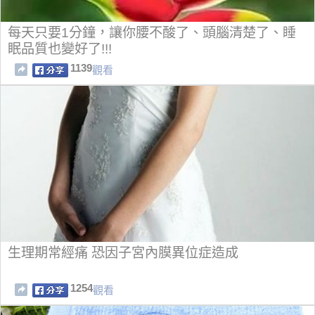
每天只要1分鐘，讓你腰不酸了、頭腦清楚了、睡
眠品質也變好了!!!
1139
觀看
生理期常經痛 恐因子宮內膜異位症造成
1254
觀看