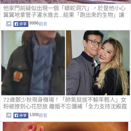
他家門前疑似出現一個「蟒蛇洞穴」，於是他小心
翼翼地拿管子灌水進去...結果「跑出來的生物」讓
我眼睛睜大了！
9996
觀看
72歲鄭少秋現身機場！「帥氣挺拔不輸年輕人」女
粉被撩到心花怒放 離婚不忘彌補「全力支持沈殿霞
女兒事業」
1308
觀看