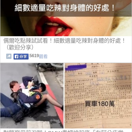
偶爾吃點辣試試看！細數適量吃辣對身體的好處！
（歡迎分享）
5619
觀看