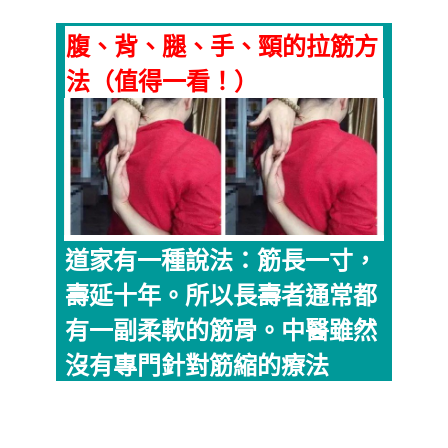
腹、背、腿、手、頸的拉筋方
法（值得一看！）
道家有一種說法：筋長一寸，
壽延十年。所以長壽者通常都
有一副柔軟的筋骨。中醫雖然
沒有專門針對筋縮的療法