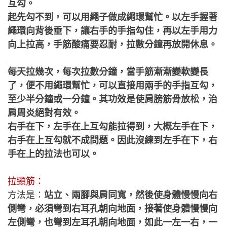
互勾。
起先勾不到，可以用繩子做成繩環幫忙。以左手握著
繩環向背後垂下，讓右手的手指勾住，再以左手用力
向上拉高，手筋酸痛要忍耐，拉數分鐘再放開休息。
每天拉幾次，每次拉數分鐘，當手筋漸漸變軟變長
了，便不用繩環幫忙，可以直接用兩手的手指互勾，
至少半分鐘或一分鐘。其功效是使肩膀筋骨放松，治
肩周炎絕對有效。
右手在下，左手在上互勾能拉得到，大概左手在下，
右手在上互勾就不成問題。因此沒練到左手在下，右
手在上的拉法也可以。
拉頸筋：
方法是：
站立、兩腳與肩同寬，然後使身體慢慢向右
側彎，必須彎到右耳孔朝向地面，接著使身體慢慢向
左側彎，也彎到左耳孔朝向地面，如此一左一右，一