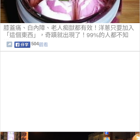
膝蓋痛、白內障、老人痴獃都有效！洋蔥只要加入
「這個東西」，奇蹟就出現了！99%的人都不知
道！
504
觀看