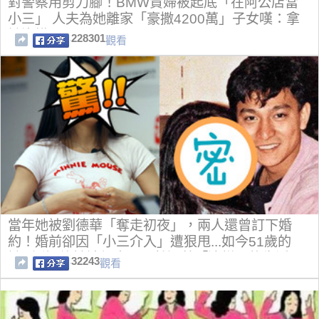
對警察用剪刀腳！BMW貴婦被起底「在阿公店當
小三」 人夫為她離家「豪撒4200萬」子女嘆：拿
她沒轍
228301
觀看
當年她被劉德華「奪走初夜」，兩人還曾訂下婚
約！婚前卻因「小三介入」遭狠甩...如今51歲的
她...近況終於被起底！居然過著「這樣」的生活...
32243
觀看