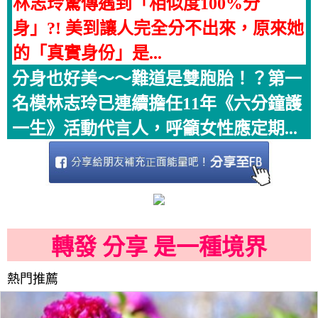
林志玲驚傳遇到「相似度100%分
身」?! 美到讓人完全分不出來，原來她
的「真實身份」是...
分身也好美～～難道是雙胞胎！？第一
名模林志玲已連續擔任11年《六分鐘護
一生》活動代言人，呼籲女性應定期...
轉發 分享 是一種境界
熱門推薦