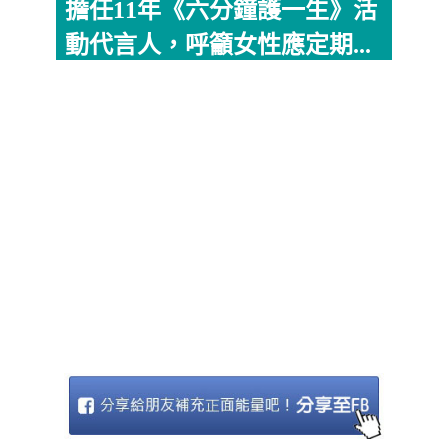
擔任11年《六分鐘護一生》活
動代言人，呼籲女性應定期...