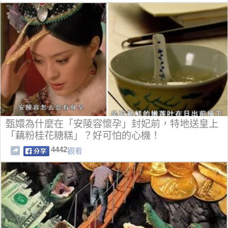
甄嬛為什麼在「安陵容懷孕」封妃前，特地送皇上
「藕粉桂花糖糕」？好可怕的心機！
4442
觀看