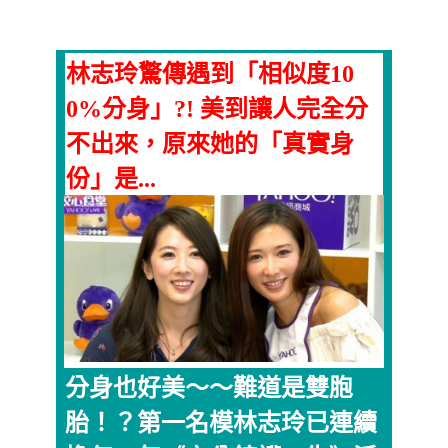
林志玲驚傳遇到「相似度10
0%分身」?! 美到讓人完全分
不出來，原來她的「真實身
份」是...
分身也好美～～難道是雙胞
胎！？第一名模林志玲已連續