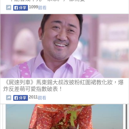
1099
觀看
《屍速列車》馬東錫大叔改披粉紅圍裙教化妝，爆
炸反差萌可愛指數破表！
2011
觀看