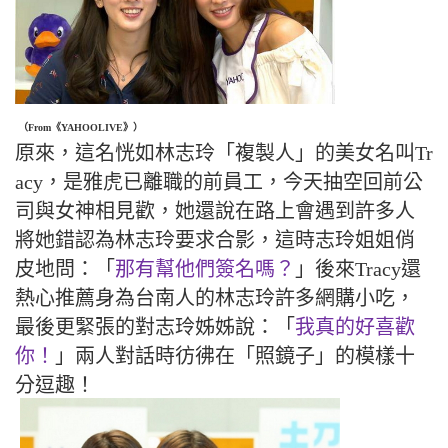
（From《YAHOOLIVE》）
原來，這名恍如林志玲「複製人」的美女名叫Tr
acy，是雅虎已離職的前員工，今天抽空回前公
司與女神相見歡，她還說在路上會遇到許多人
將她錯認為林志玲要求合影，這時志玲姐姐俏
皮地問：「
那有幫他們簽名嗎？
」後來Tracy還
熱心推薦身為台南人的林志玲許多網購小吃，
最後更緊張的對志玲姊姊說：「
我真的好喜歡
你！
」兩人對話時彷彿在「照鏡子」的模樣十
分逗趣！