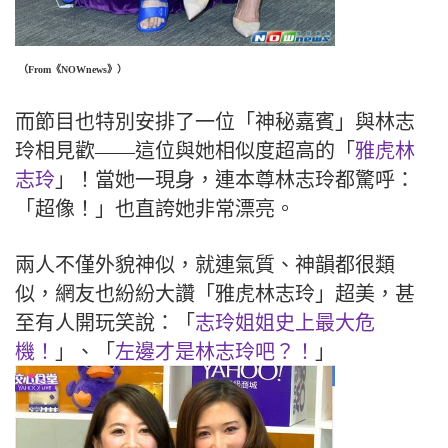
（From《NOWnews》）
而節目也特別安排了一位「神秘嘉賓」與林志
玲相見歡――這位與她相似度超高的「
雅虎林
志玲
」！當她一現身，連本尊林志玲都驚呼：
「超像！」也直誇她非常漂亮。
兩人不僅外貌神似，就連氣質、神韻都很類
似，網友也紛紛大讚「雅虎林志玲」超美，甚
至有人開玩笑說：「
志玲姐姐史上最大危
機！
」、「
左邊才是林志玲吧？！
」