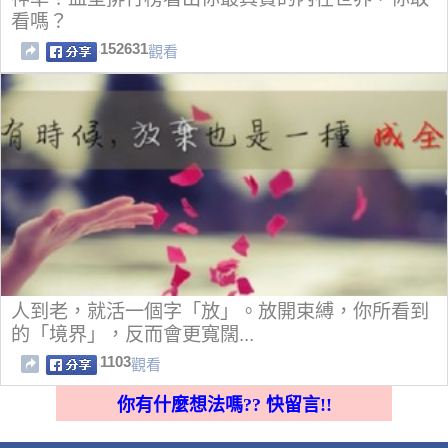
看嗎？
152631
觀看
人到老，就活一個字「放」。放開束縛，你所看到
的「境界」，反而會更寬闊...
1103
觀看
你有什麼想法嗎?? 快留言!!