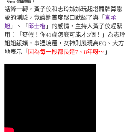
（From《自由時報》）
話鋒一轉，黃子佼和志玲姊姊玩起塔羅牌算戀
愛的測驗，竟讓她首度鬆口默認了與「
言承
旭
」、「
邱士楷
」的感情，主持人黃子佼趕緊
用：「麥假！你41歲怎麼可能才3個！」為志玲
姐姐緩頰，事過境遷，女神則展現高EQ、大方
地表示「
因為每一段都長達7、8年呀～
」