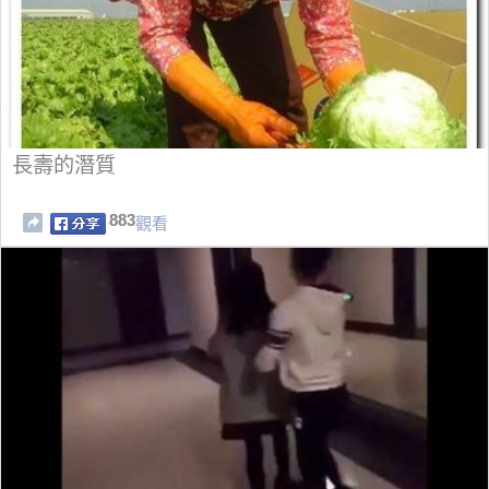
長壽的潛質
883
觀看