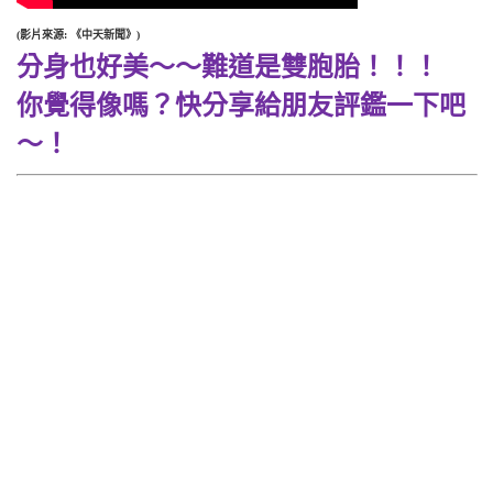
(影片來源: 《中天新聞》)
分身也好美～～難道是雙胞胎！！！
你覺得像嗎？快分享給朋友評鑑一下吧
～！