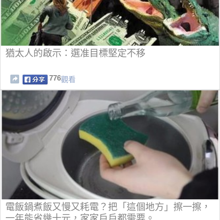
猶太人的啟示：選准目標堅定不移
776
觀看
電飯鍋煮飯又慢又耗電？把「這個地方」擦一擦，
一年能省幾十元，家家戶戶都需要。