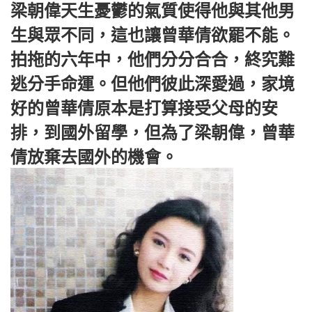
梁朝偉天生憂鬱的氣質使得他與其他男
生與眾不同，這也讓曾華倩欲罷不能。
拍拖的六年中，他們分分合合，終究難
逃分手命運。但他們彼此深愛過，家境
好的曾華倩原本是打算接受父母的安
排，到國外留學，但為了梁朝偉，曾華
倩放棄去國外的機會。