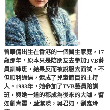
曾華倩出生在香港的一個醫生家庭，17
歲那年，原本只是陪朋友去參加TVB藝
員訓練班，結果反而被說服去面試，不
但順利通過，還成了兒童節目的主持
人。1983年，她參加了TVB藝員陪訓
班，與她一道的都成為後來的大咖，譬
如劉青雲，藍潔瑛，吳君如，劉嘉玲