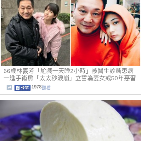
66歲林義芳「尬戲一天睡2小時」被醫生診斷患病
一進手術房「太太秒淚崩」立誓為妻女戒50年惡習
1978
觀看