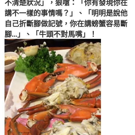
不清楚狀況」，狠嗆：「你有發現你在
講不一樣的事情嗎？」、「明明是說他
自己折斷腳做記號，你在講螃蟹容易斷
腳...」、「牛頭不對馬嘴」！