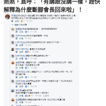
煞煞，直呼：「有講跟沒講一樣，趕快
解釋為什麼斷腳會長回來啦」！