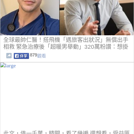
全球最帥仁醫！搭飛機「遇旅客出狀況」無償出手
相救 緊急治療後「超暖男舉動」320萬粉讚：想掛
號！
879
觀看
此文，值一千萬，精闢，看了幾遍 還想看，受益匪