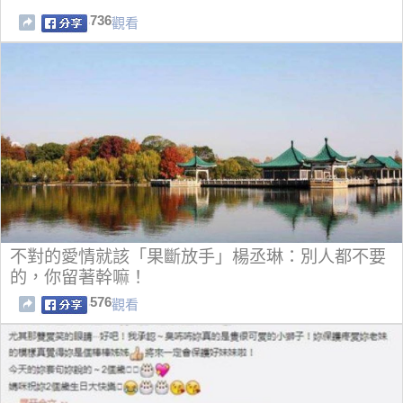
736
觀看
不對的愛情就該「果斷放手」楊丞琳：別人都不要
的，你留著幹嘛！
576
觀看