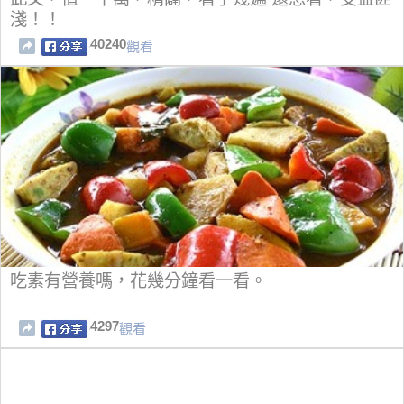
淺！！
40240
觀看
吃素有營養嗎，花幾分鐘看一看。
4297
觀看