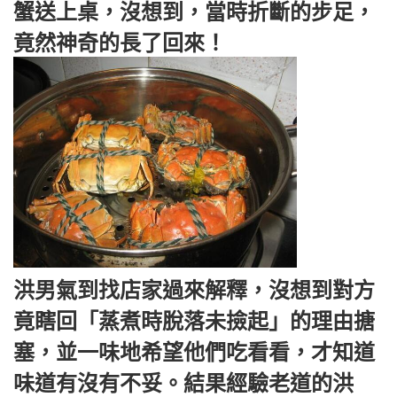
蟹送上桌，沒想到，當時折斷的步足，
竟然神奇的長了回來！
洪男氣到找店家過來解釋，沒想到對方
竟瞎回「蒸煮時脫落未撿起」的理由搪
塞，並一味地希望他們吃看看，才知道
味道有沒有不妥。結果經驗老道的洪