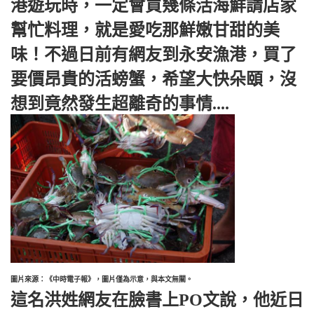
港遊玩時，一定會買幾條活海鮮請店家
幫忙料理，就是愛吃那鮮嫩甘甜的美
味！不過日前有網友到永安漁港，買了
要價昂貴的活螃蟹，希望大快朵頤，沒
想到竟然發生超離奇的事情....
圖片來源：《中時電子報》，圖片僅為示意，與本文無關。
這名洪姓網友在臉書上PO文說，他近日