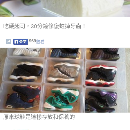
吃硬起司，30分鐘修復蛀掉牙齒！
969
觀看
原來球鞋是這樣存放和保養的