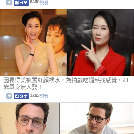
6490
觀看
因長得美被罵紅顏禍水，為拍戲吃媚藥找感覺，41
歲單身無人娶！
1263
觀看