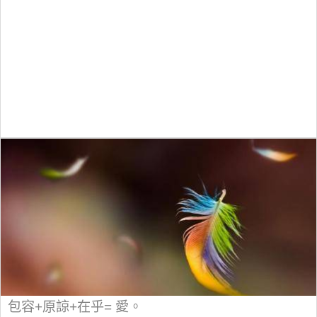
包容+原諒+在乎= 愛。