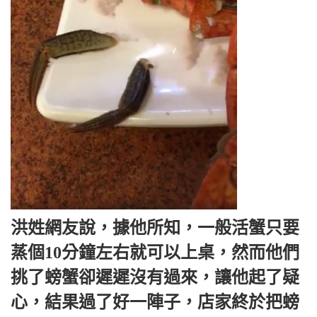
洪姓網友說，據他所知，一般活蟹只要
蒸個10分鐘左右就可以上桌，然而他們
挑了螃蟹卻遲遲沒有過來，讓他起了疑
心，結果過了好一陣子，店家終於把螃