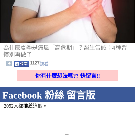
為什麼夏季是痛風「高危期」？醫生告誡：4種習
慣別再做了
1127
觀看
你有什麼想法嗎?? 快留言!!
Facebook 粉絲 留言版
2052人都推薦這個。