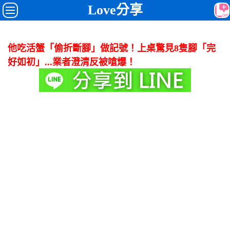
Love分享
他吃活蟹「偷折斷腳」做記號！上桌驚見8隻腳「完
好如初」...業者澄清反被嗆爆！