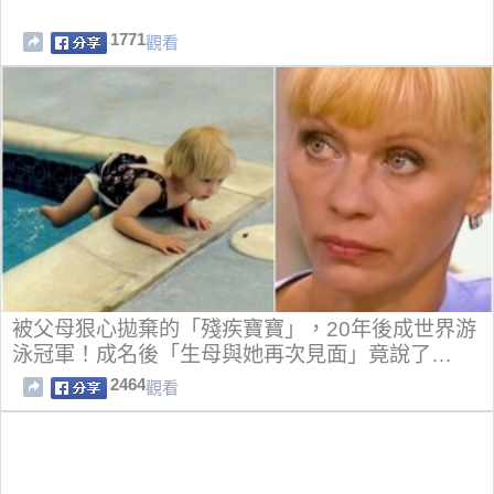
1771
觀看
被父母狠心拋棄的「殘疾寶寶」，20年後成世界游
泳冠軍！成名後「生母與她再次見面」竟說了…
2464
觀看