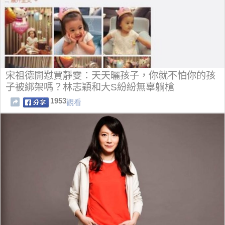
宋祖德開懟賈靜雯：天天曬孩子，你就不怕你的孩
子被綁架嗎？林志穎和大S紛紛無辜躺槍
1953
觀看