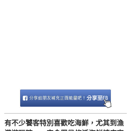
有不少饕客特別喜歡吃海鮮，尤其到漁