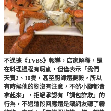
不過據《TVBS》報導，店家解釋，是
在料理過程有瑕疵，但僅表示「我們一
天賣2、30隻，甚至廚師還要殺，所以
有時候他的腳沒有注意，不然小腳都會
拿起來」，拒絕承認有「調包詐欺」的
行為，不過這段回應還是讓網友聽了霧