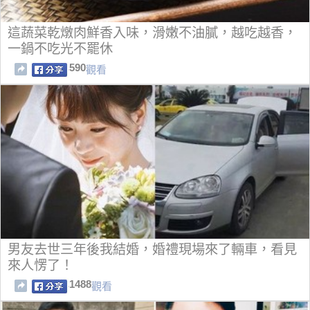
這蔬菜乾燉肉鮮香入味，滑嫩不油膩，越吃越香，
一鍋不吃光不罷休
590
觀看
男友去世三年後我結婚，婚禮現場來了輛車，看見
來人愣了！
1488
觀看