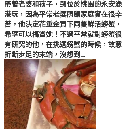
帶著老婆和孩子，到位於桃園的永安漁
港玩，因為平常老婆照顧家庭實在很辛
苦，他決定花重金買下兩隻鮮活螃蟹，
希望可以犒賞她！不過平常就對螃蟹很
有研究的他，在挑選螃蟹的時候，故意
折斷步足的末端，沒想到...