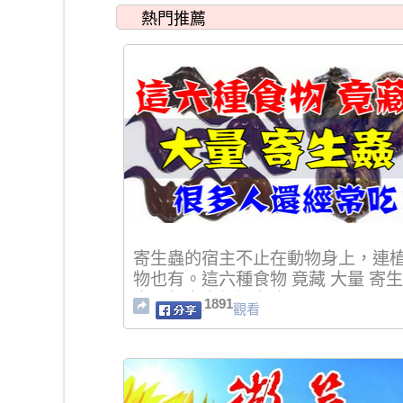
熱門推薦
寄生蟲的宿主不止在動物身上，連
物也有。這六種食物 竟藏 大量 寄生
蟲！很多人都還在吃
1891
觀看