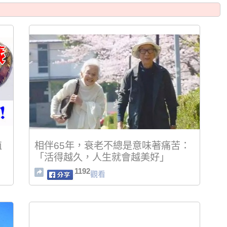
植
相伴65年，衰老不總是意味著痛苦：
「活得越久，人生就會越美好」
1192
觀看