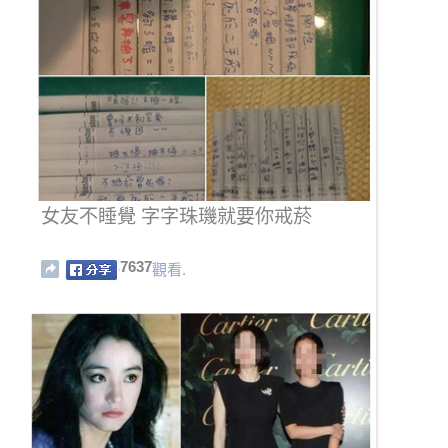
女友不睡覺 字字珠璣就要你戒菸
7637
觀看.