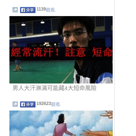
1139
觀看.
男人大汗淋漓可能藏4大短命風險
192623
觀看.