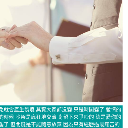
免就會產生裂痕 其實大家都沒變 只是時間變了 愛情的
的時候 吵架是瘋狂地交流 肯留下來爭吵的 總是愛你的
罷了 但關鍵是不能隨意放棄 因為只有經曆過最痛苦的