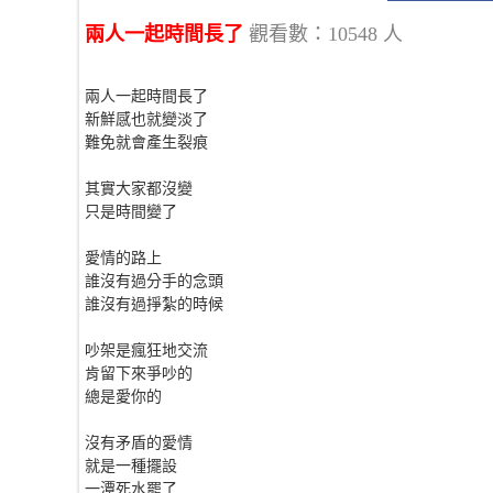
兩人一起時間長了
觀看數：10548 人
兩人一起時間長了
新鮮感也就變淡了
難免就會產生裂痕
其實大家都沒變
只是時間變了
愛情的路上
誰沒有過分手的念頭
誰沒有過掙紮的時候
吵架是瘋狂地交流
肯留下來爭吵的
總是愛你的
沒有矛盾的愛情
就是一種擺設
一潭死水罷了