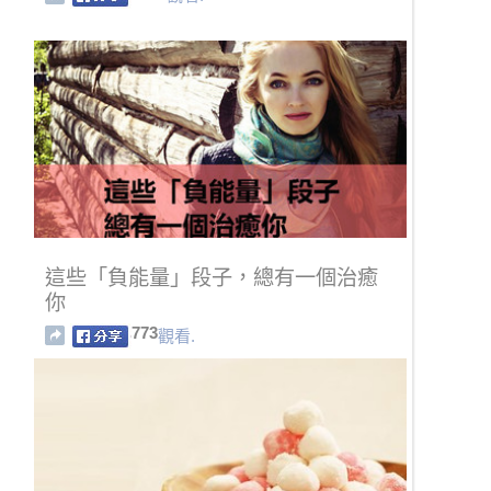
這些「負能量」段子，總有一個治癒
你
773
觀看.