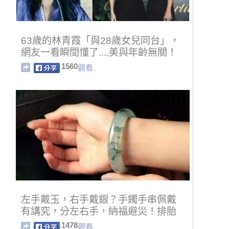
63歲的林青霞「與28歲女兒同台」，
網友一看瞬間懂了....美與年齡無關！
1560
觀看.
左手戴玉，右手戴銀？手鐲手串佩戴
有講究，分左右手，納福避災！排胎
毒、祛邪祟
1478
觀看.