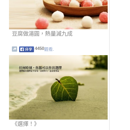
豆腐做湯圓，熱量減九成
4450
觀看.
《選擇！》