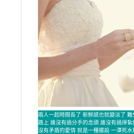
兩人一起時間長了 新鮮感也就變淡了 難
路上 誰沒有過分手的念頭 誰沒有過掙紮
沒有矛盾的愛情 就是一種擺設 一潭死水