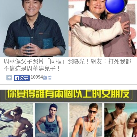
周華健父子照片「同框」照曝光！網友：打死我都
不信這是周華建兒子！
10994
觀看