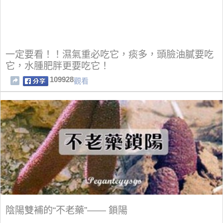
一定要看！！濕氣重必吃它，痰多，頭臉油膩要吃
它，水腫肥胖更要吃它！
109928
觀看
陰陽雙補的“不老藥”—— 鎖陽