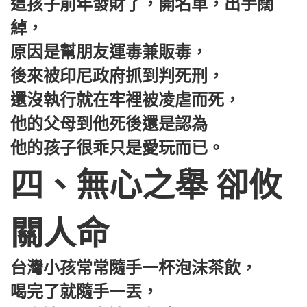
這孩子前年發財了，開名車，出手闊
綽，
原因是幫朋友運毒兼販毒，
後來被印尼政府抓到判死刑，
還沒執行就在牢裡被凌虐而死，
他的父母到他死後還是認為
他的孩子很乖只是愛玩而已。
四、無心之舉 卻攸
關人命
台灣小孩常常隨手一杯泡沫茶飲，
喝完了就隨手一丟，