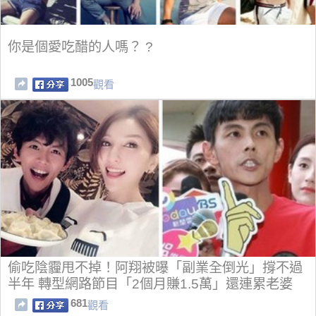
你是個愛吃醋的人嗎？ ?
1005
觀看
偷吃陰霾甩不掉！阿翔被曝「副業全倒光」撐不過
半年 轉型網路節目「2個月賺1.5萬」還連累老婆
681
觀看