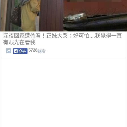
深夜回家遭偷看！正妹大哭：好可怕....我覺得一直
有眼光在看我
5728
觀看