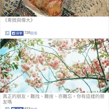
《卑微與偉大》
728
觀看
真正的朋友，難找、難捨、亦難忘。你有這樣的朋
友嗎
833