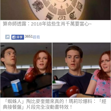
算命師透露：2018年這些生肖千萬要當心~
3651
觀看
「蜘蛛人」陶比麥奎爾來真的！瑪莉珍爆料：「經
典接餐盤」片段完全沒動畫特效！