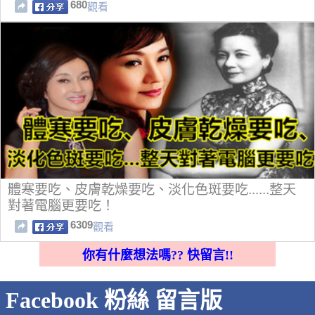
680
觀看
體寒要吃、皮膚乾燥要吃、淡化色斑要吃......整天
對著電腦更要吃！
6309
觀看
你有什麼想法嗎?? 快留言!!
Facebook 粉絲 留言版