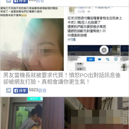
觀看
男友當機長就被要求代買！憤怒PO出對話訊息後
卻被網友打臉，真相會讓你更生氣！
5923
觀看