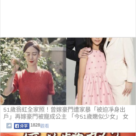
51歲翁虹全家照！曾嫁豪門遭家暴「被迫凈身出
戶」再嫁豪門被寵成公主 「今51歲嫩似少女」 女
兒美貌不輸媽媽
1828
觀看