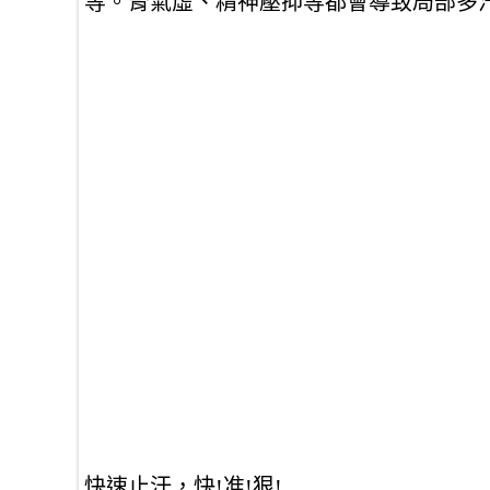
等。腎氣虛、精神壓抑等都會導致局部多
快速止汗，快!准!狠!