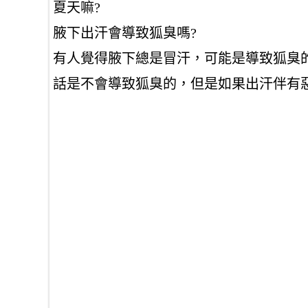
夏天嘛?
腋下出汗會導致狐臭嗎?
有人覺得腋下總是冒汗，可能是導致狐臭
話是不會導致狐臭的，但是如果出汗伴有