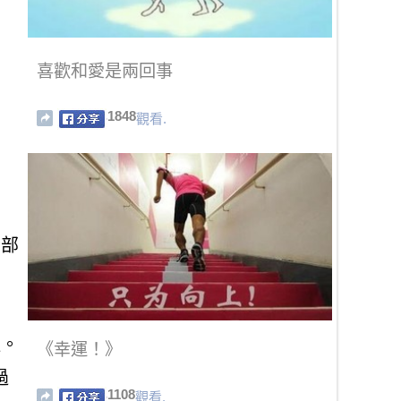
喜歡和愛是兩回事
1848
觀看.
些部
啦。
《幸運！》
過
1108
觀看.