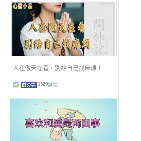
人在做天在看，別給自己找麻煩！
1329
觀看.
原