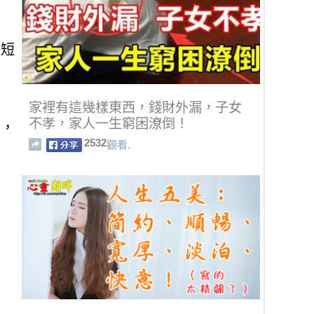
在短
家裡有這幾樣東西，錢財外漏，子女
不孝，家人一生窮困潦倒！
窩，
2532
觀看.