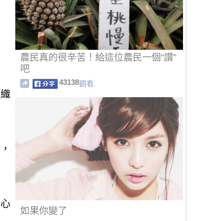
農民真的很辛苦！給這位農民一個“讚”
吧
43138
觀看.
組織
去，
腳心
如果你變了