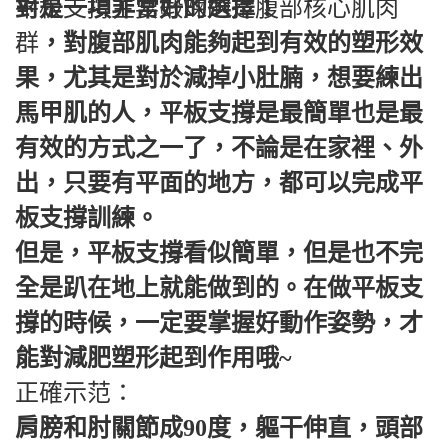
對是一項非常好的選擇！
平板支撐主要鍛煉的是腹部核心肌肉
群
，對腹部肌肉能夠起到有效的塑形效
果，尤其是對於減掉小肚腩，想要練出
馬甲肌的人，平板支撐是最簡單也是最
有效的方式之一了，不論是在家裡、外
出，只要有平面的地方，都可以完成平
板支撐訓練。
但是，平板支撐看似簡單，但是也不完
全是趴在地上就能做到的。在做平板支
撐的時候，一定要掌握好動作姿勢，才
能對減肥塑形起到作用哦~
正確示范：
肩膀和肘關節成90度，軀干伸直，頭部