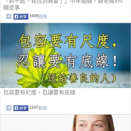
「對不起，我找到真愛了」中年婚姻，避免做4件
糊塗事
1698
觀看
包容要有尺度，忍讓要有底線
1147
觀看