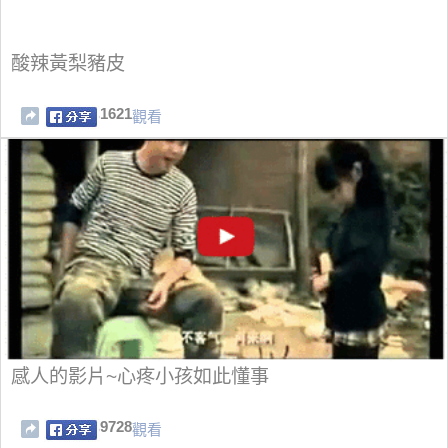
酸辣黃梨豬皮
1621
觀看
感人的影片~心疼小孩如此懂事
9728
觀看