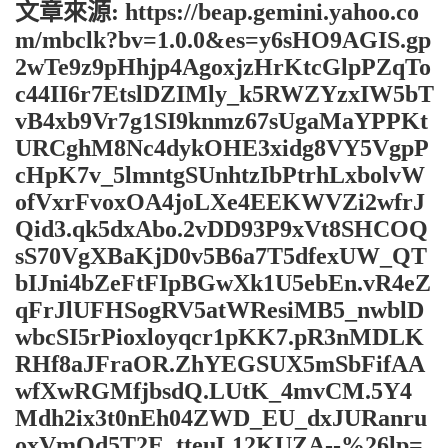
文章來源: https://beap.gemini.yahoo.co
m/mbclk?bv=1.0.0&es=y6sHO9AGIS.gp
2wTe9z9pHhjp4AgoxjzHrKtcGlpPZqTo
c44II6r7EtslDZIMly_k5RWZYzxIW5bT
vB4xb9Vr7g1SI9knmz67sUgaMaYPPKt
URCghM8Nc4dykOHE3xidg8VY5VgpP
cHpK7v_5lmntgSUnhtzIbPtrhLxbolvW
ofVxrFvoxOA4joLXe4EEKWVZi2wfrJ
Qid3.qk5dxAbo.2vDD93P9xVt8SHCOQ
sS70VgXBaKjD0v5B6a7T5dfexUW_QT
bIJni4bZeFtFIpBGwXk1U5ebEn.vR4eZ
qFrJlUFHSogRV5atWResiMB5_nwblD
wbcSI5rPioxloyqcr1pKK7.pR3nMDLK
RHf8aJFraOR.ZhYEGSUX5mSbFifAA
wfXwRGMfjbsdQ.LUtK_4mvCM.5Y4
Mdh2ix3t0nEh04ZWD_EU_dxJURanru
oxVmQd5T2E_tteuL12KUZA--%26lp=