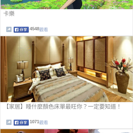
卡樂
4548
觀看
【家居】睡什麼顏色床單最旺你？一定要知道！
1071
觀看