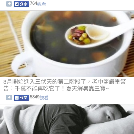
764
觀看
8月開始進入三伏天的第二階段了，老中醫嚴重警
告：千萬不能再吃它了！夏天解暑靠三寶~
5849
觀看