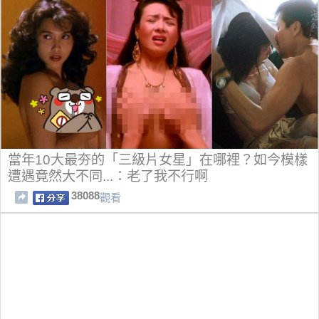
當年10大最夯的「三級片女星」在哪裡？如今模樣
遭遇竟然大不同...：老了我不行啊
38088
觀看