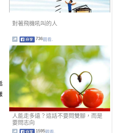
對著飛機吼叫的人
736
觀看.
話
樣
人能走多遠？這話不要問雙腳，而是
要問志向
1595
觀看.