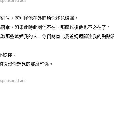
sponsored ads
樣伺候，就別怪他在外面給你找兒媳婦。
降落傘，如果此時此刻他不在，那麼以後他也不必在了。
感激那些嫉妒我的人，你們簡直比我爸媽還關注我的點點
不缺你。
我的胃沒你想象的那麼堅強。
sponsored ads