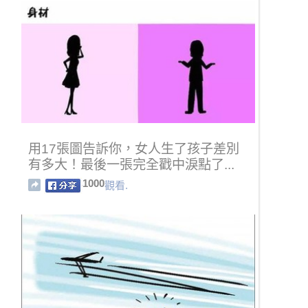
用17張圖告訴你，女人生了孩子差別
有多大！最後一張完全戳中淚點了...
1000
觀看.