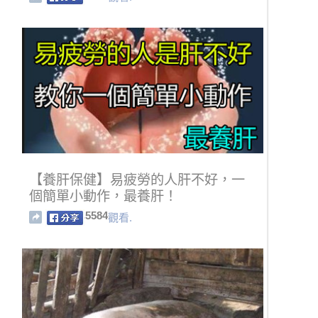
【養肝保健】易疲勞的人肝不好，一
個簡單小動作，最養肝！
5584
觀看.