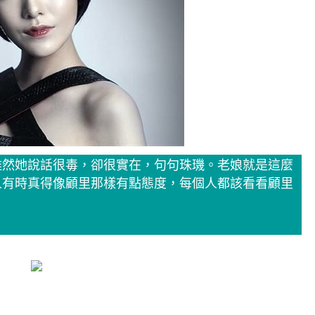
雖然她說話很毒，卻很實在，句句珠璣。老娘就是這麼
人有時真得像顧里那樣有點態度，每個人都該看看顧里