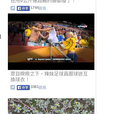
狂甩9公斤連超難的腿都瘦了！
1744
觀看.
滴
眾目睽睽之下，辣妹足球員跟球迷互
換球衣！
3361
觀看.