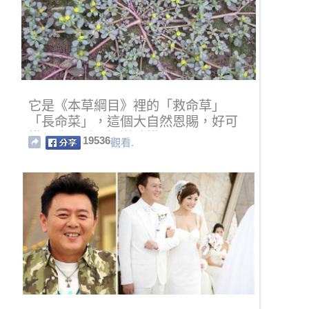
它是《本草綱目》裡的「救命草」
「長命菜」，這個大自然恩賜，好可
惜～我們並不知道珍惜！
19536
觀看.