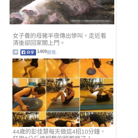
女子養的母豬半夜傳出慘叫，走近看
清後卻回家關上門。
1409
觀看.
44歲的彭佳慧每天做這4招10分鐘，