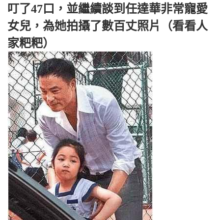
叮了47口，並繼續談到任達華非常寵愛
女兒，為她拍攝了數百丈照片（看看人
家粑粑）