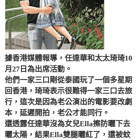
據香港媒體報導，任達華和太太琦琦10
月27日為出席活動。
他們一家三口剛從泰國玩了一個多星期
回香港，琦琦表示很難得一家三口去旅
行，這次是因為老公演出的電影要改劇
本，延遲開拍，老公才能同行。
還透露任達華沒為女兒Ella擦防曬下去
曬太陽，結果Ella雙腿曬紅了，還被蚊