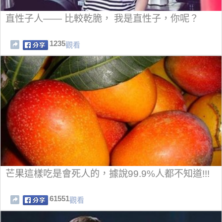
直性子人―― 比較乾脆， 我是直性子，你呢？
1235
觀看
芒果這樣吃是會死人的，據說99.9%人都不知道!!!
61551
觀看