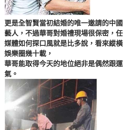
更是全智賢當初結婚的唯一邀請的中國
藝人，不過華哥對婚禮現場很保密，任
媒體如何探口風就是比多說，看來縱橫
娛樂圈幾十載，
華哥能取得今天的地位絕非是偶然跟運
氣。