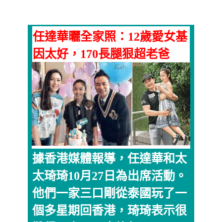
任達華曬全家照：12歲愛女基
因太好，170長腿狠超老爸
據香港媒體報導，任達華和太
太琦琦10月27日為出席活動。
他們一家三口剛從泰國玩了一
個多星期回香港，琦琦表示很