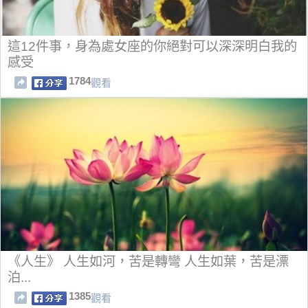
這12件事，身為處女座的你絕對可以深深明白我的
感受
1784
觀看
《人生》 人生如河，苦是轉彎 人生如葉，苦是漂
泊...
1385
觀看