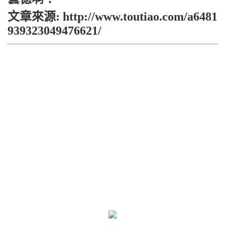
文章來源: http://www.toutiao.com/a6481
939323049476621/