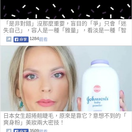
「是非對錯」沒那麼重要，盲目的「爭」只會「迷
失自己」，容人是一種「雅量」，看淡是一種「智
慧」
1284
觀看
日本女生超捲翹睫毛，原來是靠它？意想不到的「
爽身粉」美妝兩大密技！
3509
觀看