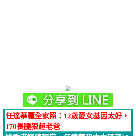
任達華曬全家照：12歲愛女基因太好，
170長腿狠超老爸