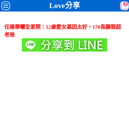
Love分享
任達華曬全家照：12歲愛女基因太好，170長腿狠超
老爸