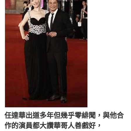
任達華出道多年但幾乎零緋聞，與他合
作的演員都大讚華哥人善戲好，