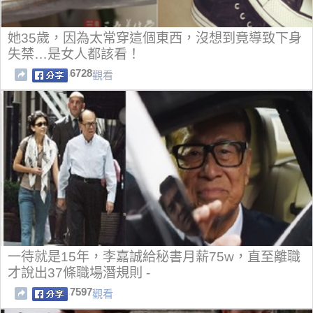
她35歲，因為太常穿這個東西，沒想到竟導致下身
失禁…是女人都該看！
6728
觀看
一待就是15年，李嘉誠給秘書月薪75w，直至離職
才說出37條職場潛規則 -
7597
觀看