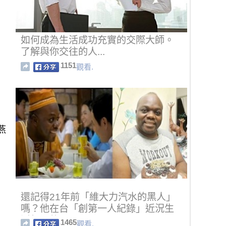
如何成為生活成功充實的交際大師。
了解與你交往的人...
1151
觀看.
還記得21年前「維大力汽水的黑人」
嗎？他在台「創第一人紀錄」近況生
活超狂的！
1465
觀看.