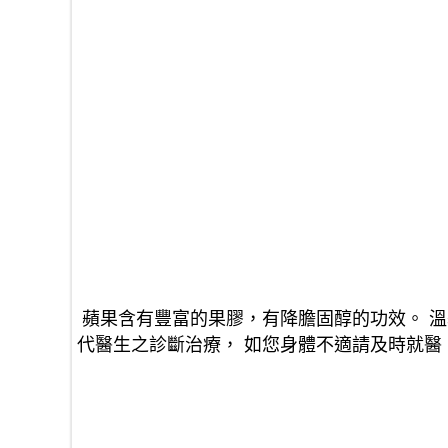
 蘋果含有豐富的果膠，有降膽固醇的功效。 溫馨提示：我們致力於為您的生活提供健康指導， 但並不能替
代醫生之診斷治療， 如您身體不適請及時就醫