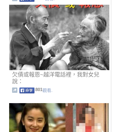
欠債或報恩~越洋電話裡，我對女兒
說：
801
觀看.