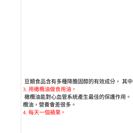
 豆類食品含有多種降膽固醇的有效成分， 其
3. 用橄欖油做食用油。
 橄欖油能對心血管系統產生最佳的保護作用。 選擇用冷壓方式萃取出的橄欖油最佳， 以高溫加熱萃取的橄
欖油，營養會差很多。 
4. 每天一個蘋果。