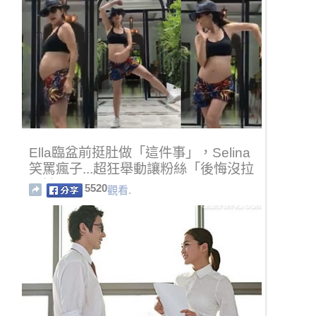
Ella臨盆前挺肚做「這件事」，Selina
笑罵瘋子...超狂舉動讓粉絲「後悔沒拉
緊她」！
5520
觀看.