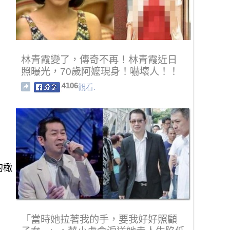
林青霞變了，傳奇不再！林青霞近日
照曝光，70歲阿嬤現身！嚇壞人！！
4106
觀看.
「當時她拉著我的手，要我好好照顧