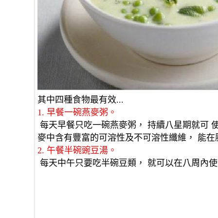
其中四種食物最有效... 
1. 早餐一碗燕麥粥。
 每天早餐只吃一碗燕麥粥， 持續八星期就可 使血中“壞膽固醇”濃度降低百分之十， “好膽固醇”上升。 燕
麥中含有豐富的可溶性及不可溶性纖維， 能在
2. 午餐半碗豌豆湯。
 每天中午只要吃半碗豆類， 就可以在八周內