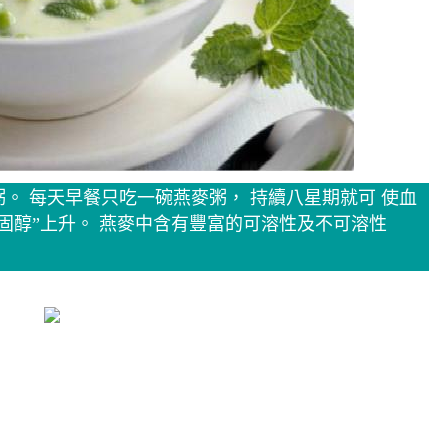
燕麥粥。 每天早餐只吃一碗燕麥粥， 持續八星期就可 使血
膽固醇”上升。 燕麥中含有豐富的可溶性及不可溶性