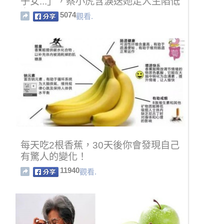
子女...」，蔡小虎含淚送她走人生陷低
潮！
5074
觀看.
每天吃2根香蕉，30天後你會發現自己
有驚人的變化！
11940
觀看.