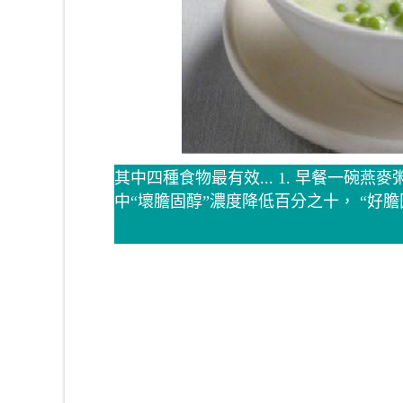
其中四種食物最有效... 1. 早餐一碗
中“壞膽固醇”濃度降低百分之十， “好